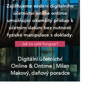
Zajišťujeme vedení digitálního
účetnictví online ontime
umožňující okamžitý přístup k
účetním datům bez nutnosti
fyzické manipulace s doklady.
Jak to celé funguje?
Digitální účetnictví
Online & Ontime
| Milan
Makový, daňový poradce
Odolena Voda