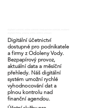
digitalni uctnictvi, online uctnictvi, bezpapirove uctnictvi, moderni
digitalni firma, uctarna online, ontime uctovani
Digitální účetnictví
dostupné pro podnikatele
a firmy z Odoleny Vody.
Bezpapírový provoz,
aktuální data a měsíční
přehledy. Náš digitální
systém umožní rychlé
vyhodnocování dat a
plnou kontrolu nad
finanční agendou.
Účetní služby pro