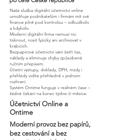
po celé České republice
Naše služba digitální účetnictví online
umožňuje podnikatelům i firmám mít své
finance plně pod kontrolou – odkudkoliv
a kdykoliv.
Moderní digitální firma nemusí nic
tisknout, nosit fyzicky ani archivovat v
krabicích.
Bezpapirové účetnictví vám šetří čas,
náklady a eliminuje chyby způsobené
ručním přepisem.
Účetní výstupy, doklady, DPH, mzdy i
přehledy vidíte přehledně v jednom
rozhraní.
Systém Ontime funguje v reálném čase –
žádné čekání na konec týdne či měsíce.
Účetnictví Online a
Ontime
Moderní provoz bez papírů,
bez cestování a bez