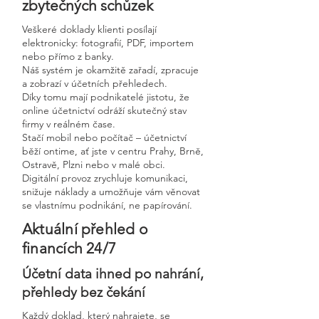
zbytečných schůzek
Veškeré doklady klienti posílají
elektronicky: fotografií, PDF, importem
nebo přímo z banky.
Náš systém je okamžitě zařadí, zpracuje
a zobrazí v účetních přehledech.
Díky tomu mají podnikatelé jistotu, že
online účetnictví odráží skutečný stav
firmy v reálném čase.
Stačí mobil nebo počítač – účetnictví
běží ontime, ať jste v centru Prahy, Brně,
Ostravě, Plzni nebo v malé obci.
Digitální provoz zrychluje komunikaci,
snižuje náklady a umožňuje vám věnovat
se vlastnímu podnikání, ne papírování.
Aktuální přehled o
financích 24/7
Účetní data ihned po nahrání,
přehledy bez čekání
Každý doklad, který nahrajete, se