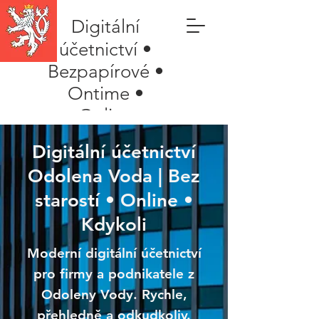
Digitální
účetnictví •
Bezpapírové •
Ontime •
Online
Digitální účetnictví
Odolena Voda | Bez
starostí • Online •
Kdykoli
Moderní digitální účetnictví
pro firmy a podnikatele z
Odoleny Vody. Rychle,
přehledně a odkudkoliv.