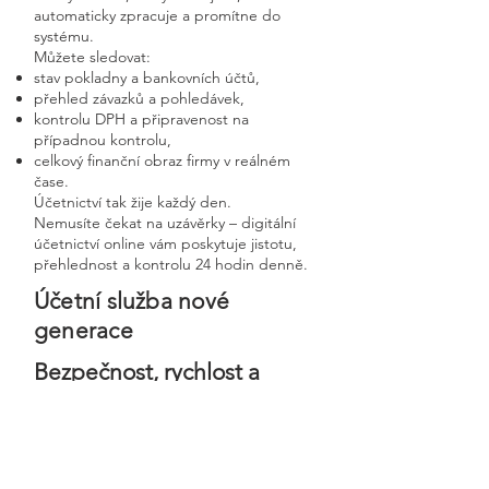
automaticky zpracuje a promítne do
systému.
Můžete sledovat:
stav pokladny a bankovních účtů,
přehled závazků a pohledávek,
kontrolu DPH a připravenost na
případnou kontrolu,
celkový finanční obraz firmy v reálném
čase.
Účetnictví tak žije každý den.
Nemusíte čekat na uzávěrky – digitální
účetnictví online vám poskytuje jistotu,
přehlednost a kontrolu 24 hodin denně.
Účetní služba nové
generace
Bezpečnost, rychlost a
osobní přístup v moderní
digitální firmě
Digitální účetnictví stavíme na