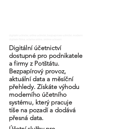
digitalni uctnictvi, online uctnictvi, bezpapirove uctnictvi, moderni
digitalni firma, uctarna online, ontime uctovani
Digitální účetnictví
dostupné pro podnikatele
a firmy z Potštátu.
Bezpapírový provoz,
aktuální data a měsíční
přehledy. Získáte výhodu
moderního účetního
systému, který pracuje
tiše na pozadí a dodává
přesná data.
Účetní služby pro