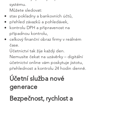
systému.
Můžete sledovat:
stav pokladny a bankovních účtů,
přehled závazků a pohledávek,
kontrolu DPH a připravenost na
případnou kontrolu,
celkový finanční obraz firmy v reálném
čase.
Účetnictví tak žije každý den.
Nemusíte čekat na uzávěrky – digitální
účetnictví online vám poskytuje jistotu,
přehlednost a kontrolu 24 hodin denně.
Účetní služba nové
generace
Bezpečnost, rychlost a
osobní přístup v moderní
digitální firmě
Digitální účetnictví stavíme na
bezpečnosti, precizním zpracování a