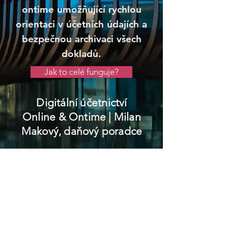
ontime umožňující rychlou
orientaci v účetních údajích a
bezpečnou archivaci všech
dokladů.
Jak to celé funguje?
Digitální účetnictví
Online & Ontime
| Milan
Makový, daňový poradce
Potštát