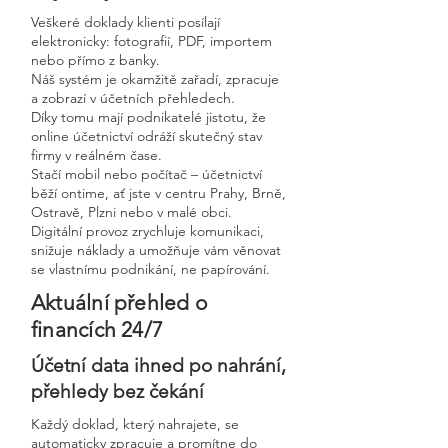
Veškeré doklady klienti posílají
elektronicky: fotografií, PDF, importem
nebo přímo z banky.
Náš systém je okamžitě zařadí, zpracuje
a zobrazí v účetních přehledech.
Díky tomu mají podnikatelé jistotu, že
online účetnictví odráží skutečný stav
firmy v reálném čase.
Stačí mobil nebo počítač – účetnictví
běží ontime, ať jste v centru Prahy, Brně,
Ostravě, Plzni nebo v malé obci.
Digitální provoz zrychluje komunikaci,
snižuje náklady a umožňuje vám věnovat
se vlastnímu podnikání, ne papírování.
Aktuální přehled o
financích 24/7
Účetní data ihned po nahrání,
přehledy bez čekání
Každý doklad, který nahrajete, se
automaticky zpracuje a promítne do