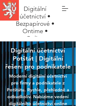
Digitální
účetnictví •
Bezpapírové •
Ontime •
Online
Digitální účetnictví
Potštát | Digitální
řešení pro podnikatele
Moderní digitální účetnictví
pro firmy a podnikatele z
Potštátu. Rychle, přehledně a
odkudkoliv. Nabízíme vedení
digitálního účetnictví online