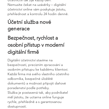
Účetnictví tak žije každý den.
Nemusíte čekat na uzávěrky – digitální
účetnictví online vám poskytuje jistotu,
přehlednost a kontrolu 24 hodin denně.
Účetní služba nové
generace
Bezpečnost, rychlost a
osobní přístup v moderní
digitální firmě
Digitální účetnictví stavíme na
bezpečnosti, precizním zpracování a
osobním přístupu ke každému klientovi.
Každá firma má svého vlastního účetního
odborníka, bezpečné úložiště
dokumentů a možnost připojit daňové
poradenství podle potřeby.
Služba je postavená tak, aby podnikatel
měl jistotu, že uctarna online funguje
rychle, přehledně a s garantovanou
dostupností.