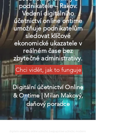
podnikatele – Rakov.
Vedení digitálního
účetnictví online ontime
umožňuje podnikatelům
sledovat klíčové
ekonomické ukazatele v
reálném čase bez
zbytečné administrativy.
Chci vidět, jak to funguje
Digitální účetnictví Online
& Ontime
| Milan Makový,
daňový poradce
digitalni uctnictvi, online uctnictvi, bezpapirove uctnictvi, moderni