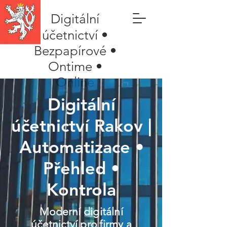
Digitální
účetnictví •
Bezpapírové •
Ontime •
Online
Digitální
účetnictví Rakov |
Automatizace •
Přehled •
Kontrola
Moderní digitální
účetnictví pro firmy a