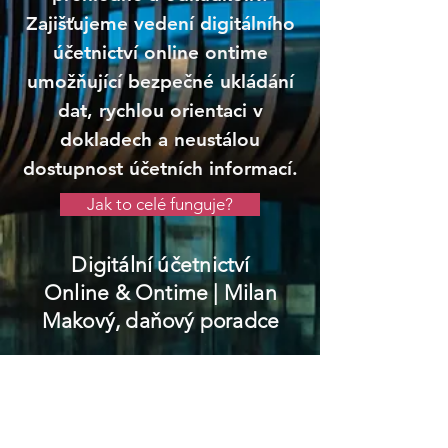
Zajišťujeme vedení digitálního
účetnictví online ontime
umožňující bezpečné ukládání
dat, rychlou orientaci v
dokladech a neustálou
dostupnost účetních informací.
Jak to celé funguje?
Digitální účetnictví
Online & Ontime
| Milan
Makový, daňový poradce
Rájec-Jestřebí