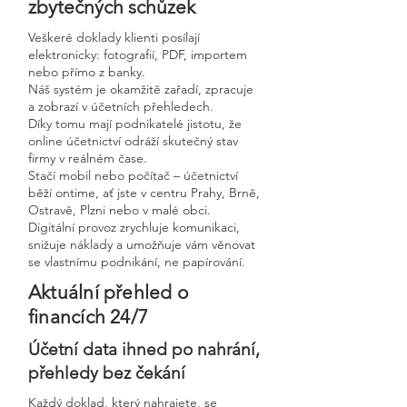
zbytečných schůzek
Veškeré doklady klienti posílají
elektronicky: fotografií, PDF, importem
nebo přímo z banky.
Náš systém je okamžitě zařadí, zpracuje
a zobrazí v účetních přehledech.
Díky tomu mají podnikatelé jistotu, že
online účetnictví odráží skutečný stav
firmy v reálném čase.
Stačí mobil nebo počítač – účetnictví
běží ontime, ať jste v centru Prahy, Brně,
Ostravě, Plzni nebo v malé obci.
Digitální provoz zrychluje komunikaci,
snižuje náklady a umožňuje vám věnovat
se vlastnímu podnikání, ne papírování.
Aktuální přehled o
financích 24/7
Účetní data ihned po nahrání,
přehledy bez čekání
Každý doklad, který nahrajete, se