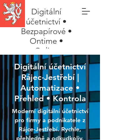
Digitální
účetnictví •
Bezpapírové •
Ontime •
Online
Digitální účetnictví
Rájec-Jestřebí |
Automatizace •
Přehled • Kontrola
Moderní digitální účetnictví
pro firmy a podnikatele z
Rájce-Jestřebí. Rychle,
přehledně a odkudkoliv.