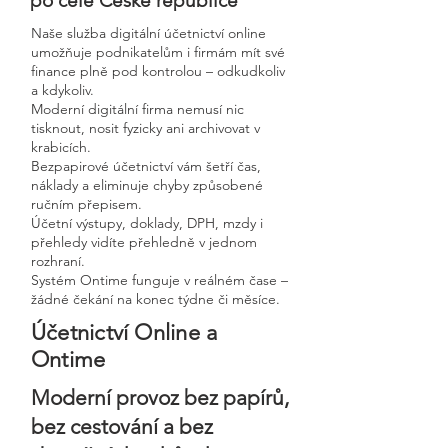
po celé České republice
Naše služba digitální účetnictví online
umožňuje podnikatelům i firmám mít své
finance plně pod kontrolou – odkudkoliv
a kdykoliv.
Moderní digitální firma nemusí nic
tisknout, nosit fyzicky ani archivovat v
krabicích.
Bezpapirové účetnictví vám šetří čas,
náklady a eliminuje chyby způsobené
ručním přepisem.
Účetní výstupy, doklady, DPH, mzdy i
přehledy vidíte přehledně v jednom
rozhraní.
Systém Ontime funguje v reálném čase –
žádné čekání na konec týdne či měsíce.
Účetnictví Online a
Ontime
Moderní provoz bez papírů,
bez cestování a bez