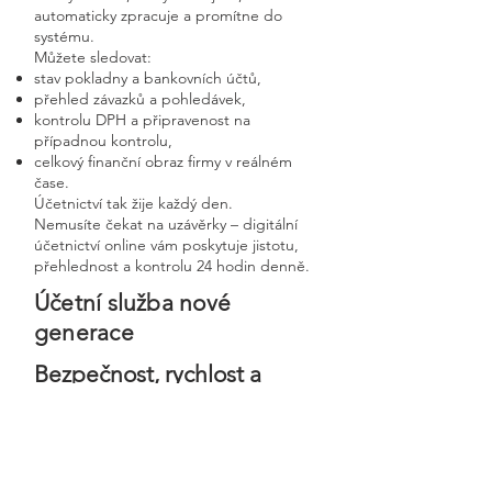
automaticky zpracuje a promítne do
systému.
Můžete sledovat:
stav pokladny a bankovních účtů,
přehled závazků a pohledávek,
kontrolu DPH a připravenost na
případnou kontrolu,
celkový finanční obraz firmy v reálném
čase.
Účetnictví tak žije každý den.
Nemusíte čekat na uzávěrky – digitální
účetnictví online vám poskytuje jistotu,
přehlednost a kontrolu 24 hodin denně.
Účetní služba nové
generace
Bezpečnost, rychlost a
osobní přístup v moderní
digitální firmě
Digitální účetnictví stavíme na