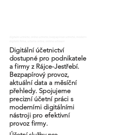
digitalni uctnictvi, online uctnictvi, bezpapirove uctnictvi, moderni
digitalni firma, uctarna online, ontime uctovani
Digitální účetnictví
dostupné pro podnikatele
a firmy z Rájce-Jestřebí.
Bezpapírový provoz,
aktuální data a měsíční
přehledy. Spojujeme
precizní účetní práci s
moderními digitálními
nástroji pro efektivní
provoz firmy.
Účetní služby pro