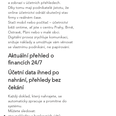
a zobrazí v účetních přehledech.
Díky tomu mají podnikatelé jistotu, že
online účetnictví odráží skutečný stav
firmy v reálném čase.
Stačí mobil nebo počítač – účetnictví
běží ontime, ať jste v centru Prahy, Brně,
Ostravě, Plzni nebo v malé obci.
Digitální provoz zrychluje komunikaci,
snižuje náklady a umožňuje vám věnovat
se vlastnímu podnikání, ne papírování.
Aktuální přehled o
financích 24/7
Účetní data ihned po
nahrání, přehledy bez
čekání
Každý doklad, který nahrajete, se
automaticky zpracuje a promítne do
systému.
Můžete sledovat:
stav pokladny a bankovních účtů,