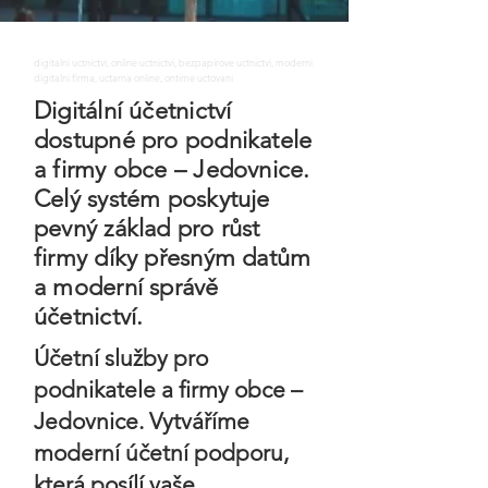
digitalni uctnictvi, online uctnictvi, bezpapirove uctnictvi, moderni
digitalni firma, uctarna online, ontime uctovani
Digitální účetnictví
dostupné pro podnikatele
a firmy obce – Jedovnice.
Celý systém poskytuje
pevný základ pro růst
firmy díky přesným datům
a moderní správě
účetnictví.
Účetní služby pro
podnikatele a firmy obce –
Jedovnice. Vytváříme
moderní účetní podporu,
která posílí vaše