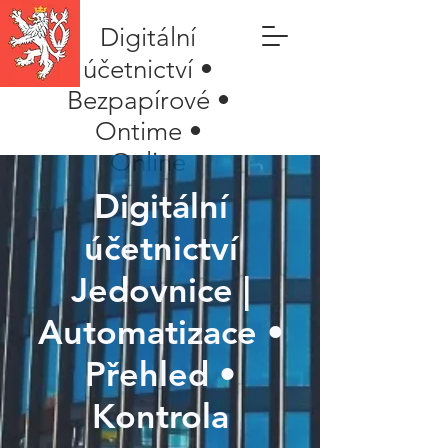
Digitální
účetnictví •
Bezpapírové •
Ontime •
Online
Digitální
účetnictví
Jedovnice |
Automatizace •
Přehled •
Kontrola