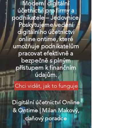
Moderní digitální
účetnictví pro firmy a
podnikatele – Jedovnice.
Poskytujeme vedení
digitálního účetnictví
online ontime, které
umožňuje podnikatelům
pracovat efektivně a
bezpečně s plným
přístupem k finančním
údajům.
Chci vidět, jak to funguje
Digitální účetnictví Online
& Ontime
| Milan Makový,
daňový poradce