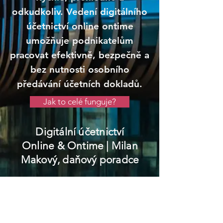
odkudkoliv. Vedení digitálního
účetnictví online ontime
umožňuje podnikatelům
pracovat efektivně, bezpečně a
bez nutnosti osobního
předávání účetních dokladů.
Jak to celé funguje?
Digitální účetnictví
Online & Ontime
| Milan
Makový, daňový poradce
Rožmberk nad Vltavou