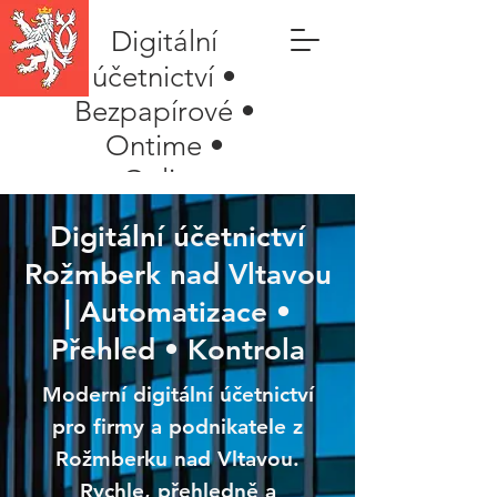
Digitální
účetnictví •
Bezpapírové •
Ontime •
Online
Digitální účetnictví
Rožmberk nad Vltavou
| Automatizace •
Přehled • Kontrola
Moderní digitální účetnictví
pro firmy a podnikatele z
Rožmberku nad Vltavou.
Rychle, přehledně a