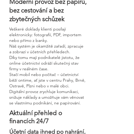
Moderní provoz bez papírů,
bez cestování a bez
zbytečných schůzek
Veškeré doklady klienti posílají
elektronicky: fotografií, PDF, importem
nebo přímo z banky.
Náš systém je okamžitě zařadí, zpracuje
a zobrazí v účetních přehledech.
Díky tomu mají podnikatelé jistotu, že
online účetnictví odráží skutečný stav
firmy v reálném čase.
Stačí mobil nebo počítač – účetnictví
běží ontime, ať jste v centru Prahy, Brně,
Ostravě, Plzni nebo v malé obci.
Digitální provoz zrychluje komunikaci,
snižuje náklady a umožňuje vám věnovat
se vlastnímu podnikání, ne papírování.
Aktuální přehled o
financích 24/7
Účetní data ihned po nahrání,