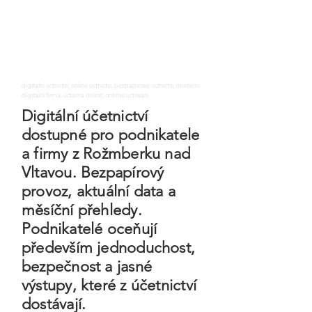
digitalni uctnictvi, online uctnictvi, bezpapirove uctnictvi, moderni
digitalni firma, uctarna online, ontime uctovani
Digitální účetnictví
dostupné pro podnikatele
a firmy z Rožmberku nad
Vltavou. Bezpapírový
provoz, aktuální data a
měsíční přehledy.
Podnikatelé oceňují
především jednoduchost,
bezpečnost a jasné
výstupy, které z účetnictví
dostávají.