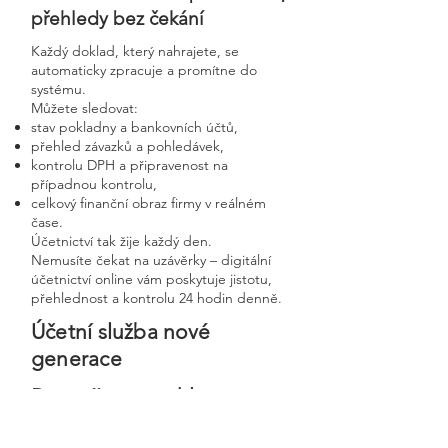
přehledy bez čekání
Každý doklad, který nahrajete, se
automaticky zpracuje a promítne do
systému.
Můžete sledovat:
stav pokladny a bankovních účtů,
přehled závazků a pohledávek,
kontrolu DPH a připravenost na
případnou kontrolu,
celkový finanční obraz firmy v reálném
čase.
Účetnictví tak žije každý den.
Nemusíte čekat na uzávěrky – digitální
účetnictví online vám poskytuje jistotu,
přehlednost a kontrolu 24 hodin denně.
Účetní služba nové
generace
Bezpečnost, rychlost a
osobní přístup v moderní