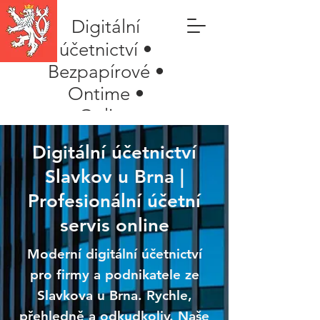
Digitální
účetnictví •
Bezpapírové •
Ontime •
Online
Digitální účetnictví
Slavkov u Brna |
Profesionální účetní
servis online
Moderní digitální účetnictví
pro firmy a podnikatele ze
Slavkova u Brna. Rychle,
přehledně a odkudkoliv. Naše