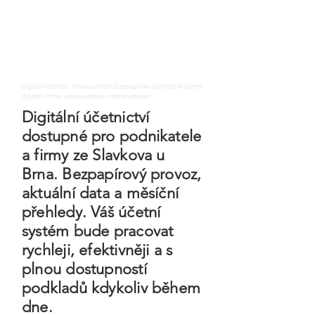
digitalni uctnictvi, online uctnictvi, bezpapirove uctnictvi, moderni
digitalni firma, uctarna online, ontime uctovani
Digitální účetnictví
dostupné pro podnikatele
a firmy ze Slavkova u
Brna. Bezpapírový provoz,
aktuální data a měsíční
přehledy. Váš účetní
systém bude pracovat
rychleji, efektivněji a s
plnou dostupností
podkladů kdykoliv během
dne.