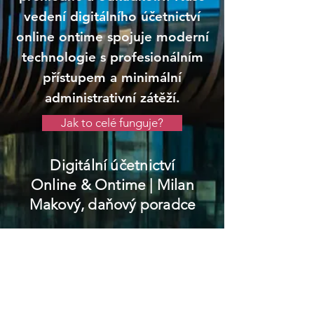
vedení digitálního účetnictví
online ontime spojuje moderní
technologie s profesionálním
přístupem a minimální
administrativní zátěží.
Jak to celé funguje?
Digitální účetnictví
Online & Ontime
| Milan
Makový, daňový poradce
Slavkov u Brna