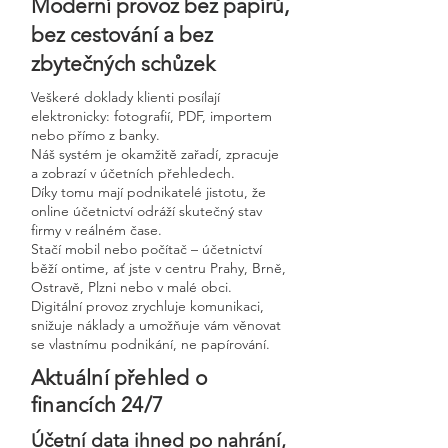
Moderní provoz bez papírů,
bez cestování a bez
zbytečných schůzek
Veškeré doklady klienti posílají
elektronicky: fotografií, PDF, importem
nebo přímo z banky.
Náš systém je okamžitě zařadí, zpracuje
a zobrazí v účetních přehledech.
Díky tomu mají podnikatelé jistotu, že
online účetnictví odráží skutečný stav
firmy v reálném čase.
Stačí mobil nebo počítač – účetnictví
běží ontime, ať jste v centru Prahy, Brně,
Ostravě, Plzni nebo v malé obci.
Digitální provoz zrychluje komunikaci,
snižuje náklady a umožňuje vám věnovat
se vlastnímu podnikání, ne papírování.
Aktuální přehled o
financích 24/7
Účetní data ihned po nahrání,