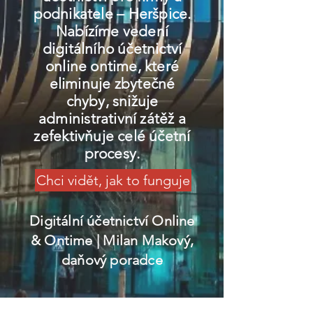
podnikatele – Heršpice.
Nabízíme vedení
digitálního účetnictví
online ontime, které
eliminuje zbytečné
chyby, snižuje
administrativní zátěž a
zefektivňuje celé účetní
procesy.
Chci vidět, jak to funguje
Digitální účetnictví Online
& Ontime
| Milan Makový,
daňový poradce