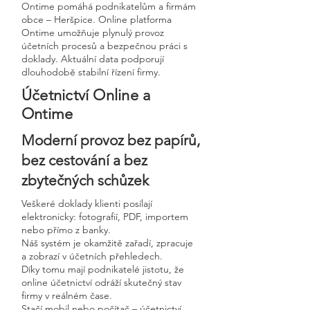
Ontime pomáhá podnikatelům a firmám
obce – Heršpice. Online platforma
Ontime umožňuje plynulý provoz
účetních procesů a bezpečnou práci s
doklady. Aktuální data podporují
dlouhodobě stabilní řízení firmy.
Účetnictví Online a
Ontime
Moderní provoz bez papírů,
bez cestování a bez
zbytečných schůzek
Veškeré doklady klienti posílají
elektronicky: fotografií, PDF, importem
nebo přímo z banky.
Náš systém je okamžitě zařadí, zpracuje
a zobrazí v účetních přehledech.
Díky tomu mají podnikatelé jistotu, že
online účetnictví odráží skutečný stav
firmy v reálném čase.
Stačí mobil nebo počítač – účetnictví