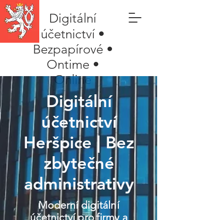
Digitální
účetnictví •
Bezpapírové •
Ontime •
Online
Digitální
účetnictví
Heršpice | Bez
zbytečné
administrativy
Moderní digitální
účetnictví pro firmy a