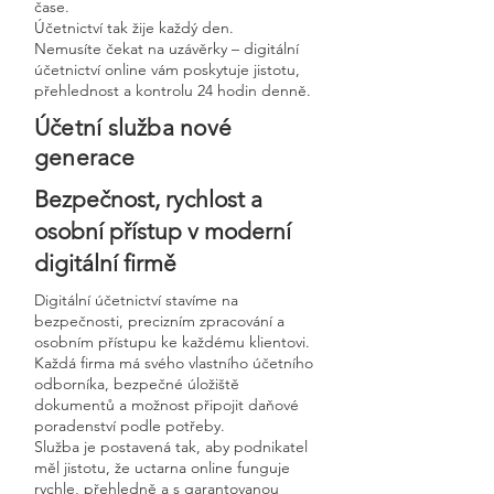
čase.
Účetnictví tak žije každý den.
Nemusíte čekat na uzávěrky – digitální
účetnictví online vám poskytuje jistotu,
přehlednost a kontrolu 24 hodin denně.
Účetní služba nové
generace
Bezpečnost, rychlost a
osobní přístup v moderní
digitální firmě
Digitální účetnictví stavíme na
bezpečnosti, precizním zpracování a
osobním přístupu ke každému klientovi.
Každá firma má svého vlastního účetního
odborníka, bezpečné úložiště
dokumentů a možnost připojit daňové
poradenství podle potřeby.
Služba je postavená tak, aby podnikatel
měl jistotu, že uctarna online funguje
rychle, přehledně a s garantovanou