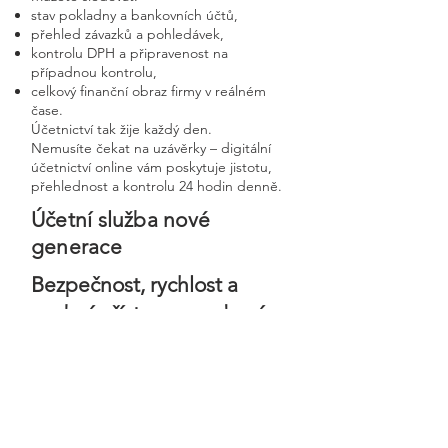
stav pokladny a bankovních účtů,
přehled závazků a pohledávek,
kontrolu DPH a připravenost na
případnou kontrolu,
celkový finanční obraz firmy v reálném
čase.
Účetnictví tak žije každý den.
Nemusíte čekat na uzávěrky – digitální
účetnictví online vám poskytuje jistotu,
přehlednost a kontrolu 24 hodin denně.
Účetní služba nové
generace
Bezpečnost, rychlost a
osobní přístup v moderní
digitální firmě
Digitální účetnictví stavíme na
bezpečnosti, precizním zpracování a
osobním přístupu ke každému klientovi.
Každá firma má svého vlastního účetního