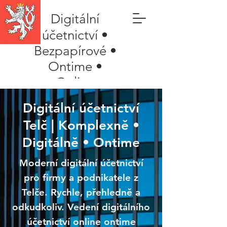
Digitální
účetnictví •
Bezpapírové •
Ontime •
Online
Digitální účetnictví
Telč | Komplexně •
Digitálně • Ontime
Moderní digitální účetnictví
pro firmy a podnikatele z
Telče. Rychle, přehledně a
odkudkoliv. Vedení digitálního
účetnictví online ontime