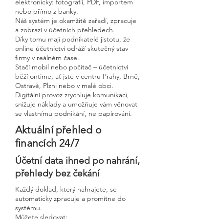
elektronicky: fotografií, PDF, importem
nebo přímo z banky.
Náš systém je okamžitě zařadí, zpracuje
a zobrazí v účetních přehledech.
Díky tomu mají podnikatelé jistotu, že
online účetnictví odráží skutečný stav
firmy v reálném čase.
Stačí mobil nebo počítač – účetnictví
běží ontime, ať jste v centru Prahy, Brně,
Ostravě, Plzni nebo v malé obci.
Digitální provoz zrychluje komunikaci,
snižuje náklady a umožňuje vám věnovat
se vlastnímu podnikání, ne papírování.
Aktuální přehled o
financích 24/7
Účetní data ihned po nahrání,
přehledy bez čekání
Každý doklad, který nahrajete, se
automaticky zpracuje a promítne do
systému.
Můžete sledovat: