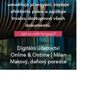
usnadňuje plánování, zvyšuje
efektivitu práce a zajišťuje
trvalou dostupnost všech
dokumentů.
Jak to celé funguje?
Digitální účetnictví
Online & Ontime
| Milan
Makový, daňový poradce
Telč