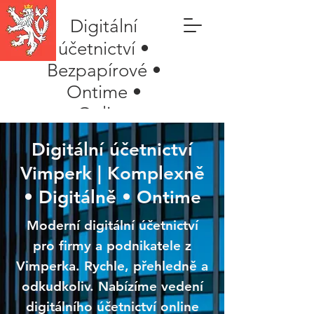
Digitální
účetnictví •
Bezpapírové •
Ontime •
Online
Digitální účetnictví
Vimperk | Komplexně
• Digitálně • Ontime
Moderní digitální účetnictví
pro firmy a podnikatele z
Vimperka. Rychle, přehledně a
odkudkoliv. Nabízíme vedení
digitálního účetnictví online