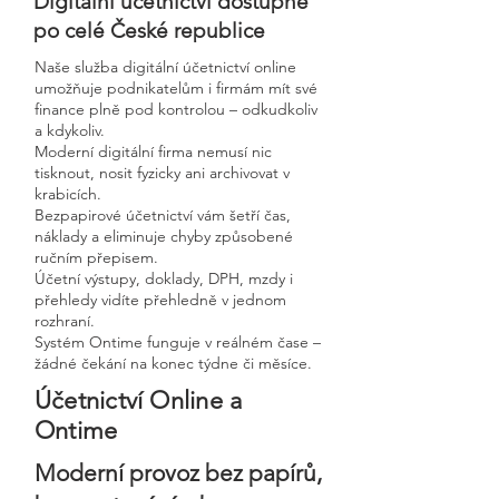
Digitální účetnictví dostupné
po celé České republice
Naše služba digitální účetnictví online
umožňuje podnikatelům i firmám mít své
finance plně pod kontrolou – odkudkoliv
a kdykoliv.
Moderní digitální firma nemusí nic
tisknout, nosit fyzicky ani archivovat v
krabicích.
Bezpapirové účetnictví vám šetří čas,
náklady a eliminuje chyby způsobené
ručním přepisem.
Účetní výstupy, doklady, DPH, mzdy i
přehledy vidíte přehledně v jednom
rozhraní.
Systém Ontime funguje v reálném čase –
žádné čekání na konec týdne či měsíce.
Účetnictví Online a
Ontime
Moderní provoz bez papírů,