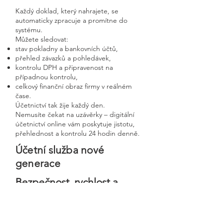
Každý doklad, který nahrajete, se
automaticky zpracuje a promítne do
systému.
Můžete sledovat:
stav pokladny a bankovních účtů,
přehled závazků a pohledávek,
kontrolu DPH a připravenost na
případnou kontrolu,
celkový finanční obraz firmy v reálném
čase.
Účetnictví tak žije každý den.
Nemusíte čekat na uzávěrky – digitální
účetnictví online vám poskytuje jistotu,
přehlednost a kontrolu 24 hodin denně.
Účetní služba nové
generace
Bezpečnost, rychlost a
osobní přístup v moderní
digitální firmě