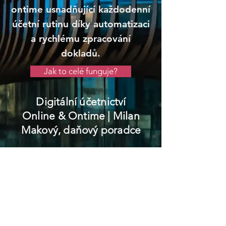
ontime usnadňující každodenní
účetní rutinu díky automatizaci
a rychlému zpracování
dokladů.
Jak to celé funguje?
Digitální účetnictví
Online & Ontime
| Milan
Makový, daňový poradce
Vimperk