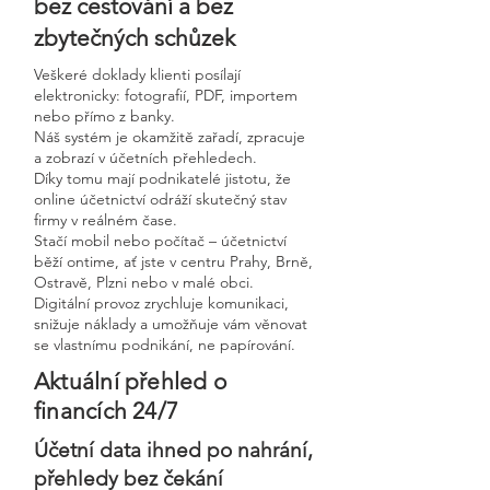
bez cestování a bez
zbytečných schůzek
Veškeré doklady klienti posílají
elektronicky: fotografií, PDF, importem
nebo přímo z banky.
Náš systém je okamžitě zařadí, zpracuje
a zobrazí v účetních přehledech.
Díky tomu mají podnikatelé jistotu, že
online účetnictví odráží skutečný stav
firmy v reálném čase.
Stačí mobil nebo počítač – účetnictví
běží ontime, ať jste v centru Prahy, Brně,
Ostravě, Plzni nebo v malé obci.
Digitální provoz zrychluje komunikaci,
snižuje náklady a umožňuje vám věnovat
se vlastnímu podnikání, ne papírování.
Aktuální přehled o
financích 24/7
Účetní data ihned po nahrání,
přehledy bez čekání