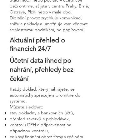
Stačí mobil nebo počítač – účetnictví
běží ontime, ať jste v centru Prahy, Brně,
Ostravě, Plzni nebo v malé obci.
Digitální provoz zrychluje komunikaci,
snižuje náklady a umožňuje vám věnovat
se vlastnímu podnikání, ne papírování.
Aktuální přehled o
financích 24/7
Účetní data ihned po
nahrání, přehledy bez
čekání
Každý doklad, který nahrajete, se
automaticky zpracuje a promítne do
systému.
Můžete sledovat:
stav pokladny a bankovních účtů,
přehled závazků a pohledávek,
kontrolu DPH a připravenost na
případnou kontrolu,
celkový finanční obraz firmy v reálném