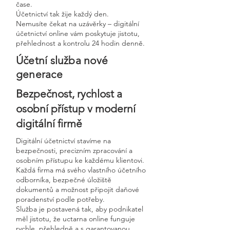
čase.
Účetnictví tak žije každý den.
Nemusíte čekat na uzávěrky – digitální
účetnictví online vám poskytuje jistotu,
přehlednost a kontrolu 24 hodin denně.
Účetní služba nové
generace
Bezpečnost, rychlost a
osobní přístup v moderní
digitální firmě
Digitální účetnictví stavíme na
bezpečnosti, precizním zpracování a
osobním přístupu ke každému klientovi.
Každá firma má svého vlastního účetního
odborníka, bezpečné úložiště
dokumentů a možnost připojit daňové
poradenství podle potřeby.
Služba je postavená tak, aby podnikatel
měl jistotu, že uctarna online funguje
rychle, přehledně a s garantovanou