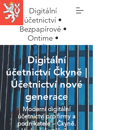
Digitální
účetnictví •
Bezpapírové •
Ontime •
Online
Digitální
účetnictví Čkyně |
Účetnictví nové
generace
Moderní digitální
účetnictví pro firmy a
podnikatele – Čkyně.