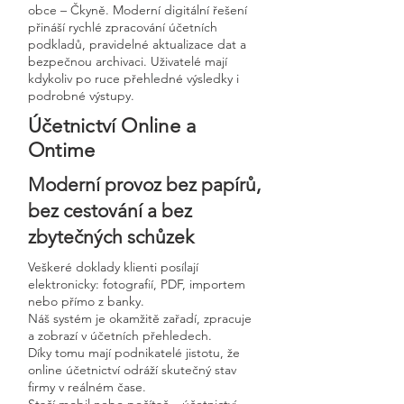
obce – Čkyně. Moderní digitální řešení
přináší rychlé zpracování účetních
podkladů, pravidelné aktualizace dat a
bezpečnou archivaci. Uživatelé mají
kdykoliv po ruce přehledné výsledky i
podrobné výstupy.
Účetnictví Online a
Ontime
Moderní provoz bez papírů,
bez cestování a bez
zbytečných schůzek
Veškeré doklady klienti posílají
elektronicky: fotografií, PDF, importem
nebo přímo z banky.
Náš systém je okamžitě zařadí, zpracuje
a zobrazí v účetních přehledech.
Díky tomu mají podnikatelé jistotu, že
online účetnictví odráží skutečný stav
firmy v reálném čase.