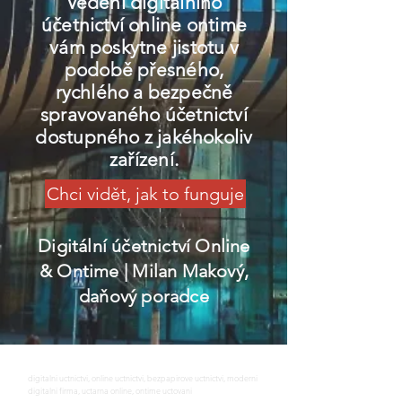
Vedení digitálního
účetnictví online ontime
vám poskytne jistotu v
podobě přesného,
rychlého a bezpečně
spravovaného účetnictví
dostupného z jakéhokoliv
zařízení.
Chci vidět, jak to funguje
Digitální účetnictví Online
& Ontime
| Milan Makový,
daňový poradce
digitalni uctnictvi, online uctnictvi, bezpapirove uctnictvi, moderni
digitalni firma, uctarna online, ontime uctovani