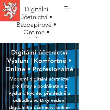
Digitální
účetnictví •
Bezpapírové •
Ontime •
Online
Digitální účetnictví
Výsluní | Komfortně •
Online • Profesionálně
Moderní digitální účetnictví
pro firmy a podnikatele z
Výsluní. Rychle, přehledně a
odkudkoliv. Díky vedení
digitálního účetnictví online