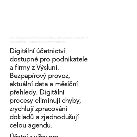
digitalni uctnictvi, online uctnictvi, bezpapirove uctnictvi, moderni
digitalni firma, uctarna online, ontime uctovani
Digitální účetnictví
dostupné pro podnikatele
a firmy z Výsluní.
Bezpapírový provoz,
aktuální data a měsíční
přehledy. Digitální
procesy eliminují chyby,
zrychlují zpracování
dokladů a zjednodušují
celou agendu.
Účetní služby pro