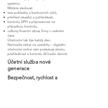
systému.
Můžete sledovat:
stav pokladny a bankovních účtů,
přehled závazků a pohledávek,
kontrolu DPH a připravenost na
případnou kontrolu,
celkový finanční obraz firmy v reálném
čase.
Účetnictví tak žije každý den.
Nemusíte čekat na uzávěrky – digitální
účetnictví online vám poskytuje jistotu,
přehlednost a kontrolu 24 hodin denně.
Účetní služba nové
generace
Bezpečnost, rychlost a
osobní přístup v moderní
digitální firmě
Digitální účetnictví stavíme na
bezpečnosti, precizním zpracování a