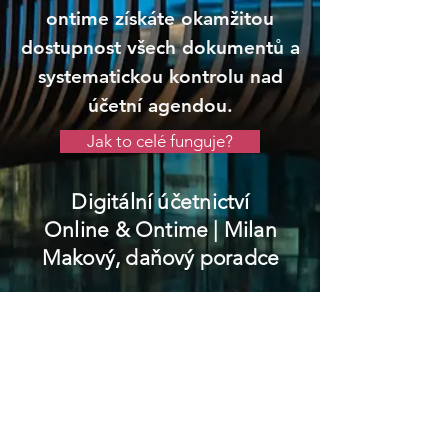
ontime získáte okamžitou
dostupnost všech dokumentů a
systematickou kontrolu nad
účetní agendou.
Jak to celé funguje?
Digitální účetnictví
Online & Ontime
| Milan
Makový, daňový poradce
Výsluní