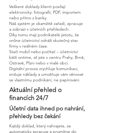
Veškeré doklady klienti posílají
elektronicky: fotografií, PDF, importem
nebo přímo z banky.
Náš systém je okamžitě zařadí, zpracuje
a zobrazí v účetních přehledech.
Díky tomu mají podnikatelé jistotu, že
online účetnictví odráží skutečný stav
firmy v reálném čase.
Stačí mobil nebo počítač – účetnictví
běží ontime, ať jste v centru Prahy, Brně,
Ostravě, Plzni nebo v malé obci.
Digitální provoz zrychluje komunikaci,
snižuje náklady a umožňuje vám věnovat
se vlastnímu podnikání, ne papírování.
Aktuální přehled o
financích 24/7
Účetní data ihned po nahrání,
přehledy bez čekání
Každý doklad, který nahrajete, se
automaticky zpracuje a promítne do