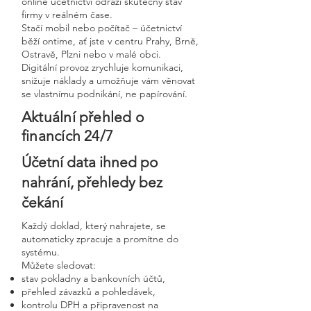
online účetnictví odráží skutečný stav
firmy v reálném čase.
Stačí mobil nebo počítač – účetnictví
běží ontime, ať jste v centru Prahy, Brně,
Ostravě, Plzni nebo v malé obci.
Digitální provoz zrychluje komunikaci,
snižuje náklady a umožňuje vám věnovat
se vlastnímu podnikání, ne papírování.
Aktuální přehled o
financích 24/7
Účetní data ihned po
nahrání, přehledy bez
čekání
Každý doklad, který nahrajete, se
automaticky zpracuje a promítne do
systému.
Můžete sledovat:
stav pokladny a bankovních účtů,
přehled závazků a pohledávek,
kontrolu DPH a připravenost na