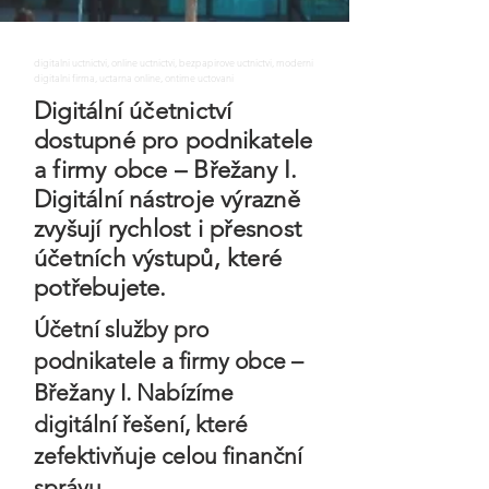
digitalni uctnictvi, online uctnictvi, bezpapirove uctnictvi, moderni
digitalni firma, uctarna online, ontime uctovani
Digitální účetnictví
dostupné pro podnikatele
a firmy obce – Břežany I.
Digitální nástroje výrazně
zvyšují rychlost i přesnost
účetních výstupů, které
potřebujete.
Účetní služby pro
podnikatele a firmy obce –
Břežany I. Nabízíme
digitální řešení, které
zefektivňuje celou finanční
správu.