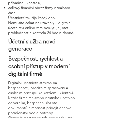
případnou kontrolu,
celkový finanční obraz firmy v reálném
čase.
Účetnictví tak žije každý den.
Nemusíte čekat na uzávěrky – digitální
účetnictví online vám poskytuje jistotu,
přehlednost a kontrolu 24 hodin denně.
Účetní služba nové
generace
Bezpečnost, rychlost a
osobní přístup v moderní
digitální firmě
Digitální účetnictví stavíme na
bezpečnosti, precizním zpracování a
osobním přístupu ke každému klientovi.
Každá firma má svého vlastního účetního
odborníka, bezpečné úložiště
dokumentů a možnost připojit daňové
poradenství podle potřeby.
Služba je postavená tak, aby podnikatel