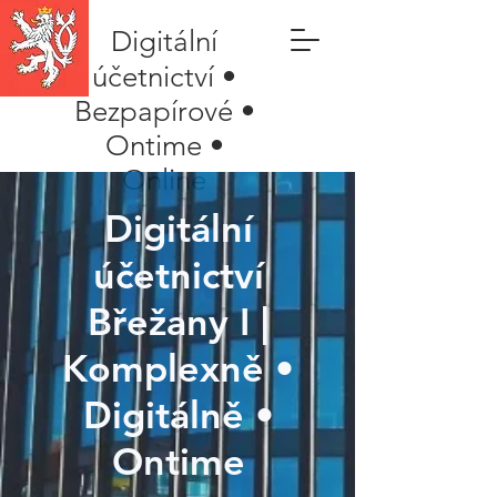
Digitální
účetnictví •
Bezpapírové •
Ontime •
Online
Digitální
účetnictví
Břežany I |
Komplexně •
Digitálně •
Ontime