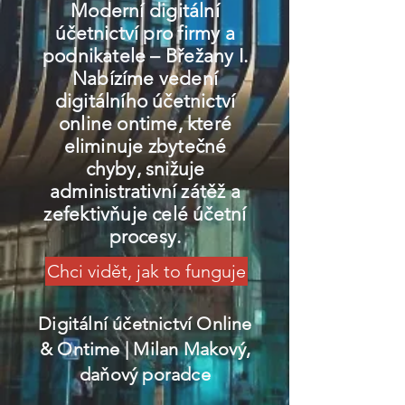
Moderní digitální
účetnictví pro firmy a
podnikatele – Břežany I.
Nabízíme vedení
digitálního účetnictví
online ontime, které
eliminuje zbytečné
chyby, snižuje
administrativní zátěž a
zefektivňuje celé účetní
procesy.
Chci vidět, jak to funguje
Digitální účetnictví Online
& Ontime
| Milan Makový,
daňový poradce