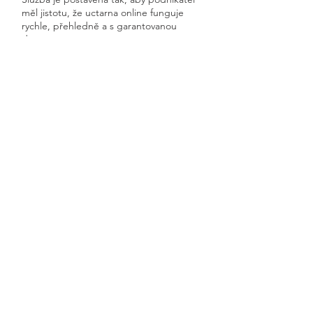
měl jistotu, že uctarna online funguje
rychle, přehledně a s garantovanou
dostupností.
Získáte kompletní servis od jednoho
odborníka – bez papírů, bez starostí a
vždy ontime.
Břežany I
Previous
Next
🧭 Podívejte se do naší sekce 👉
Aktuality,
kde průběžně zveřejňujeme
praktické ukázky, jednoduchá
vysvětlení, postupy krok za krokem a