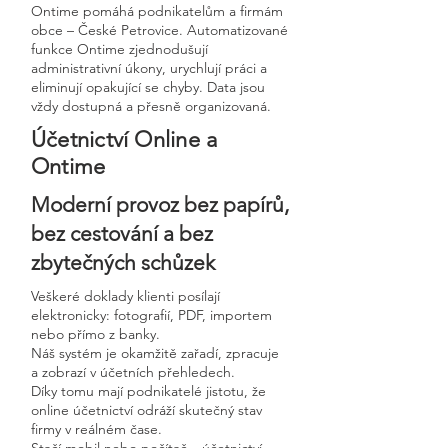
Ontime pomáhá podnikatelům a firmám
obce – České Petrovice. Automatizované
funkce Ontime zjednodušují
administrativní úkony, urychlují práci a
eliminují opakující se chyby. Data jsou
vždy dostupná a přesně organizovaná.
Účetnictví Online a
Ontime
Moderní provoz bez papírů,
bez cestování a bez
zbytečných schůzek
Veškeré doklady klienti posílají
elektronicky: fotografií, PDF, importem
nebo přímo z banky.
Náš systém je okamžitě zařadí, zpracuje
a zobrazí v účetních přehledech.
Díky tomu mají podnikatelé jistotu, že
online účetnictví odráží skutečný stav
firmy v reálném čase.