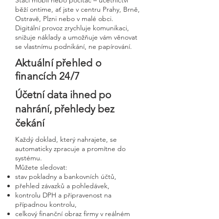
Stačí mobil nebo počítač – účetnictví
běží ontime, ať jste v centru Prahy, Brně,
Ostravě, Plzni nebo v malé obci.
Digitální provoz zrychluje komunikaci,
snižuje náklady a umožňuje vám věnovat
se vlastnímu podnikání, ne papírování.
Aktuální přehled o
financích 24/7
Účetní data ihned po
nahrání, přehledy bez
čekání
Každý doklad, který nahrajete, se
automaticky zpracuje a promítne do
systému.
Můžete sledovat:
stav pokladny a bankovních účtů,
přehled závazků a pohledávek,
kontrolu DPH a připravenost na
případnou kontrolu,
celkový finanční obraz firmy v reálném