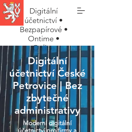
Digitální
účetnictví •
Bezpapírové •
Ontime •
Online
Digitální
účetnictví České
Petrovice | Bez
zbytečné
administrativy
Moderní digitální
účetnictví pro firmy a