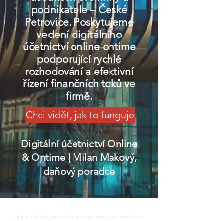
podnikatele – České
Petrovice. Poskytujeme
vedení digitálního
účetnictví online ontime
podporující rychlé
rozhodování a efektivní
řízení finančních toků ve
firmě.
Chci vidět, jak to funguje
Digitální účetnictví Online
& Ontime
| Milan Makový,
daňový poradce
digitalni uctnictvi, online uctnictvi, bezpapirove uctnictvi, moderni