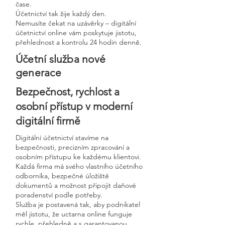
čase.
Účetnictví tak žije každý den.
Nemusíte čekat na uzávěrky – digitální
účetnictví online vám poskytuje jistotu,
přehlednost a kontrolu 24 hodin denně.
Účetní služba nové
generace
Bezpečnost, rychlost a
osobní přístup v moderní
digitální firmě
Digitální účetnictví stavíme na
bezpečnosti, precizním zpracování a
osobním přístupu ke každému klientovi.
Každá firma má svého vlastního účetního
odborníka, bezpečné úložiště
dokumentů a možnost připojit daňové
poradenství podle potřeby.
Služba je postavená tak, aby podnikatel
měl jistotu, že uctarna online funguje
rychle, přehledně a s garantovanou