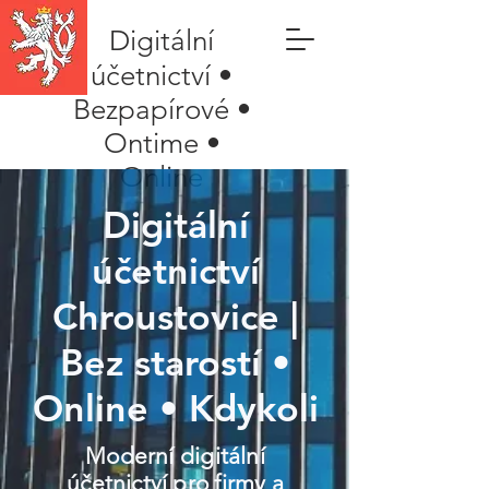
Digitální
účetnictví •
Bezpapírové •
Ontime •
Online
Digitální
účetnictví
Chroustovice |
Bez starostí •
Online • Kdykoli
Moderní digitální
účetnictví pro firmy a