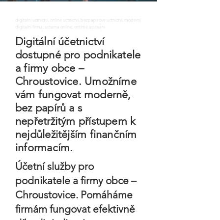
digitalni uctnictvi, online uctnictvi, bezpapirove uctnictvi, moderni
digitalni firma, uctarna online, ontime uctovani
Digitální účetnictví
dostupné pro podnikatele
a firmy obce –
Chroustovice. Umožníme
vám fungovat moderně,
bez papírů a s
nepřetržitým přístupem k
nejdůležitějším finančním
informacím.
Účetní služby pro
podnikatele a firmy obce –
Chroustovice. Pomáháme
firmám fungovat efektivně