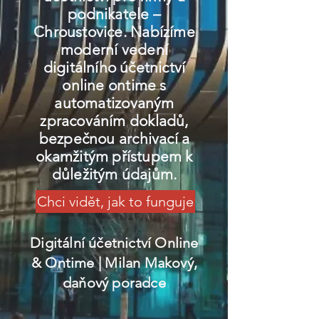
podnikatele –
Chroustovice. Nabízíme
moderní vedení
digitálního účetnictví
online ontime s
automatizovaným
zpracováním dokladů,
bezpečnou archivací a
okamžitým přístupem k
důležitým údajům.
Chci vidět, jak to funguje
Digitální účetnictví Online
& Ontime
| Milan Makový,
daňový poradce