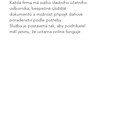
Každá firma má svého vlastního účetního
odborníka, bezpečné úložiště
dokumentů a možnost připojit daňové
poradenství podle potřeby.
Služba je postavená tak, aby podnikatel
měl jistotu, že uctarna online funguje
rychle, přehledně a s garantovanou
dostupností.
Získáte kompletní servis od jednoho
odborníka – bez papírů, bez starostí a
vždy ontime.
Chroustovice
Previous
Next
🧭 Podívejte se do naší sekce 👉