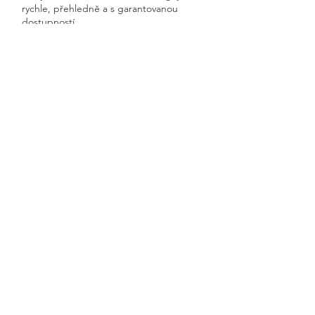
rychle, přehledně a s garantovanou
dostupností.
Získáte kompletní servis od jednoho
odborníka – bez papírů, bez starostí a
vždy ontime.
Dobrná
Previous
Next
🧭 Podívejte se do naší sekce 👉
Aktuality,
kde průběžně zveřejňujeme
praktické ukázky, jednoduchá
vysvětlení, postupy krok za krokem a
odpovědi na nejčastější otázky