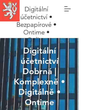
Digitální
účetnictví •
Bezpapírové •
Ontime •
Online
Digitální
účetnictví
Dobrná |
Komplexně •
Digitálně •
Ontime