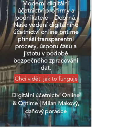
Moderní digitální
účetnictví pro firmy a
podnikatele – Dobrná.
Naše vedení digitálního
účetnictví online ontime
přináší transparentní
procesy, úsporu času a
jistotu v podobě
bezpečného zpracování
dat.
Chci vidět, jak to funguje
Digitální účetnictví Online
& Ontime
| Milan Makový,
daňový poradce