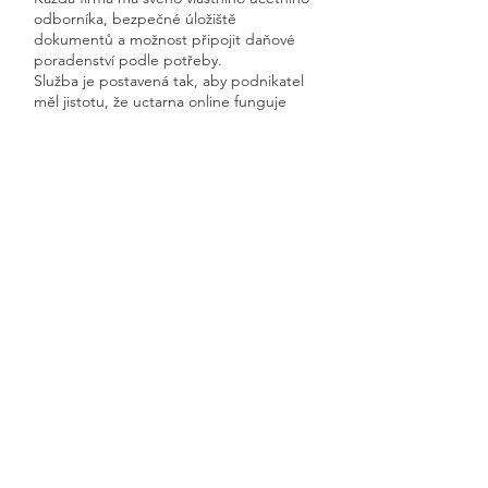
odborníka, bezpečné úložiště
dokumentů a možnost připojit daňové
poradenství podle potřeby.
Služba je postavená tak, aby podnikatel
měl jistotu, že uctarna online funguje
rychle, přehledně a s garantovanou
dostupností.
Získáte kompletní servis od jednoho
odborníka – bez papírů, bez starostí a
vždy ontime.
Františkov nad Ploučnicí
Previous
Next
🧭 Podívejte se do naší sekce 👉
Aktuality,