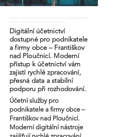
digitalni uctnictvi, online uctnictvi, bezpapirove uctnictvi, moderni
digitalni firma, uctarna online, ontime uctovani
Digitální účetnictví
dostupné pro podnikatele
a firmy obce – Františkov
nad Ploučnicí. Moderní
přístup k účetnictví vám
zajistí rychlé zpracování,
přesná data a stabilní
podporu při rozhodování.
Účetní služby pro
podnikatele a firmy obce –
Františkov nad Ploučnicí.
Moderní digitální nástroje
zajišťují rychlé zpracování