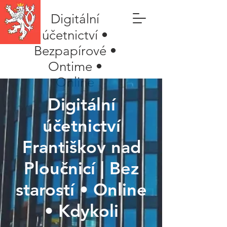
Digitální
účetnictví •
Bezpapírové •
Ontime •
Online
Digitální
účetnictví
Františkov nad
Ploučnicí | Bez
starostí • Online
• Kdykoli