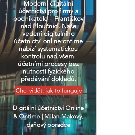
Moderní digitální
účetnictví pro firmy a
podnikatele – Františkov
nad Ploučnicí. Naše
vedení digitálního
účetnictví online ontime
nabízí systematickou
kontrolu nad všemi
účetními procesy bez
nutnosti fyzického
předávání dokladů.
Chci vidět, jak to funguje
Digitální účetnictví Online
& Ontime
| Milan Makový,
daňový poradce