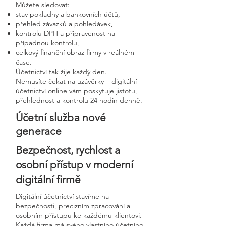
Můžete sledovat:
stav pokladny a bankovních účtů,
přehled závazků a pohledávek,
kontrolu DPH a připravenost na
případnou kontrolu,
celkový finanční obraz firmy v reálném
čase.
Účetnictví tak žije každý den.
Nemusíte čekat na uzávěrky – digitální
účetnictví online vám poskytuje jistotu,
přehlednost a kontrolu 24 hodin denně.
Účetní služba nové
generace
Bezpečnost, rychlost a
osobní přístup v moderní
digitální firmě
Digitální účetnictví stavíme na
bezpečnosti, precizním zpracování a
osobním přístupu ke každému klientovi.
Každá firma má svého vlastního účetního