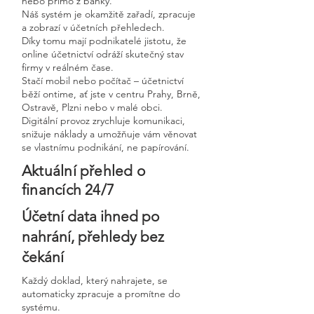
nebo přímo z banky.
Náš systém je okamžitě zařadí, zpracuje
a zobrazí v účetních přehledech.
Díky tomu mají podnikatelé jistotu, že
online účetnictví odráží skutečný stav
firmy v reálném čase.
Stačí mobil nebo počítač – účetnictví
běží ontime, ať jste v centru Prahy, Brně,
Ostravě, Plzni nebo v malé obci.
Digitální provoz zrychluje komunikaci,
snižuje náklady a umožňuje vám věnovat
se vlastnímu podnikání, ne papírování.
Aktuální přehled o
financích 24/7
Účetní data ihned po
nahrání, přehledy bez
čekání
Každý doklad, který nahrajete, se
automaticky zpracuje a promítne do
systému.