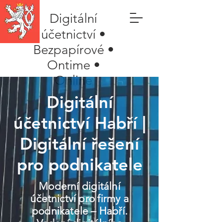
Digitální
účetnictví •
Bezpapírové •
Ontime •
Online
Digitální
účetnictví Habří |
Digitální řešení
pro podnikatele
Moderní digitální
účetnictví pro firmy a
podnikatele – Habří.