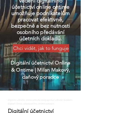
Vedení digitálního
účetnictví online ontime
umožňuje podnikatelům
pracovat efektivně,
bezpečně a bez nutnosti
osobního předávání
účetních dokladů.
Chci vidět, jak to funguje
Digitální účetnictví Online
& Ontime
| Milan Makový,
daňový poradce
digitalni uctnictvi, online uctnictvi, bezpapirove uctnictvi, moderni
digitalni firma, uctarna online, ontime uctovani
Digitální účetnictví