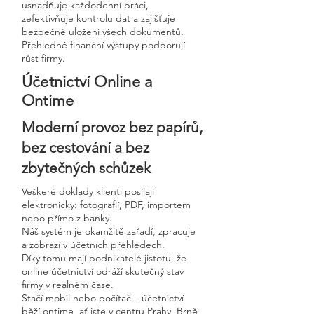
usnadňuje každodenní práci,
zefektivňuje kontrolu dat a zajišťuje
bezpečné uložení všech dokumentů.
Přehledné finanční výstupy podporují
růst firmy.
Účetnictví Online a
Ontime
Moderní provoz bez papírů,
bez cestování a bez
zbytečných schůzek
Veškeré doklady klienti posílají
elektronicky: fotografií, PDF, importem
nebo přímo z banky.
Náš systém je okamžitě zařadí, zpracuje
a zobrazí v účetních přehledech.
Díky tomu mají podnikatelé jistotu, že
online účetnictví odráží skutečný stav
firmy v reálném čase.
Stačí mobil nebo počítač – účetnictví
běží ontime, ať jste v centru Prahy, Brně,