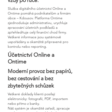
vždy po ruce.
Služba digitálního účetnictví Online a
Ontime pomáhá podnikatelům a firmám
obce – Kdousov. Platforma Ontime
zjednodušuje administrativu, urychluje
zpracování účetních podkladů a
zpřehledňuje celý finanční chod firmy.
Veškeré informace jsou systémově
uspořádány a okamžitě připravené pro
kontrolu nebo reporting.
Účetnictví Online a
Ontime
Moderní provoz bez papírů,
bez cestování a bez
zbytečných schůzek
Veškeré doklady klienti posílají
elektronicky: fotografií, PDF, importem
nebo přímo z banky.
Náš systém je okamžitě zařadí, zpracuje