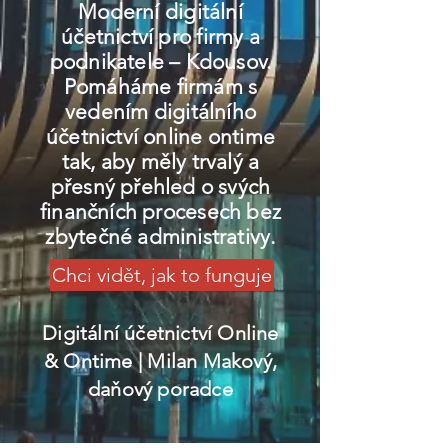
Moderní digitální
účetnictví pro firmy a
podnikatele – Kdousov.
Pomáháme firmám s
vedením digitálního
účetnictví online ontime
tak, aby měly trvalý a
přesný přehled o svých
finančních procesech bez
zbytečné administrativy.
Chci vidět, jak to funguje
Digitální účetnictví Online
& Ontime
| Milan Makový,
daňový poradce