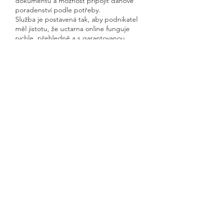
dokumentů a možnost připojit daňové
poradenství podle potřeby.
Služba je postavená tak, aby podnikatel
měl jistotu, že uctarna online funguje
rychle, přehledně a s garantovanou
dostupností.
Získáte kompletní servis od jednoho
odborníka – bez papírů, bez starostí a
vždy ontime.
Kdousov
Previous
Next
🧭 Podívejte se do naší sekce 👉
Aktuality,
kde průběžně zveřejňujeme