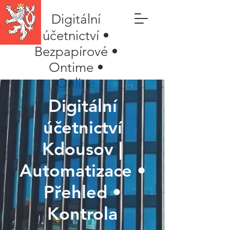
Digitální
účetnictví •
Bezpapírové •
Ontime •
Online
Digitální
účetnictví
Kdousov |
Automatizace •
Přehled •
Kontrola