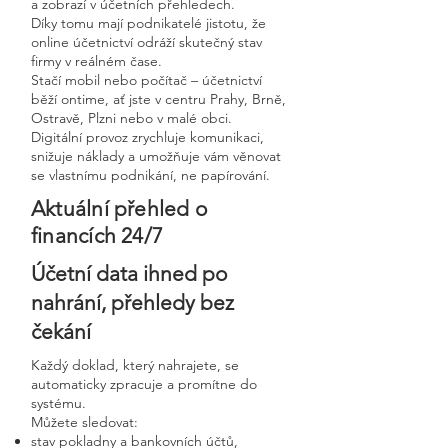
a zobrazí v účetních přehledech.
Díky tomu mají podnikatelé jistotu, že
online účetnictví odráží skutečný stav
firmy v reálném čase.
Stačí mobil nebo počítač – účetnictví
běží ontime, ať jste v centru Prahy, Brně,
Ostravě, Plzni nebo v malé obci.
Digitální provoz zrychluje komunikaci,
snižuje náklady a umožňuje vám věnovat
se vlastnímu podnikání, ne papírování.
Aktuální přehled o
financích 24/7
Účetní data ihned po
nahrání, přehledy bez
čekání
Každý doklad, který nahrajete, se
automaticky zpracuje a promítne do
systému.
Můžete sledovat:
stav pokladny a bankovních účtů,