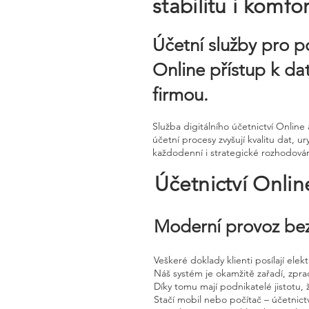
stabilitu i komfor
Účetní služby pro p
Online přístup k da
firmou.
Služba digitálního účetnictví Onli
účetní procesy zvyšují kvalitu dat, u
každodenní i strategické rozhodován
Účetnictví Onli
Moderní provoz bez
Veškeré doklady klienti posílají ele
Náš systém je okamžitě zařadí, zpra
Díky tomu mají podnikatelé jistotu, 
Stačí mobil nebo počítač – účetnictv