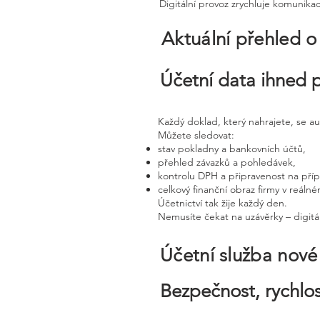
Digitální provoz zrychluje komunika
Aktuální přehled o
Účetní data ihned 
Každý doklad, který nahrajete, se a
Můžete sledovat:
stav pokladny a bankovních účtů,
přehled závazků a pohledávek,
kontrolu DPH a připravenost na pří
celkový finanční obraz firmy v reáln
Účetnictví tak žije každý den.
Nemusíte čekat na uzávěrky – digitál
Účetní služba nov
Bezpečnost, rychlos