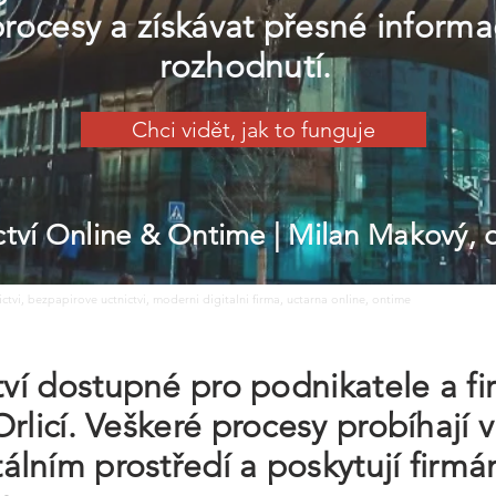
procesy a získávat přesné informa
rozhodnutí.
Chci vidět, jak to funguje
ictví Online & Ontime
| Milan Makový,
nictvi, bezpapirove uctnictvi, moderni digitalni firma, uctarna online, ontime
ctví dostupné pro podnikatele a f
rlicí. Veškeré procesy probíhají v
lním prostředí a poskytují firm