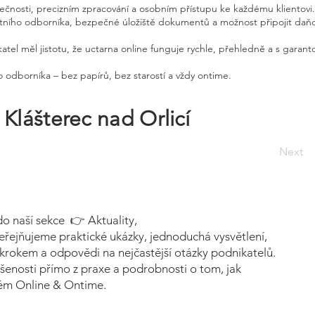
pečnosti, precizním zpracování a osobním přístupu ke každému klientovi.
etního odborníka, bezpečné úložiště dokumentů a možnost připojit daň
atel měl jistotu, že uctarna online funguje rychle, přehledně a s garan
 odborníka – bez papírů, bez starostí a vždy ontime.
Klášterec nad Orlicí
Next
do naší sekce 👉 Aktuality,
eřejňujeme praktické ukázky, jednoduchá vysvětlení,
krokem a odpovědi na nejčastější otázky podnikatelů.
šenosti přímo z praxe a podrobnosti o tom, jak
tém Online & Ontime.