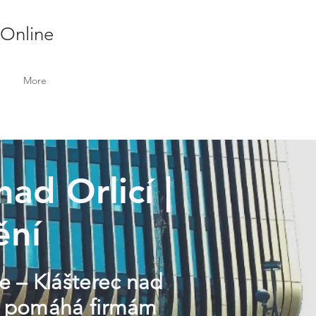
 Online
More
nad Orlicí |
ění
le – Klášterec nad
ime pomáhá firmám