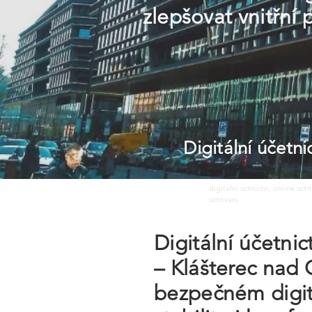
zlepšovat vnitřní 
Digitální účetn
digitalni uctnictvi, online uct
uctovani
Digitální účetni
– Klášterec nad O
bezpečném digitá