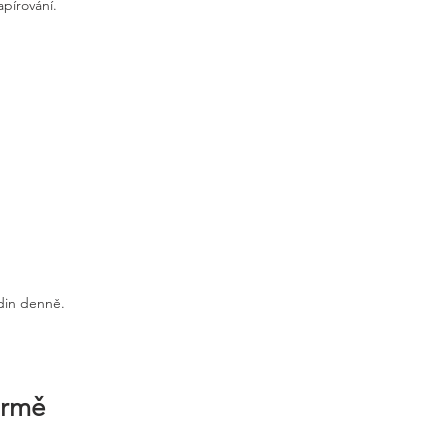
apírování.
odin denně.
irmě