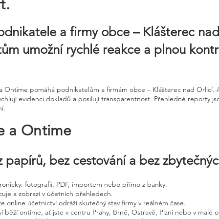
t.
odnikatele a firmy obce – Klášterec nad 
tům umožní rychlé reakce a plnou kont
ne a Ontime pomáhá podnikatelům a firmám obce – Klášterec nad Orlicí.
rychlují evidenci dokladů a posilují transparentnost. Přehledné reporty j
í.
ne a Ontime
 papírů, bez cestování a bez zbytečný
ktronicky: fotografií, PDF, importem nebo přímo z banky.
cuje a zobrazí v účetních přehledech.
že online účetnictví odráží skutečný stav firmy v reálném čase.
í běží ontime, ať jste v centru Prahy, Brně, Ostravě, Plzni nebo v malé o