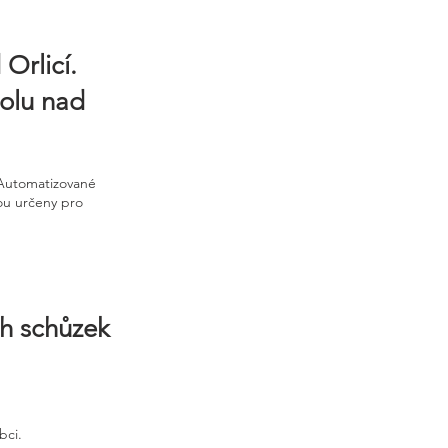
Orlicí.
rolu nad
 Automatizované
sou určeny pro
ch schůzek
bci.