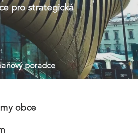
ce pro strategická
 daňový poradce
irmy obce
ám