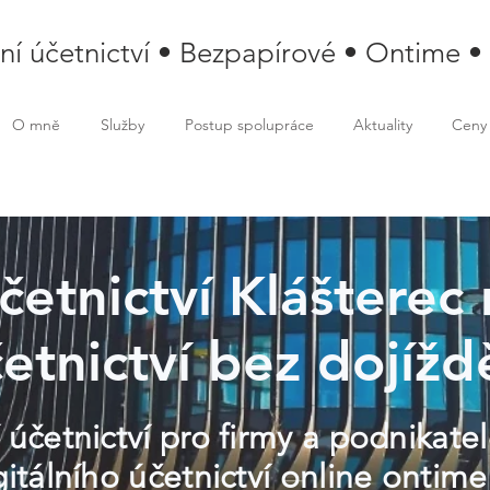
lní účetnictví • Bezpapírové • Ontime •
O mně
Služby
Postup spolupráce
Aktuality
Ceny
četnictví Klášterec 
etnictví bez dojížd
 účetnictví pro firmy a podnikate
igitálního účetnictví online ont