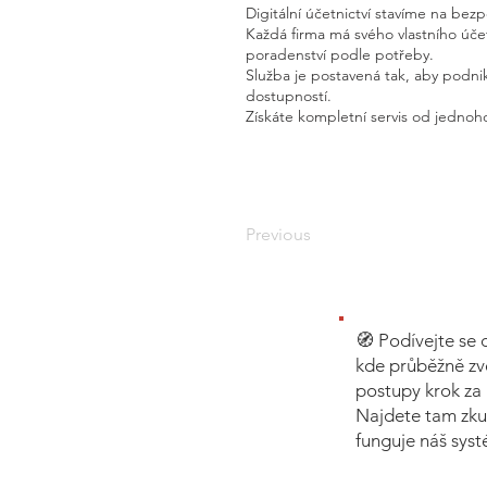
Digitální účetnictví stavíme na bez
Každá firma má svého vlastního úč
poradenství podle potřeby.
Služba je postavená tak, aby podnik
dostupností.
Získáte kompletní servis od jednoho
Previous
🧭 Podívejte se 
kde průběžně zv
postupy krok za 
Najdete tam zku
funguje náš sys