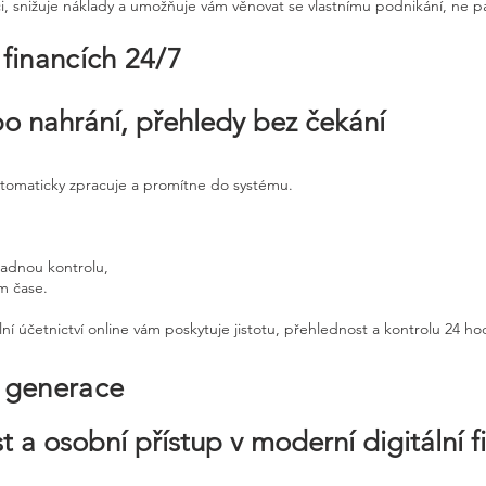
ci, snižuje náklady a umožňuje vám věnovat se vlastnímu podnikání, ne p
 financích 24/7
po nahrání, přehledy bez čekání
utomaticky zpracuje a promítne do systému.
padnou kontrolu,
ém čase.
ní účetnictví online vám poskytuje jistotu, přehlednost a kontrolu 24 h
é generace
t a osobní přístup v moderní digitální f