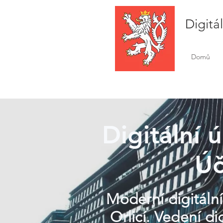
Digitá
Domů
Digitální ú
Úč
Moderní digitální
Orlicí. Vedení d