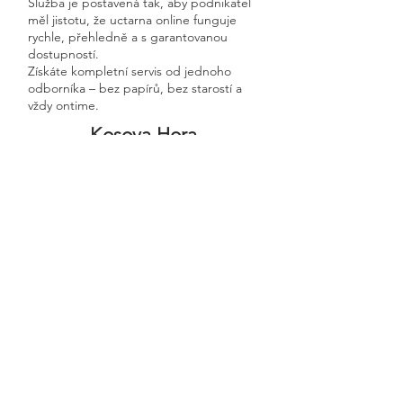
Služba je postavená tak, aby podnikatel
měl jistotu, že uctarna online funguje
rychle, přehledně a s garantovanou
dostupností.
Získáte kompletní servis od jednoho
odborníka – bez papírů, bez starostí a
vždy ontime.
Kosova Hora
Previous
Next
🧭 Podívejte se do naší sekce 👉
Aktuality,
kde průběžně zveřejňujeme
praktické ukázky, jednoduchá
vysvětlení, postupy krok za krokem a