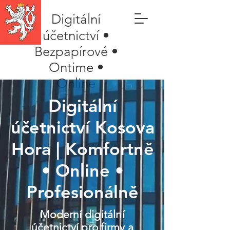
Digitální
účetnictví •
Bezpapírové •
Ontime •
Online
Digitální
účetnictví Kosova
Hora | Komfortně
• Online •
Profesionálně
Moderní digitální
účetnictví pro firmy a