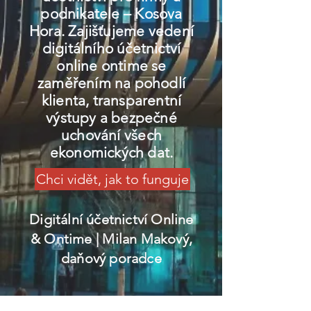
podnikatele – Kosova
Hora. Zajišťujeme vedení
digitálního účetnictví
online ontime se
zaměřením na pohodlí
klienta, transparentní
výstupy a bezpečné
uchování všech
ekonomických dat.
Chci vidět, jak to funguje
Digitální účetnictví Online
& Ontime
| Milan Makový,
daňový poradce