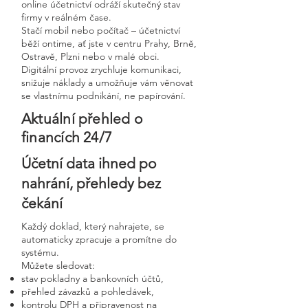
online účetnictví odráží skutečný stav
firmy v reálném čase.
Stačí mobil nebo počítač – účetnictví
běží ontime, ať jste v centru Prahy, Brně,
Ostravě, Plzni nebo v malé obci.
Digitální provoz zrychluje komunikaci,
snižuje náklady a umožňuje vám věnovat
se vlastnímu podnikání, ne papírování.
Aktuální přehled o
financích 24/7
Účetní data ihned po
nahrání, přehledy bez
čekání
Každý doklad, který nahrajete, se
automaticky zpracuje a promítne do
systému.
Můžete sledovat:
stav pokladny a bankovních účtů,
přehled závazků a pohledávek,
kontrolu DPH a připravenost na