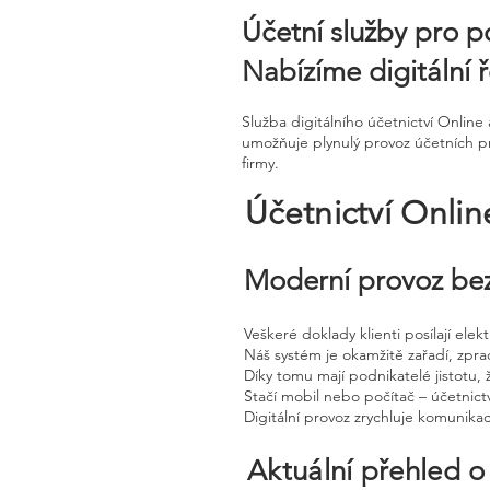
Účetní služby pro p
Nabízíme digitální ř
Služba digitálního účetnictví Onli
umožňuje plynulý provoz účetních pr
firmy.
Účetnictví Onli
Moderní provoz bez
Veškeré doklady klienti posílají ele
Náš systém je okamžitě zařadí, zpra
Díky tomu mají podnikatelé jistotu, 
Stačí mobil nebo počítač – účetnictv
Digitální provoz zrychluje komunika
Aktuální přehled o