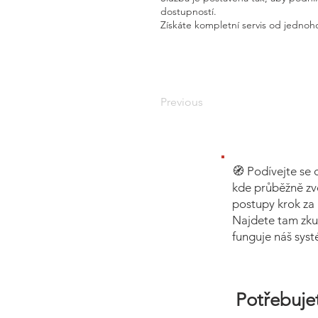
dostupností.
Získáte kompletní servis od jednoho
Previous
🧭 Podívejte se 
kde průběžně zv
postupy krok za 
Najdete tam zku
funguje náš sys
Potřebujet