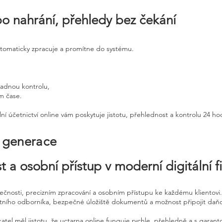
po nahrání, přehledy bez čekání
utomaticky zpracuje a promítne do systému.
padnou kontrolu,
ém čase.
ní účetnictví online vám poskytuje jistotu, přehlednost a kontrolu 24 h
é generace
t a osobní přístup v moderní digitální f
pečnosti, precizním zpracování a osobním přístupu ke každému klientovi.
etního odborníka, bezpečné úložiště dokumentů a možnost připojit daň
atel měl jistotu, že uctarna online funguje rychle, přehledně a s garan