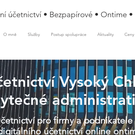
lní účetnictví • Bezpapírové • Ontime •
O mně
Služby
Postup spolupráce
Aktuality
Ceny
účetnictví Vysoký Ch
ytečné administrat
účetnictví pro firmy a podnikatel
gitálního účetnictví online ontim