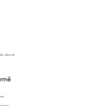
odin denně.
irmě
ové
tovanou