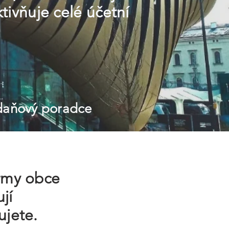
ktivňuje celé účetní
 daňový poradce
irmy obce
jí
ujete.