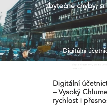
zbytečné chyby, sni
Digitální účetn
digitalni uctnictvi, online uct
uctovani
Digitální účetni
– Vysoký Chlumec
rychlost i přesn