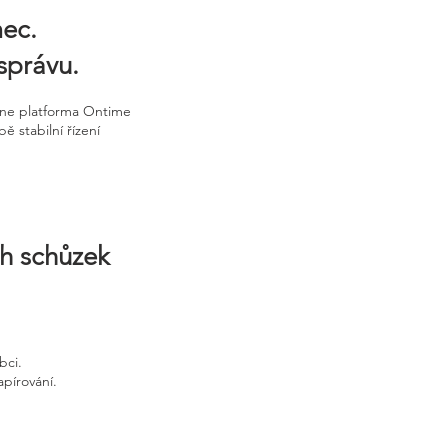
mec.
 správu.
ine platforma Ontime
 stabilní řízení
ch schůzek
bci.
apírování.