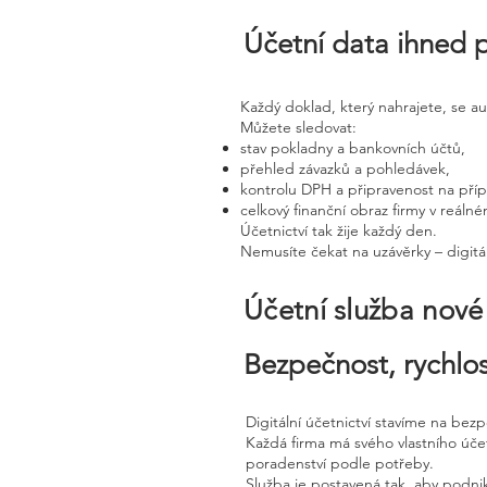
Účetní data ihned 
Každý doklad, který nahrajete, se a
Můžete sledovat:
stav pokladny a bankovních účtů,
přehled závazků a pohledávek,
kontrolu DPH a připravenost na pří
celkový finanční obraz firmy v reáln
Účetnictví tak žije každý den.
Nemusíte čekat na uzávěrky – digitál
Účetní služba nov
Bezpečnost, rychlos
Digitální účetnictví stavíme na bez
Každá firma má svého vlastního úč
poradenství podle potřeby.
Služba je postavená tak, aby podnik