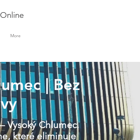
 Online
More
lumec | Bez
ivy
e – Vysoký Chlumec.
e, které eliminuje