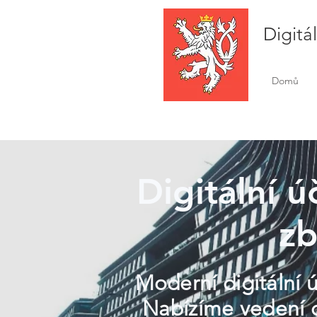
Digitá
Domů
Digitální 
zb
Moderní digitální 
Nabízíme vedení di