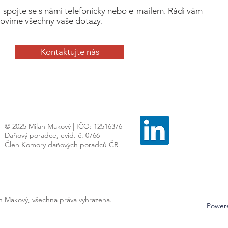
– spojte se s námi telefonicky nebo e-mailem. Rádi vám
ovíme všechny vaše dotazy.
Kontaktujte nás
© 2025 Milan Makový | IČO: 12516376
Daňový poradce, evid. č. 0766
Člen Komory daňových poradců ČR
an Makový, všechna práva vyhrazena.
Power