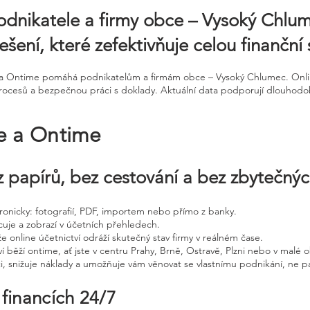
odnikatele a firmy obce – Vysoký Chlu
ešení, které zefektivňuje celou finanční
ne a Ontime pomáhá podnikatelům a firmám obce – Vysoký Chlumec. Onl
ocesů a bezpečnou práci s doklady. Aktuální data podporují dlouhodobě
ne a Ontime
 papírů, bez cestování a bez zbytečný
ktronicky: fotografií, PDF, importem nebo přímo z banky.
cuje a zobrazí v účetních přehledech.
že online účetnictví odráží skutečný stav firmy v reálném čase.
í běží ontime, ať jste v centru Prahy, Brně, Ostravě, Plzni nebo v malé o
ci, snižuje náklady a umožňuje vám věnovat se vlastnímu podnikání, ne p
 financích 24/7