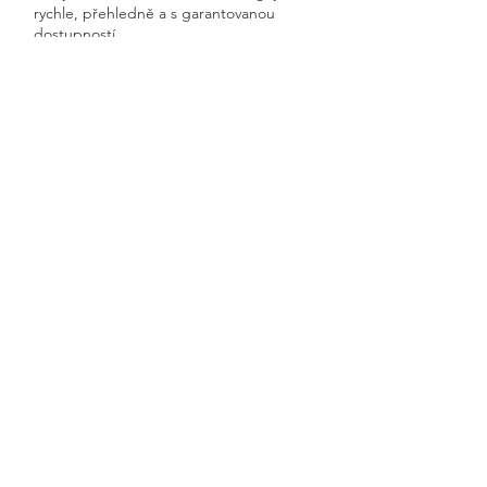
rychle, přehledně a s garantovanou
dostupností.
Získáte kompletní servis od jednoho
odborníka – bez papírů, bez starostí a
vždy ontime.
Křtěnov
Previous
Next
🧭 Podívejte se do naší sekce 👉
Aktuality,
kde průběžně zveřejňujeme
praktické ukázky, jednoduchá
vysvětlení, postupy krok za krokem a
odpovědi na nejčastější otázky