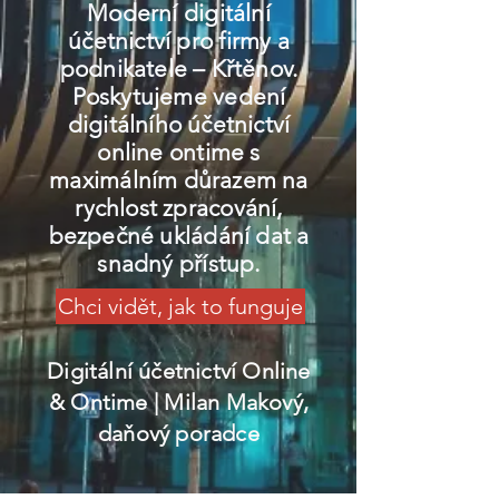
Moderní digitální
účetnictví pro firmy a
podnikatele – Křtěnov.
Poskytujeme vedení
digitálního účetnictví
online ontime s
maximálním důrazem na
rychlost zpracování,
bezpečné ukládání dat a
snadný přístup.
Chci vidět, jak to funguje
Digitální účetnictví Online
& Ontime
| Milan Makový,
daňový poradce