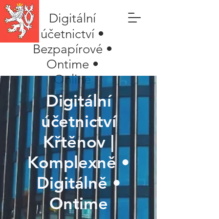
Digitální
účetnictví •
Bezpapírové •
Ontime •
Online
Digitální
účetnictví
Křtěnov |
Komplexně •
Digitálně •
Ontime