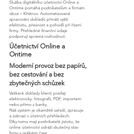
Služba digitálního účetnictví Online a
Ontime pomáhá podnikatelům a firmám
obce – Křtěnov. Automatizované
zpracování dokladů přináší vyšší
efektivitu, přesnost a pohodlí při řízení
firmy. Přehledné finanční údaje
podporují správná rozhodnutí.
Účetnictví Online a
Ontime
Moderní provoz bez papírů,
bez cestování a bez
zbytečných schůzek
Veškeré doklady klienti posílají
elektronicky: fotografií, PDF, importem
nebo přímo z banky.
Náš systém je okamžitě zařadí, zpracuje
a zobrazí v účetních přehledech.
Díky tomu mají podnikatelé jistotu, že
online účetnictví odráží skutečný stav
firmy v reálném čase.