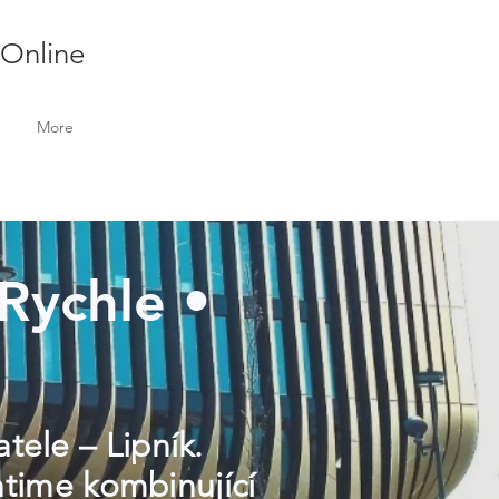
 Online
More
 Rychle •
tele – Lipník.
ntime kombinující