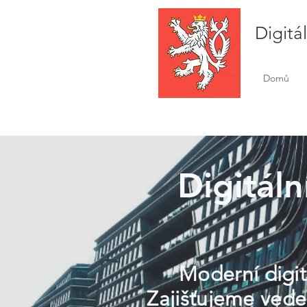
Digitá
Domů
Digitáln
Moderní digitá
Zajišťujeme veden