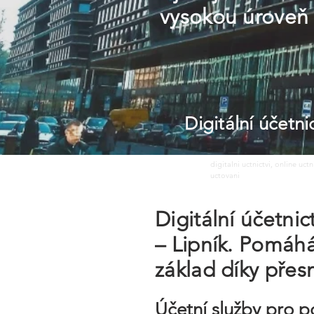
vysokou úroveň 
Digitální účetn
digitalni uctnictvi, online uct
uctovani
Digitální účetni
– Lipník. Pomáhá
základ díky pře
Účetní služby pro p