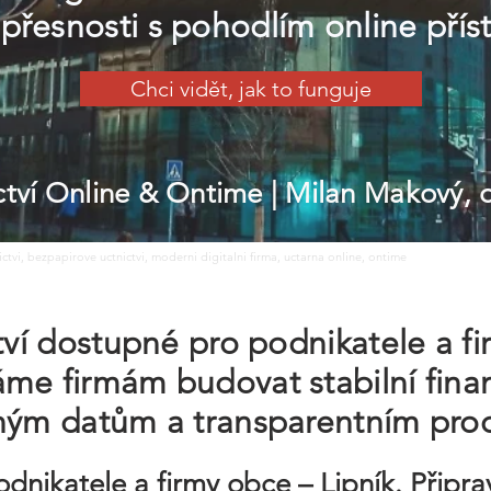
přesnosti s pohodlím online přís
Chci vidět, jak to funguje
ictví Online & Ontime
| Milan Makový,
nictvi, bezpapirove uctnictvi, moderni digitalni firma, uctarna online, ontime
ctví dostupné pro podnikatele a f
me firmám budovat stabilní fina
sným datům a transparentním pro
odnikatele a firmy obce – Lipník. Připr