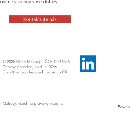
ovíme všechny vaše dotazy.
Kontaktujte nás
© 2025 Milan Makový | IČO: 12516376
Daňový poradce, evid. č. 0766
Člen Komory daňových poradců ČR
an Makový, všechna práva vyhrazena.
Power