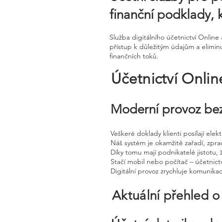
finanční podklady,
Služba digitálního účetnictví Onli
přístup k důležitým údajům a eliminu
finančních toků.
Účetnictví Onli
Moderní provoz bez
Veškeré doklady klienti posílají ele
Náš systém je okamžitě zařadí, zpra
Díky tomu mají podnikatelé jistotu, 
Stačí mobil nebo počítač – účetnictv
Digitální provoz zrychluje komunika
Aktuální přehled o