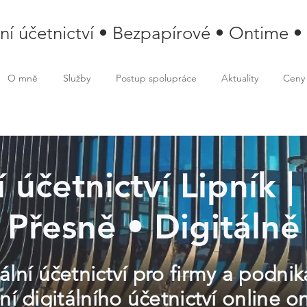
lní účetnictví • Bezpapírové • Ontime •
O mně
Služby
Postup spolupráce
Aktuality
Ceny
í účetnictví Lipník |
Přesně • Digitálně
lní účetnictví pro firmy a podnika
í digitálního účetnictví online o