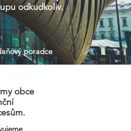
tupu odkudkoliv.
 daňový poradce
irmy obce
nční
cesům.
avujeme