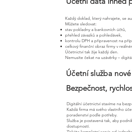
Účetní data ihned 
Každý doklad, který nahrajete, se a
Můžete sledovat:
stav pokladny a bankovních účtů,
přehled závazků a pohledávek,
kontrolu DPH a připravenost na pří
celkový finanční obraz firmy v reáln
Účetnictví tak žije každý den.
Nemusíte čekat na uzávěrky – digitál
Účetní služba nov
Bezpečnost, rychlos
Digitální účetnictví stavíme na bez
Každá firma má svého vlastního úč
poradenství podle potřeby.
Služba je postavená tak, aby podnik
dostupností.
Získáte kompletní servis od jednoho