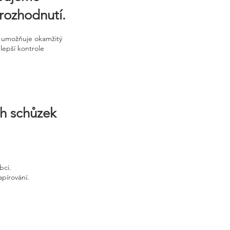
rozhodnutí.
m umožňuje okamžitý
lepší kontrole
ch schůzek
bci.
apírování.