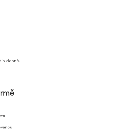
odin denně.
irmě
ové
tovanou