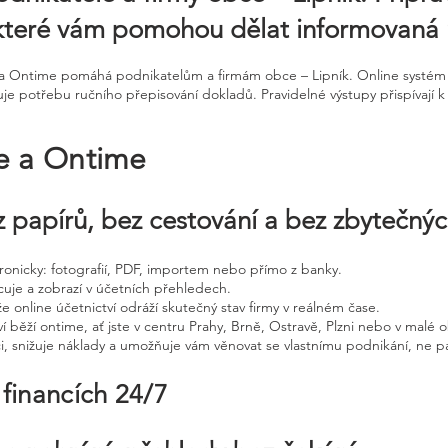
 které vám pomohou dělat informovaná 
ne a Ontime pomáhá podnikatelům a firmám obce – Lipník. Online systé
je potřebu ručního přepisování dokladů. Pravidelné výstupy přispívají k 
ne a Ontime
 papírů, bez cestování a bez zbytečný
ktronicky: fotografií, PDF, importem nebo přímo z banky.
cuje a zobrazí v účetních přehledech.
že online účetnictví odráží skutečný stav firmy v reálném čase.
í běží ontime, ať jste v centru Prahy, Brně, Ostravě, Plzni nebo v malé o
ci, snižuje náklady a umožňuje vám věnovat se vlastnímu podnikání, ne p
 financích 24/7