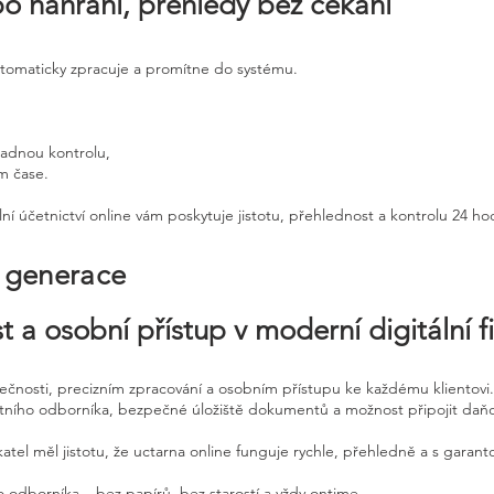
po nahrání, přehledy bez čekání
utomaticky zpracuje a promítne do systému.
padnou kontrolu,
ém čase.
ní účetnictví online vám poskytuje jistotu, přehlednost a kontrolu 24 h
é generace
t a osobní přístup v moderní digitální f
pečnosti, precizním zpracování a osobním přístupu ke každému klientovi.
etního odborníka, bezpečné úložiště dokumentů a možnost připojit daň
atel měl jistotu, že uctarna online funguje rychle, přehledně a s garan
 odborníka – bez papírů, bez starostí a vždy ontime.