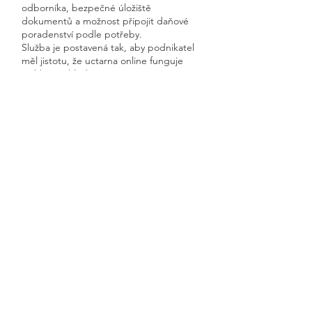
odborníka, bezpečné úložiště
dokumentů a možnost připojit daňové
poradenství podle potřeby.
Služba je postavená tak, aby podnikatel
měl jistotu, že uctarna online funguje
rychle, přehledně a s garantovanou
dostupností.
Získáte kompletní servis od jednoho
odborníka – bez papírů, bez starostí a
vždy ontime.
Radošov
Previous
Next
🧭 Podívejte se do naší sekce 👉
Aktuality,