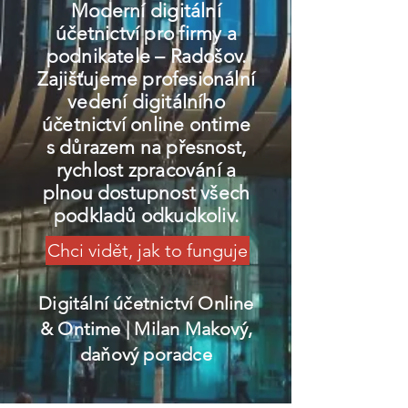
Moderní digitální
účetnictví pro firmy a
podnikatele – Radošov.
Zajišťujeme profesionální
vedení digitálního
účetnictví online ontime
s důrazem na přesnost,
rychlost zpracování a
plnou dostupnost všech
podkladů odkudkoliv.
Chci vidět, jak to funguje
Digitální účetnictví Online
& Ontime
| Milan Makový,
daňový poradce