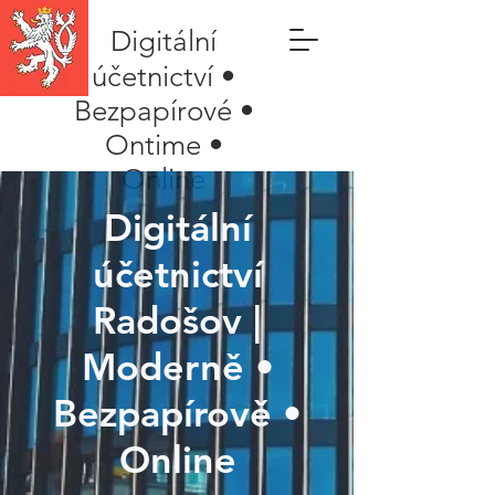
Digitální
účetnictví •
Bezpapírové •
Ontime •
Online
Digitální
účetnictví
Radošov |
Moderně •
Bezpapírově •
Online