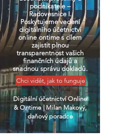
podnikatele –
Radovesnice I.
Poskytujeme vedení
digitálního účetnictví
online ontime s cílem
zajistit plnou
transparentnost vašich
finančních údajů a
snadnou správu dokladů.
Chci vidět, jak to funguje
Digitální účetnictví Online
& Ontime
| Milan Makový,
daňový poradce