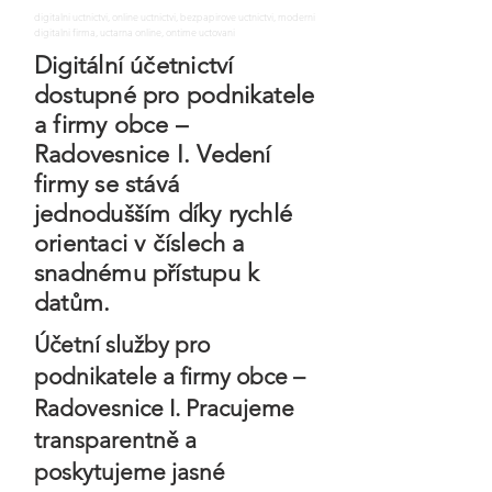
digitalni uctnictvi, online uctnictvi, bezpapirove uctnictvi, moderni
digitalni firma, uctarna online, ontime uctovani
Digitální účetnictví
dostupné pro podnikatele
a firmy obce –
Radovesnice I. Vedení
firmy se stává
jednodušším díky rychlé
orientaci v číslech a
snadnému přístupu k
datům.
Účetní služby pro
podnikatele a firmy obce –
Radovesnice I. Pracujeme
transparentně a
poskytujeme jasné