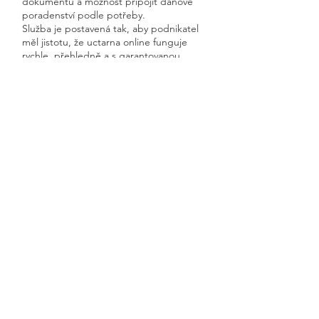
dokumentů a možnost připojit daňové
poradenství podle potřeby.
Služba je postavená tak, aby podnikatel
měl jistotu, že uctarna online funguje
rychle, přehledně a s garantovanou
dostupností.
Získáte kompletní servis od jednoho
odborníka – bez papírů, bez starostí a
vždy ontime.
Radovesnice I
Previous
Next
🧭 Podívejte se do naší sekce 👉
Aktuality,
kde průběžně zveřejňujeme