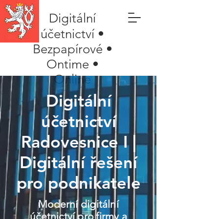
Digitální
účetnictví •
Bezpapírové •
Ontime •
Online
Digitální
účetnictví
Radovesnice I |
Digitální řešení
pro podnikatele
Moderní digitální
účetnictví pro firmy a