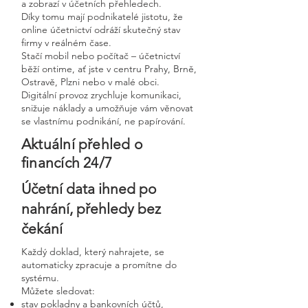
a zobrazí v účetních přehledech.
Díky tomu mají podnikatelé jistotu, že
online účetnictví odráží skutečný stav
firmy v reálném čase.
Stačí mobil nebo počítač – účetnictví
běží ontime, ať jste v centru Prahy, Brně,
Ostravě, Plzni nebo v malé obci.
Digitální provoz zrychluje komunikaci,
snižuje náklady a umožňuje vám věnovat
se vlastnímu podnikání, ne papírování.
Aktuální přehled o
financích 24/7
Účetní data ihned po
nahrání, přehledy bez
čekání
Každý doklad, který nahrajete, se
automaticky zpracuje a promítne do
systému.
Můžete sledovat:
stav pokladny a bankovních účtů,