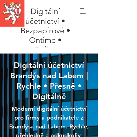
Digitální
účetnictví •
Bezpapírové •
Ontime •
Online
Digitální účetnictví
Brandýs nad Labem |
Rychle • Přesně •
Digitálně
Moderní digitální účetnictví
pro firmy a podnikatele z
Brandýsa nad Labem. Rychle,
přehledně a odkudkoliv.