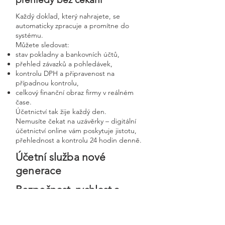
Každý doklad, který nahrajete, se
automaticky zpracuje a promítne do
systému.
Můžete sledovat:
stav pokladny a bankovních účtů,
přehled závazků a pohledávek,
kontrolu DPH a připravenost na
případnou kontrolu,
celkový finanční obraz firmy v reálném
čase.
Účetnictví tak žije každý den.
Nemusíte čekat na uzávěrky – digitální
účetnictví online vám poskytuje jistotu,
přehlednost a kontrolu 24 hodin denně.
Účetní služba nové
generace
Bezpečnost, rychlost a
osobní přístup v moderní
digitální firmě