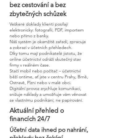
bez cestování a bez
zbytečných schůzek
Veškeré doklady klienti posílají
elektronicky: fotografií, PDF, importem
nebo přímo z banky.
Náš systém je okamžitě zařadí, zpracuje
a zobrazí v účetních přehledech.
Díky tomu mají podnikatelé jistotu, že
online účetnictví odráží skutečný stav
firmy v reálném čase.
Stačí mobil nebo počítač – účetnictví
běží ontime, ať jste v centru Prahy, Brně,
Ostravě, Plzni nebo v malé obci.
Digitální provoz zrychluje komunikaci,
snižuje náklady a umožňuje vám věnovat
se vlastnímu podnikání, ne papírování.
Aktuální přehled o
financích 24/7
Účetní data ihned po nahrání,
přehledy bez čekání