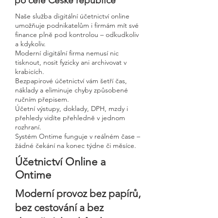
po celé České republice
Naše služba digitální účetnictví online
umožňuje podnikatelům i firmám mít své
finance plně pod kontrolou – odkudkoliv
a kdykoliv.
Moderní digitální firma nemusí nic
tisknout, nosit fyzicky ani archivovat v
krabicích.
Bezpapirové účetnictví vám šetří čas,
náklady a eliminuje chyby způsobené
ručním přepisem.
Účetní výstupy, doklady, DPH, mzdy i
přehledy vidíte přehledně v jednom
rozhraní.
Systém Ontime funguje v reálném čase –
žádné čekání na konec týdne či měsíce.
Účetnictví Online a
Ontime
Moderní provoz bez papírů,
bez cestování a bez