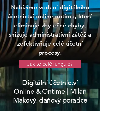
Nabízíme vedení digitálního
účetnictví online ontime, které
eliminuje zbytečné chyby,
snižuje administrativní zátěž a
zefektivňuje celé účetní
procesy.
Jak to celé funguje?
Digitální účetnictví
Online & Ontime
| Milan
Makový, daňový poradce
Janovice nad Úhlavou