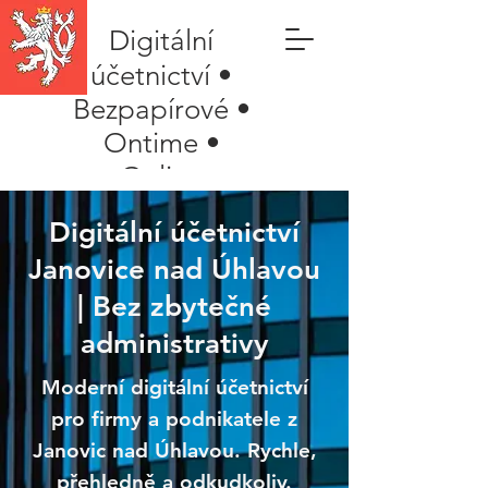
Digitální
účetnictví •
Bezpapírové •
Ontime •
Online
Digitální účetnictví
Janovice nad Úhlavou
| Bez zbytečné
administrativy
Moderní digitální účetnictví
pro firmy a podnikatele z
Janovic nad Úhlavou. Rychle,
přehledně a odkudkoliv.