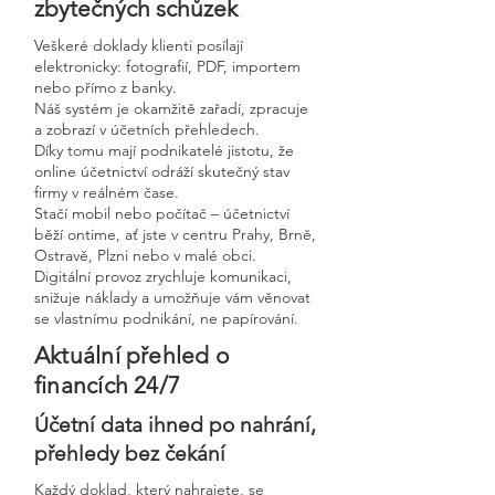
zbytečných schůzek
Veškeré doklady klienti posílají
elektronicky: fotografií, PDF, importem
nebo přímo z banky.
Náš systém je okamžitě zařadí, zpracuje
a zobrazí v účetních přehledech.
Díky tomu mají podnikatelé jistotu, že
online účetnictví odráží skutečný stav
firmy v reálném čase.
Stačí mobil nebo počítač – účetnictví
běží ontime, ať jste v centru Prahy, Brně,
Ostravě, Plzni nebo v malé obci.
Digitální provoz zrychluje komunikaci,
snižuje náklady a umožňuje vám věnovat
se vlastnímu podnikání, ne papírování.
Aktuální přehled o
financích 24/7
Účetní data ihned po nahrání,
přehledy bez čekání
Každý doklad, který nahrajete, se