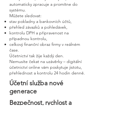
automaticky zpracuje a promítne do
systému.
Můžete sledovat:
stav pokladny a bankovních účtů,
přehled závazků a pohledávek,
kontrolu DPH a připravenost na
případnou kontrolu,
celkový finanční obraz firmy v reálném
čase.
Účetnictví tak žije každý den.
Nemusíte čekat na uzávěrky – digitální
účetnictví online vám poskytuje jistotu,
přehlednost a kontrolu 24 hodin denně.
Účetní služba nové
generace
Bezpečnost, rychlost a
osobní přístup v moderní
digitální firmě
Digitální účetnictví stavíme na