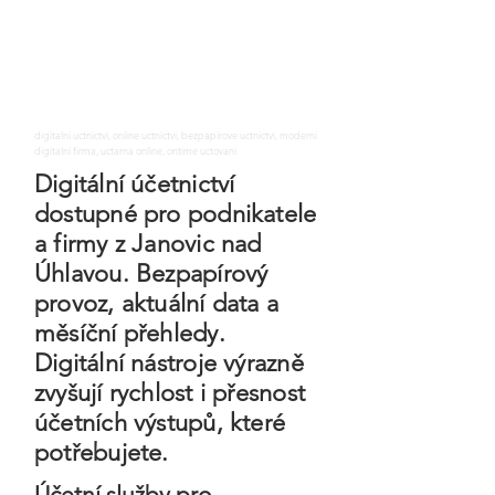
digitalni uctnictvi, online uctnictvi, bezpapirove uctnictvi, moderni
digitalni firma, uctarna online, ontime uctovani
Digitální účetnictví
dostupné pro podnikatele
a firmy z Janovic nad
Úhlavou. Bezpapírový
provoz, aktuální data a
měsíční přehledy.
Digitální nástroje výrazně
zvyšují rychlost i přesnost
účetních výstupů, které
potřebujete.
Účetní služby pro