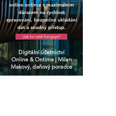
online ontime s maximálním
důrazem na rychlost
zpracování, bezpečné ukládání
dat a snadný přístup.
Jak to celé funguje?
Digitální účetnictví
Online & Ontime
| Milan
Makový, daňový poradce
Měčín