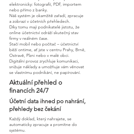
elektronicky: fotografií, PDF, importem
nebo přímo z banky.
Náš systém je okamžitě zařadí, zpracuje
a zobrazí v účetních přehledech.
Díky tomu mají podnikatelé jistotu, že
online účetnictví odráží skutečný stav
firmy v reálném čase.
Stačí mobil nebo počítač – účetnictví
běží ontime, ať jste v centru Prahy, Brně,
Ostravě, Plzni nebo v malé obci.
Digitální provoz zrychluje komunikaci,
snižuje náklady a umožňuje vám věnovat
se vlastnímu podnikání, ne papírování.
Aktuální přehled o
financích 24/7
Účetní data ihned po nahrání,
přehledy bez čekání
Každý doklad, který nahrajete, se
automaticky zpracuje a promítne do
systému.