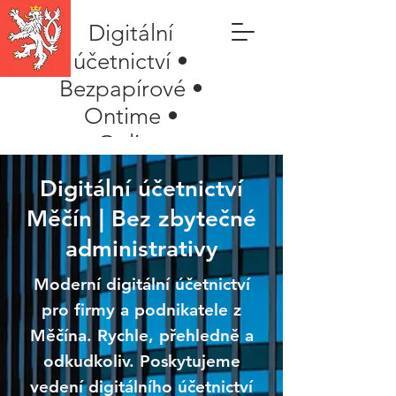
Digitální
účetnictví •
Bezpapírové •
Ontime •
Online
Digitální účetnictví
Měčín | Bez zbytečné
administrativy
Moderní digitální účetnictví
pro firmy a podnikatele z
Měčína. Rychle, přehledně a
odkudkoliv. Poskytujeme
vedení digitálního účetnictví