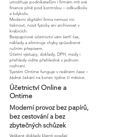
umožňuje podnikatelům i firmám mít své
finance plně pod kontrolou – odkudkoliv
a kdykoliv.
Moderní digitální firma nemusí nic
tisknout, nosit fyzicky ani archivovat v
krabicích.
Bezpapirové účetnictví vám šetří čas,
náklady a eliminuje chyby způsobené
ručním přepisem.
Účetní výstupy, doklady, DPH, mzdy i
přehledy vidíte přehledně v jednom
rozhraní.
Systém Ontime funguje v reálném čase –
žádné čekání na konec týdne či měsíce.
Účetnictví Online a
Ontime
Moderní provoz bez papírů,
bez cestování a bez
zbytečných schůzek
Veškeré doklady klienti posílají