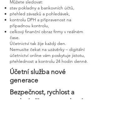
Můžete sledovat:
stav pokladny a bankovních účtů,
přehled závazků a pohledávek,
kontrolu DPH a připravenost na
případnou kontrolu,
celkový finanční obraz firmy v reálném
čase.
Účetnictví tak žije každý den.
Nemusíte čekat na uzávěrky – digitální
účetnictví online vám poskytuje jistotu,
přehlednost a kontrolu 24 hodin denně.
Účetní služba nové
generace
Bezpečnost, rychlost a
osobní přístup v moderní
digitální firmě
Digitální účetnictví stavíme na
bezpečnosti, precizním zpracování a
osobním přístupu ke každému klientovi.
Každá firma má svého vlastního účetního