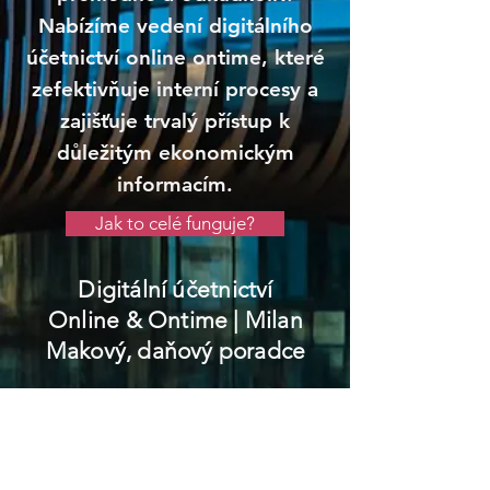
Nabízíme vedení digitálního
účetnictví online ontime, které
zefektivňuje interní procesy a
zajišťuje trvalý přístup k
důležitým ekonomickým
informacím.
Jak to celé funguje?
Digitální účetnictví
Online & Ontime
| Milan
Makový, daňový poradce
Kardašova Řečice