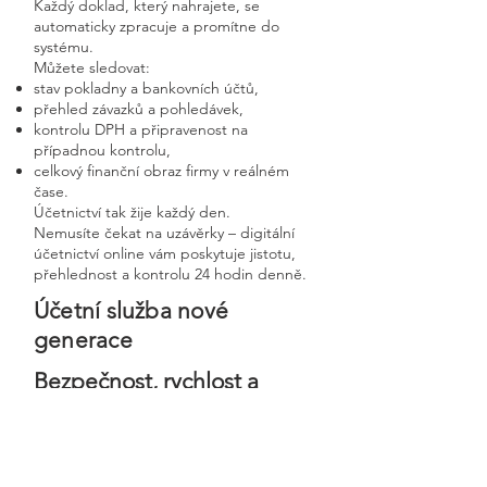
Každý doklad, který nahrajete, se
automaticky zpracuje a promítne do
systému.
Můžete sledovat:
stav pokladny a bankovních účtů,
přehled závazků a pohledávek,
kontrolu DPH a připravenost na
případnou kontrolu,
celkový finanční obraz firmy v reálném
čase.
Účetnictví tak žije každý den.
Nemusíte čekat na uzávěrky – digitální
účetnictví online vám poskytuje jistotu,
přehlednost a kontrolu 24 hodin denně.
Účetní služba nové
generace
Bezpečnost, rychlost a
osobní přístup v moderní
digitální firmě
Digitální účetnictví stavíme na