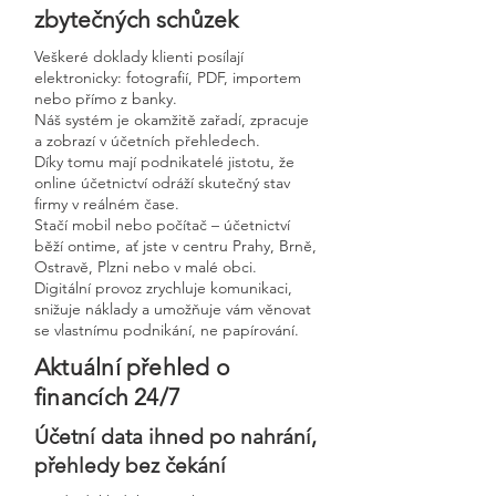
zbytečných schůzek
Veškeré doklady klienti posílají
elektronicky: fotografií, PDF, importem
nebo přímo z banky.
Náš systém je okamžitě zařadí, zpracuje
a zobrazí v účetních přehledech.
Díky tomu mají podnikatelé jistotu, že
online účetnictví odráží skutečný stav
firmy v reálném čase.
Stačí mobil nebo počítač – účetnictví
běží ontime, ať jste v centru Prahy, Brně,
Ostravě, Plzni nebo v malé obci.
Digitální provoz zrychluje komunikaci,
snižuje náklady a umožňuje vám věnovat
se vlastnímu podnikání, ne papírování.
Aktuální přehled o
financích 24/7
Účetní data ihned po nahrání,
přehledy bez čekání