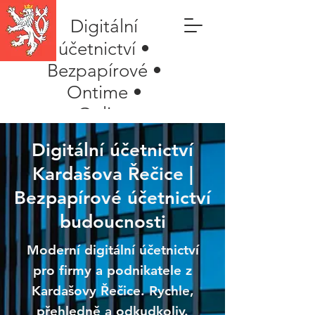
Digitální
účetnictví •
Bezpapírové •
Ontime •
Online
Digitální účetnictví
Kardašova Řečice |
Bezpapírové účetnictví
budoucnosti
Moderní digitální účetnictví
pro firmy a podnikatele z
Kardašovy Řečice. Rychle,
přehledně a odkudkoliv.