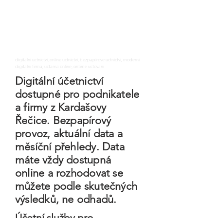
digitalni uctnictvi, online uctnictvi, bezpapirove uctnictvi, moderni
digitalni firma, uctarna online, ontime uctovani
Digitální účetnictví
dostupné pro podnikatele
a firmy z Kardašovy
Řečice. Bezpapírový
provoz, aktuální data a
měsíční přehledy. Data
máte vždy dostupná
online a rozhodovat se
můžete podle skutečných
výsledků, ne odhadů.
Účetní služby pro