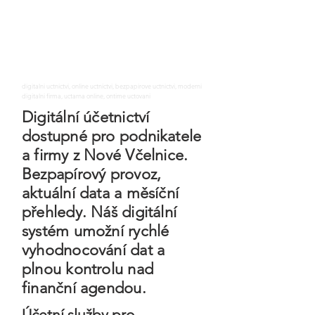
digitalni uctnictvi, online uctnictvi, bezpapirove uctnictvi, moderni
digitalni firma, uctarna online, ontime uctovani
Digitální účetnictví
dostupné pro podnikatele
a firmy z Nové Včelnice.
Bezpapírový provoz,
aktuální data a měsíční
přehledy. Náš digitální
systém umožní rychlé
vyhodnocování dat a
plnou kontrolu nad
finanční agendou.
Účetní služby pro