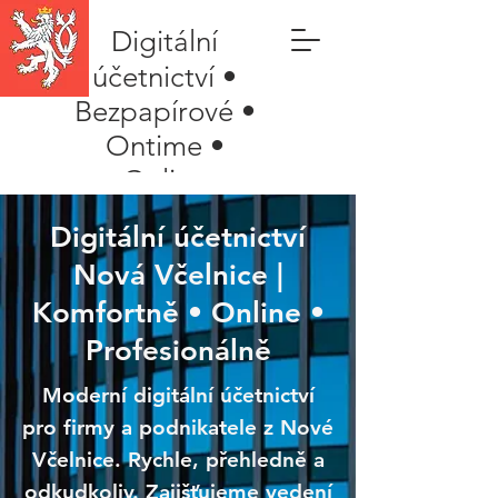
Digitální
účetnictví •
Bezpapírové •
Ontime •
Online
Digitální účetnictví
Nová Včelnice |
Komfortně • Online •
Profesionálně
Moderní digitální účetnictví
pro firmy a podnikatele z Nové
Včelnice. Rychle, přehledně a
odkudkoliv. Zajišťujeme vedení