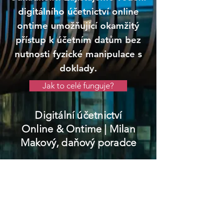
digitálního účetnictví online
ontime umožňující okamžitý
přístup k účetním datům bez
nutnosti fyzické manipulace s
doklady.
Jak to celé funguje?
Digitální účetnictví
Online & Ontime
| Milan
Makový, daňový poradce
Nová Včelnice