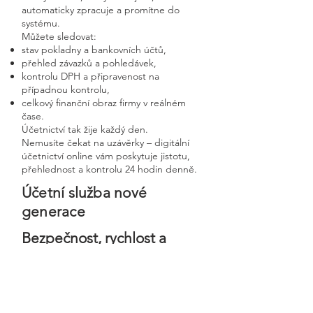
automaticky zpracuje a promítne do
systému.
Můžete sledovat:
stav pokladny a bankovních účtů,
přehled závazků a pohledávek,
kontrolu DPH a připravenost na
případnou kontrolu,
celkový finanční obraz firmy v reálném
čase.
Účetnictví tak žije každý den.
Nemusíte čekat na uzávěrky – digitální
účetnictví online vám poskytuje jistotu,
přehlednost a kontrolu 24 hodin denně.
Účetní služba nové
generace
Bezpečnost, rychlost a
osobní přístup v moderní
digitální firmě
Digitální účetnictví stavíme na