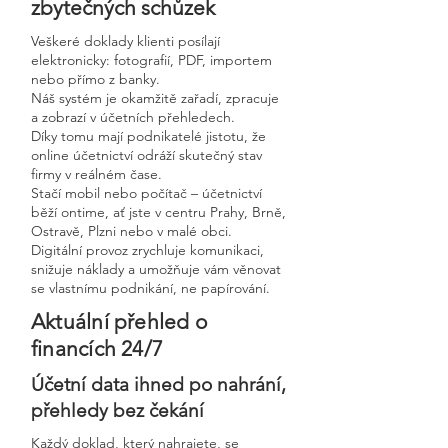
zbytečných schůzek
Veškeré doklady klienti posílají
elektronicky: fotografií, PDF, importem
nebo přímo z banky.
Náš systém je okamžitě zařadí, zpracuje
a zobrazí v účetních přehledech.
Díky tomu mají podnikatelé jistotu, že
online účetnictví odráží skutečný stav
firmy v reálném čase.
Stačí mobil nebo počítač – účetnictví
běží ontime, ať jste v centru Prahy, Brně,
Ostravě, Plzni nebo v malé obci.
Digitální provoz zrychluje komunikaci,
snižuje náklady a umožňuje vám věnovat
se vlastnímu podnikání, ne papírování.
Aktuální přehled o
financích 24/7
Účetní data ihned po nahrání,
přehledy bez čekání
Každý doklad, který nahrajete, se