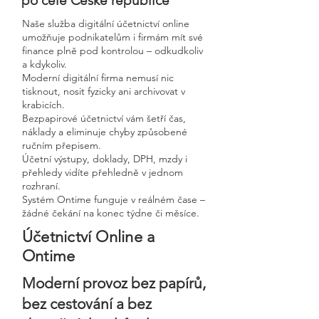
po celé České republice
Naše služba digitální účetnictví online
umožňuje podnikatelům i firmám mít své
finance plně pod kontrolou – odkudkoliv
a kdykoliv.
Moderní digitální firma nemusí nic
tisknout, nosit fyzicky ani archivovat v
krabicích.
Bezpapirové účetnictví vám šetří čas,
náklady a eliminuje chyby způsobené
ručním přepisem.
Účetní výstupy, doklady, DPH, mzdy i
přehledy vidíte přehledně v jednom
rozhraní.
Systém Ontime funguje v reálném čase –
žádné čekání na konec týdne či měsíce.
Účetnictví Online a
Ontime
Moderní provoz bez papírů,
bez cestování a bez