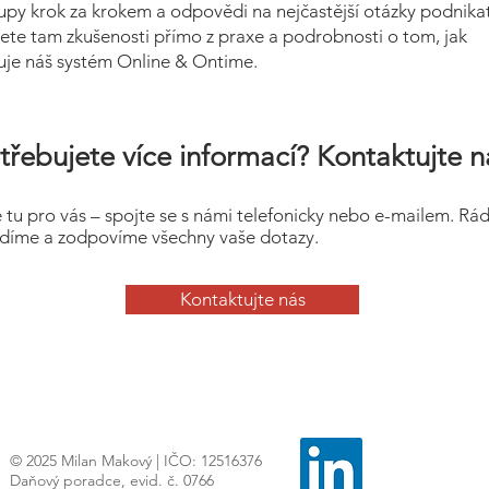
upy krok za krokem a odpovědi na nejčastější otázky podnikat
ete tam zkušenosti přímo z praxe a podrobnosti o tom, jak
uje náš systém Online & Ontime.
třebujete více informací? Kontaktujte n
 tu pro vás – spojte se s námi telefonicky nebo e-mailem. Rá
díme a zodpovíme všechny vaše dotazy.
Kontaktujte nás
© 2025 Milan Makový | IČO: 12516376
Daňový poradce, evid. č. 0766