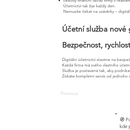
celkový finanční obraz firmy v reálné
Účetnictví tak žije každý den.
Nemusíte čekat na uzávěrky – digitál
Účetní služba nové
Bezpečnost, rychlost
Digitální účetnictví stavíme na bezpe
Každá firma má svého vlastního účet
Služba je postavená tak, aby podnikat
Získáte kompletní servis od jednoho 
Previous
🧭 P
kde 