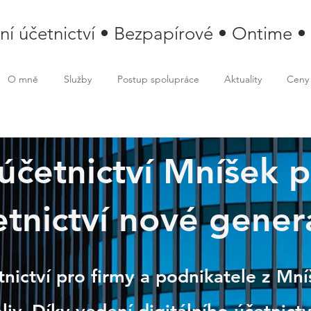
lní účetnictví • Bezpapírové • Ontime •
O mně
Služby
Postup spolupráce
Aktuality
Ceny
 účetnictví Mníšek 
ek pod Brdy
tnictví nové gener
tnictví pro firmy a podnikatele z Mn