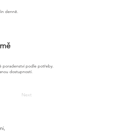
din denně.
irmě
é poradenství podle potřeby.
vanou dostupností.
Next
ní,