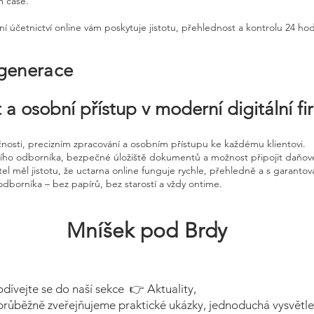
m čase.
ní účetnictví online vám poskytuje jistotu, přehlednost a kontrolu 24 ho
 generace
 a osobní přístup v moderní digitální f
čnosti, precizním zpracování a osobním přístupu ke každému klientovi.
ního odborníka, bezpečné úložiště dokumentů a možnost připojit daňov
el měl jistotu, že uctarna online funguje rychle, přehledně a s garanto
odborníka – bez papírů, bez starostí a vždy ontime.
Mníšek pod Brdy
odívejte se do naší sekce 👉 Aktuality,
průběžně zveřejňujeme praktické ukázky, jednoduchá vysvětle