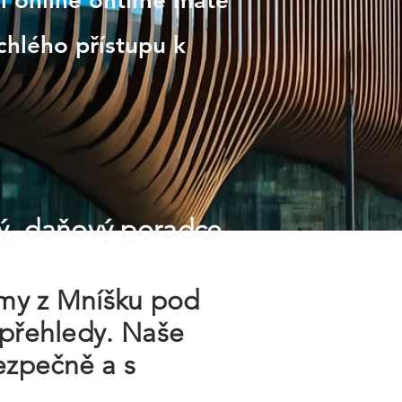
ví online ontime máte
chlého přístupu k
ý, daňový poradce
irmy z Mníšku pod
 přehledy. Naše
ezpečně a s