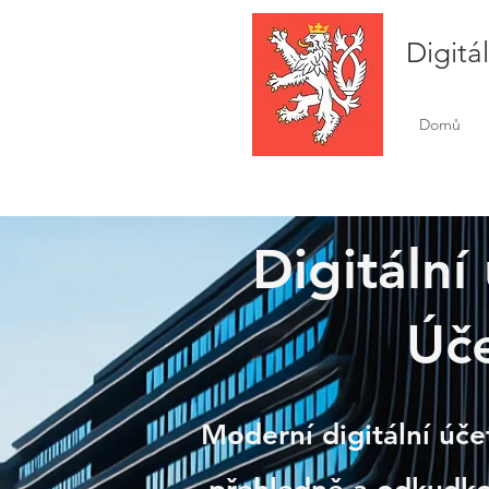
Digitá
Domů
Digitální
Mníš
Úče
Moderní digitální úče