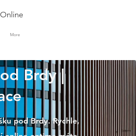
 Online
More
pod Brdy |
ace
íšku pod Brdy. Rychle,