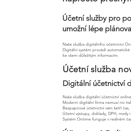
Účetní služby pro po
umožní lépe plánova
Naše služba digitálního účetnictví O
Digitální systém provádí automatické 
ke všem důležitým informacím.
Účetní služba no
Digitální účetnictví
Naše služba digitální účetnictví onli
Moderní digitální firma nemusí nic tisk
Bezpapirové účetnictví vám šetří čas
Účetní výstupy, doklady, DPH, mzdy i
Systém Ontime funguje v reálném čas