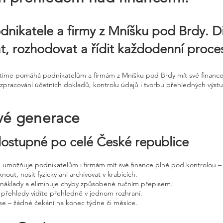
dnikatele a firmy z Mníšku pod Brdy. Di
t, rozhodovat a řídit každodenní proce
ntime pomáhá podnikatelům a firmám z Mníšku pod Brdy mít své finance 
zpracování účetních dokladů, kontrolu údajů i tvorbu přehledných výstup
vé generace
 dostupné po celé České republice
ne umožňuje podnikatelům i firmám mít své finance plně pod kontrolou – 
nout, nosit fyzicky ani archivovat v krabicích.
, náklady a eliminuje chyby způsobené ručním přepisem.
 přehledy vidíte přehledně v jednom rozhraní.
e – žádné čekání na konec týdne či měsíce.