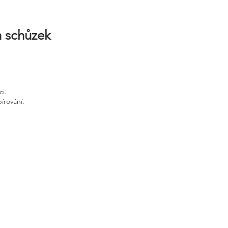
h schůzek
ci.
írování.