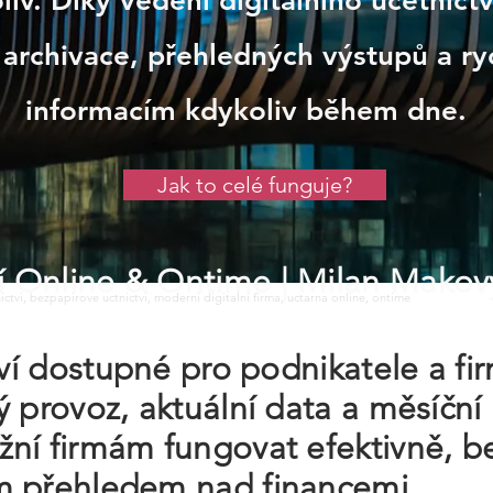
iv. Díky vedení digitálního účetnict
 archivace, přehledných výstupů a ry
informacím kdykoliv během dne.
Jak to celé funguje?
tví Online & Ontime
| Milan Makov
tnictvi, bezpapirove uctnictvi, moderni digitalni firma, uctarna online, ontime
tví dostupné pro podnikatele a f
ý provoz, aktuální data a měsíční
ní firmám fungovat efektivně, b
m přehledem nad financemi.