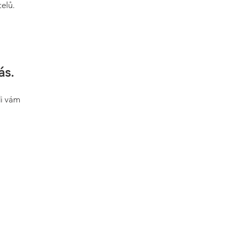
elů.
ás.
di vám