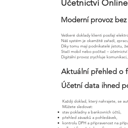
Účetnictví Onlin
Moderní provoz bez 
Veškeré doklady klienti posílají elek
Náš systém je okamžitě zařadí, zprac
Díky tomu mají podnikatelé jistotu, že
Stačí mobil nebo počítač – účetnictví 
Digitální provoz zrychluje komunikaci
Aktuální přehled o 
Účetní data ihned p
Každý doklad, který nahrajete, se a
Můžete sledovat:
stav pokladny a bankovních účtů,
přehled závazků a pohledávek,
kontrolu DPH a připravenost na příp