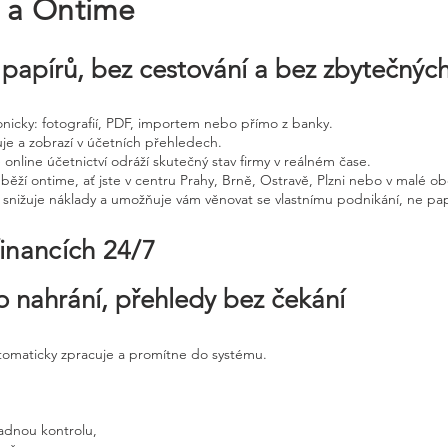
e a Ontime
papírů, bez cestování a bez zbytečnýc
tronicky: fotografií, PDF, importem nebo přímo z banky.
uje a zobrazí v účetních přehledech.
 online účetnictví odráží skutečný stav firmy v reálném čase.
běží ontime, ať jste v centru Prahy, Brně, Ostravě, Plzni nebo v malé ob
, snižuje náklady a umožňuje vám věnovat se vlastnímu podnikání, ne pap
financích 24/7
o nahrání, přehledy bez čekání
utomaticky zpracuje a promítne do systému.
adnou kontrolu,