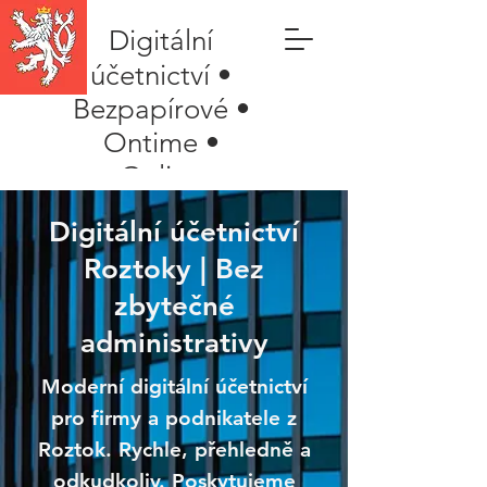
Digitální
účetnictví •
Bezpapírové •
Ontime •
Online
Digitální účetnictví
Roztoky | Bez
zbytečné
administrativy
Moderní digitální účetnictví
pro firmy a podnikatele z
Roztok. Rychle, přehledně a
odkudkoliv. Poskytujeme