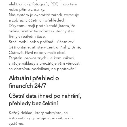
elektronicky: fotografií, PDF, importem
nebo přímo z banky.
Náš systém je okamžitě zařadí, zpracuje
a zobrazí v účetních přehledech.
Díky tomu mají podnikatelé jistotu, že
online účetnictví odráží skutečný stav
firmy v reálném čase.
Stačí mobil nebo počítač – účetnictví
běží ontime, ať jste v centru Prahy, Brně,
Ostravě, Plzni nebo v malé obci.
Digitální provoz zrychluje komunikaci,
snižuje náklady a umožňuje vám věnovat
se vlastnímu podnikání, ne papírování.
Aktuální přehled o
financích 24/7
Účetní data ihned po nahrání,
přehledy bez čekání
Každý doklad, který nahrajete, se
automaticky zpracuje a promítne do
systému.