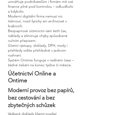
umožňuje podnikatelům i firmám mít své
finance plně pod kontrolou – odkudkoliv
a kdykoliv.
Moderní digitální firma nemusí nic
tisknout, nosit fyzicky ani archivovat v
krabicích.
Bezpapirové účetnictví vám šetří čas,
náklady a eliminuje chyby způsobené
ručním přepisem.
Účetní výstupy, doklady, DPH, mzdy i
přehledy vidíte přehledně v jednom
rozhraní.
Systém Ontime funguje v reálném čase –
žádné čekání na konec týdne či měsíce.
Účetnictví Online a
Ontime
Moderní provoz bez papírů,
bez cestování a bez
zbytečných schůzek
Veškeré doklady klienti posílají