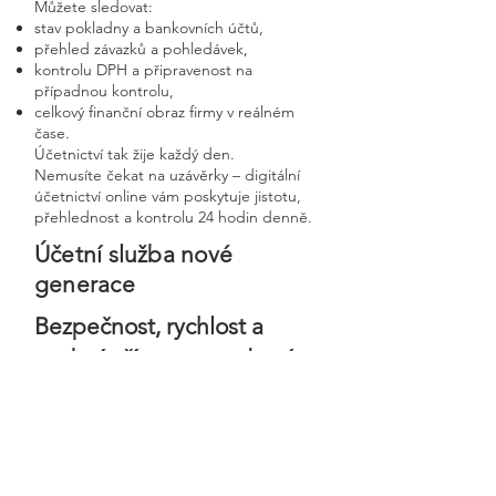
Můžete sledovat:
stav pokladny a bankovních účtů,
přehled závazků a pohledávek,
kontrolu DPH a připravenost na
případnou kontrolu,
celkový finanční obraz firmy v reálném
čase.
Účetnictví tak žije každý den.
Nemusíte čekat na uzávěrky – digitální
účetnictví online vám poskytuje jistotu,
přehlednost a kontrolu 24 hodin denně.
Účetní služba nové
generace
Bezpečnost, rychlost a
osobní přístup v moderní
digitální firmě
Digitální účetnictví stavíme na
bezpečnosti, precizním zpracování a
osobním přístupu ke každému klientovi.
Každá firma má svého vlastního účetního