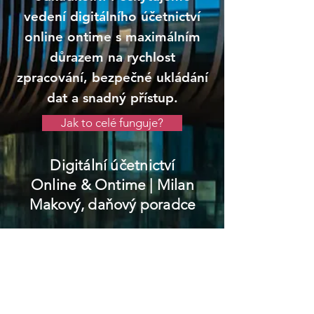
vedení digitálního účetnictví
online ontime s maximálním
důrazem na rychlost
zpracování, bezpečné ukládání
dat a snadný přístup.
Jak to celé funguje?
Digitální účetnictví
Online & Ontime
| Milan
Makový, daňový poradce
Roztoky