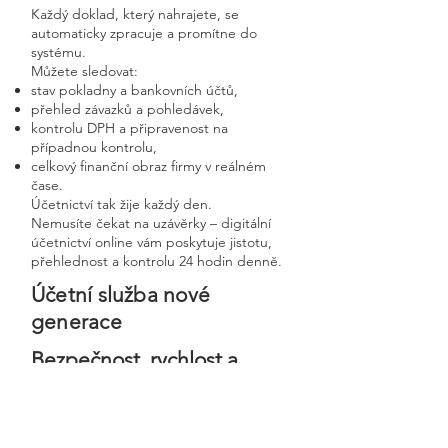
Každý doklad, který nahrajete, se
automaticky zpracuje a promítne do
systému.
Můžete sledovat:
stav pokladny a bankovních účtů,
přehled závazků a pohledávek,
kontrolu DPH a připravenost na
případnou kontrolu,
celkový finanční obraz firmy v reálném
čase.
Účetnictví tak žije každý den.
Nemusíte čekat na uzávěrky – digitální
účetnictví online vám poskytuje jistotu,
přehlednost a kontrolu 24 hodin denně.
Účetní služba nové
generace
Bezpečnost, rychlost a
osobní přístup v moderní
digitální firmě