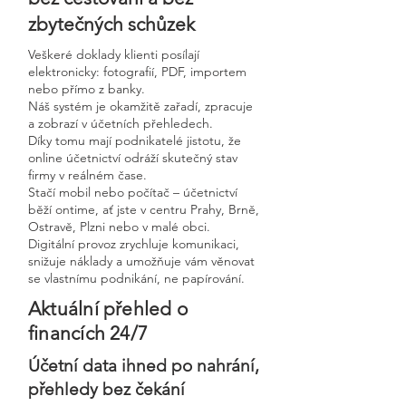
zbytečných schůzek
Veškeré doklady klienti posílají
elektronicky: fotografií, PDF, importem
nebo přímo z banky.
Náš systém je okamžitě zařadí, zpracuje
a zobrazí v účetních přehledech.
Díky tomu mají podnikatelé jistotu, že
online účetnictví odráží skutečný stav
firmy v reálném čase.
Stačí mobil nebo počítač – účetnictví
běží ontime, ať jste v centru Prahy, Brně,
Ostravě, Plzni nebo v malé obci.
Digitální provoz zrychluje komunikaci,
snižuje náklady a umožňuje vám věnovat
se vlastnímu podnikání, ne papírování.
Aktuální přehled o
financích 24/7
Účetní data ihned po nahrání,
přehledy bez čekání