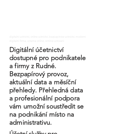
digitalni uctnictvi, online uctnictvi, bezpapirove uctnictvi, moderni
digitalni firma, uctarna online, ontime uctovani
Digitální účetnictví
dostupné pro podnikatele
a firmy z Rudné.
Bezpapírový provoz,
aktuální data a měsíční
přehledy. Přehledná data
a profesionální podpora
vám umožní soustředit se
na podnikání místo na
administrativu.
Účetní služby pro