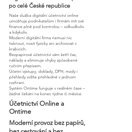
po celé České republice
Naše služba digitální účetnictví online
umožňuje podnikatelům i firmám mít své
finance plně pod kontrolou – odkudkoliv
a kdykoliv.
Moderní digitální firma nemusí nic
tisknout, nosit fyzicky ani archivovat v
krabicích.
Bezpapirové účetnictví vám šetří čas,
náklady a eliminuje chyby způsobené
ručním přepisem.
Účetní výstupy, doklady, DPH, mzdy i
přehledy vidíte přehledně v jednom
rozhraní.
Systém Ontime funguje v reálném čase –
žádné čekání na konec týdne či měsíce.
Účetnictví Online a
Ontime
Moderní provoz bez papírů,
bez cestování a bez