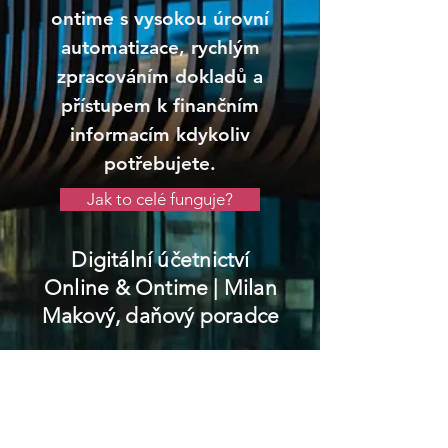
ontime s vysokou úrovní
automatizace, rychlým
zpracováním dokladů a
přístupem k finančním
informacím kdykoliv
potřebujete.
Jak to celé funguje?
Digitální účetnictví
Online & Ontime
| Milan
Makový, daňový poradce
Rudná