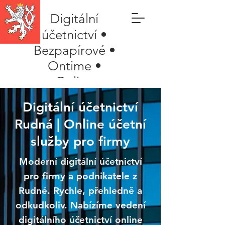
Digitální
účetnictví •
Bezpapírové •
Ontime •
Online
Digitální účetnictví
Rudná | Online účetní
služby pro firmy
Moderní digitální účetnictví
pro firmy a podnikatele z
Rudné. Rychle, přehledně a
odkudkoliv. Nabízíme vedení
digitálního účetnictví online