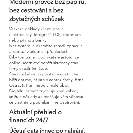
Moderní provoz bez papírů,
bez cestování a bez
zbytečných schůzek
Veškeré doklady klienti posílají
elektronicky: fotografií, PDF, importem
nebo přímo z banky.
Náš systém je okamžitě zařadí, zpracuje
a zobrazí v účetních přehledech.
Díky tomu mají podnikatelé jistotu, že
online účetnictví odráží skutečný stav
firmy v reálném čase.
Stačí mobil nebo počítač – účetnictví
běží ontime, ať jste v centru Prahy, Brně,
Ostravě, Plzni nebo v malé obci.
Digitální provoz zrychluje komunikaci,
snižuje náklady a umožňuje vám věnovat
se vlastnímu podnikání, ne papírování.
Aktuální přehled o
financích 24/7
Účetní data ihned po nahrání,