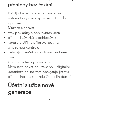
přehledy bez čekání
Každý doklad, který nahrajete, se
automaticky zpracuje a promítne do
systému.
Můžete sledovat:
stav pokladny a bankovních účtů,
přehled závazků a pohledávek,
kontrolu DPH a připravenost na
případnou kontrolu,
celkový finanční obraz firmy v reálném
čase.
Účetnictví tak žije každý den.
Nemusíte čekat na uzávěrky – digitální
účetnictví online vám poskytuje jistotu,
přehlednost a kontrolu 24 hodin denně.
Účetní služba nové
generace
Bezpečnost, rychlost a
osobní přístup v moderní