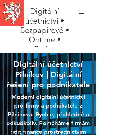
Digitální
účetnictví •
Bezpapírové •
Ontime •
Online
Digitální účetnictví
Pilníkov | Digitální
řešení pro podnikatele
Moderní digitální účetnictví
pro firmy a podnikatele z
Pilníkova. Rychle, přehledně a
odkudkoliv. Pomáháme firmám
řídit finance prostřednictvím