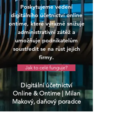
Poskytujeme vedení
digitálního účetnictví online
ontime, které výrazně snižuje
administrativní zátěž a
umožňuje podnikatelům
soustředit se na růst jejich
firmy.
Jak to celé funguje?
Digitální účetnictví
Online & Ontime
| Milan
Makový, daňový poradce
Rtyně v Podkrkonoší