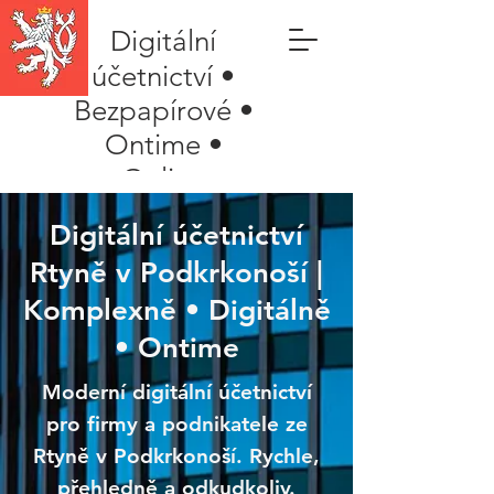
Digitální
účetnictví •
Bezpapírové •
Ontime •
Online
Digitální účetnictví
Rtyně v Podkrkonoší |
Komplexně • Digitálně
• Ontime
Moderní digitální účetnictví
pro firmy a podnikatele ze
Rtyně v Podkrkonoší. Rychle,
přehledně a odkudkoliv.