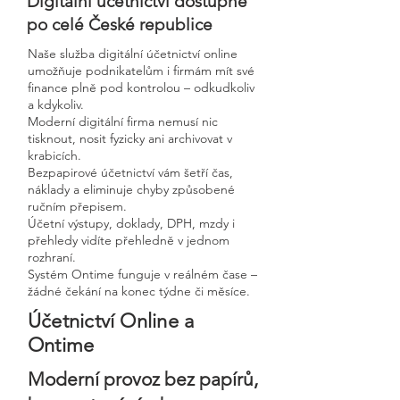
Digitální účetnictví dostupné
po celé České republice
Naše služba digitální účetnictví online
umožňuje podnikatelům i firmám mít své
finance plně pod kontrolou – odkudkoliv
a kdykoliv.
Moderní digitální firma nemusí nic
tisknout, nosit fyzicky ani archivovat v
krabicích.
Bezpapirové účetnictví vám šetří čas,
náklady a eliminuje chyby způsobené
ručním přepisem.
Účetní výstupy, doklady, DPH, mzdy i
přehledy vidíte přehledně v jednom
rozhraní.
Systém Ontime funguje v reálném čase –
žádné čekání na konec týdne či měsíce.
Účetnictví Online a
Ontime
Moderní provoz bez papírů,