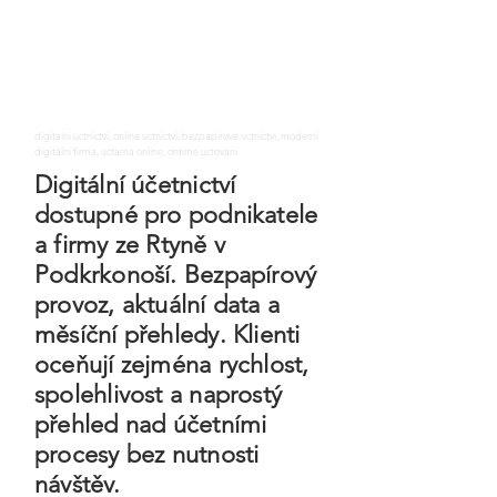
digitalni uctnictvi, online uctnictvi, bezpapirove uctnictvi, moderni
digitalni firma, uctarna online, ontime uctovani
Digitální účetnictví
dostupné pro podnikatele
a firmy ze Rtyně v
Podkrkonoší. Bezpapírový
provoz, aktuální data a
měsíční přehledy. Klienti
oceňují zejména rychlost,
spolehlivost a naprostý
přehled nad účetními
procesy bez nutnosti
návštěv.