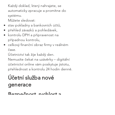
Každý doklad, který nahrajete, se
automaticky zpracuje a promítne do
systému.
Můžete sledovat:
stav pokladny a bankovních účtů,
přehled závazků a pohledávek,
kontrolu DPH a připravenost na
případnou kontrolu,
celkový finanční obraz firmy v reálném
čase.
Účetnictví tak žije každý den.
Nemusíte čekat na uzávěrky – digitální
účetnictví online vám poskytuje jistotu,
přehlednost a kontrolu 24 hodin denně.
Účetní služba nové
generace
Bezpečnost, rychlost a
osobní přístup v moderní
digitální firmě