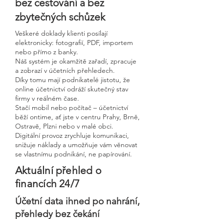
bez cestování a bez
zbytečných schůzek
Veškeré doklady klienti posílají
elektronicky: fotografií, PDF, importem
nebo přímo z banky.
Náš systém je okamžitě zařadí, zpracuje
a zobrazí v účetních přehledech.
Díky tomu mají podnikatelé jistotu, že
online účetnictví odráží skutečný stav
firmy v reálném čase.
Stačí mobil nebo počítač – účetnictví
běží ontime, ať jste v centru Prahy, Brně,
Ostravě, Plzni nebo v malé obci.
Digitální provoz zrychluje komunikaci,
snižuje náklady a umožňuje vám věnovat
se vlastnímu podnikání, ne papírování.
Aktuální přehled o
financích 24/7
Účetní data ihned po nahrání,
přehledy bez čekání