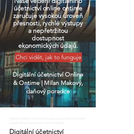
Naše vedení digitálního
účetnictví online ontime
zaručuje vysokou úroveň
přesnosti, rychlé výstupy
a nepřetržitou
dostupnost
ekonomických údajů.
Chci vidět, jak to funguje
Digitální účetnictví Online
& Ontime
| Milan Makový,
daňový poradce
digitalni uctnictvi, online uctnictvi, bezpapirove uctnictvi, moderni
digitalni firma, uctarna online, ontime uctovani
Digitální účetnictví