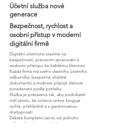
Účetní služba nové
generace
Bezpečnost, rychlost a
osobní přístup v moderní
digitální firmě
Digitální účetnictví stavíme na
bezpečnosti, precizním zpracování a
osobním přístupu ke každému klientovi.
Každá firma má svého vlastního účetního
odborníka, bezpečné úložiště
dokumentů a možnost připojit daňové
poradenství podle potřeby.
Služba je postavená tak, aby podnikatel
měl jistotu, že uctarna online funguje
rychle, přehledně a s garantovanou
dostupností.
Získáte kompletní servis od jednoho
odborníka – bez papírů, bez starostí a
vždy ontime.