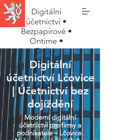
Digitální
účetnictví •
Bezpapírové •
Ontime •
Online
Digitální
účetnictví Lčovice
| Účetnictví bez
dojíždění
Moderní digitální
účetnictví pro firmy a
podnikatele – Lčovice.