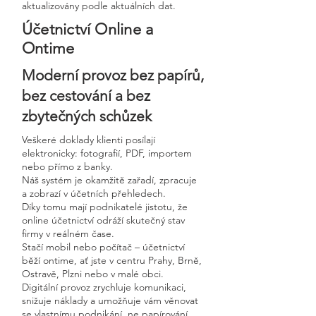
aktualizovány podle aktuálních dat.
Účetnictví Online a
Ontime
Moderní provoz bez papírů,
bez cestování a bez
zbytečných schůzek
Veškeré doklady klienti posílají
elektronicky: fotografií, PDF, importem
nebo přímo z banky.
Náš systém je okamžitě zařadí, zpracuje
a zobrazí v účetních přehledech.
Díky tomu mají podnikatelé jistotu, že
online účetnictví odráží skutečný stav
firmy v reálném čase.
Stačí mobil nebo počítač – účetnictví
běží ontime, ať jste v centru Prahy, Brně,
Ostravě, Plzni nebo v malé obci.
Digitální provoz zrychluje komunikaci,
snižuje náklady a umožňuje vám věnovat
se vlastnímu podnikání, ne papírování.