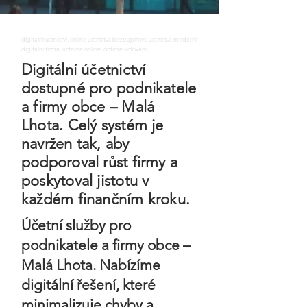
digitalni uctnictvi, online uctnictvi, bezpapirove uctnictvi, moderni
digitalni firma, uctarna online, ontime uctovani
Digitální účetnictví
dostupné pro podnikatele
a firmy obce – Malá
Lhota. Celý systém je
navržen tak, aby
podporoval růst firmy a
poskytoval jistotu v
každém finančním kroku.
Účetní služby pro
podnikatele a firmy obce –
Malá Lhota. Nabízíme
digitální řešení, které
minimalizuje chyby a