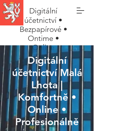
Digitální
účetnictví •
Bezpapírové •
Ontime •
Online
Digitální
účetnictví Malá
Lhota |
Komfortně •
Online •
Profesionálně