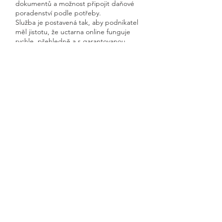
dokumentů a možnost připojit daňové
poradenství podle potřeby.
Služba je postavená tak, aby podnikatel
měl jistotu, že uctarna online funguje
rychle, přehledně a s garantovanou
dostupností.
Získáte kompletní servis od jednoho
odborníka – bez papírů, bez starostí a
vždy ontime.
Malá Lhota
Previous
Next
🧭 Podívejte se do naší sekce 👉
Aktuality,
kde průběžně zveřejňujeme