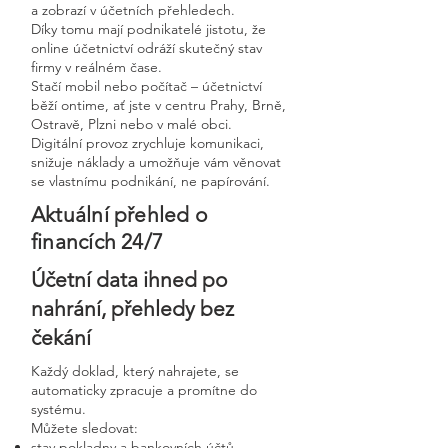
a zobrazí v účetních přehledech.
Díky tomu mají podnikatelé jistotu, že
online účetnictví odráží skutečný stav
firmy v reálném čase.
Stačí mobil nebo počítač – účetnictví
běží ontime, ať jste v centru Prahy, Brně,
Ostravě, Plzni nebo v malé obci.
Digitální provoz zrychluje komunikaci,
snižuje náklady a umožňuje vám věnovat
se vlastnímu podnikání, ne papírování.
Aktuální přehled o
financích 24/7
Účetní data ihned po
nahrání, přehledy bez
čekání
Každý doklad, který nahrajete, se
automaticky zpracuje a promítne do
systému.
Můžete sledovat:
stav pokladny a bankovních účtů,