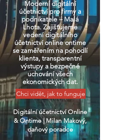
Moderní digitální
účetnictví pro firmy a
podnikatele – Malá
Lhota. Zajišťujeme
vedení digitálního
účetnictví online ontime
se zaměřením na pohodlí
klienta, transparentní
výstupy a bezpečné
uchování všech
ekonomických dat.
Chci vidět, jak to funguje
Digitální účetnictví Online
& Ontime
| Milan Makový,
daňový poradce