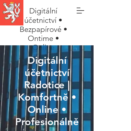
Digitální
účetnictví •
Bezpapírové •
Ontime •
Online
Digitální
účetnictví
Radotice |
Komfortně •
Online •
Profesionálně