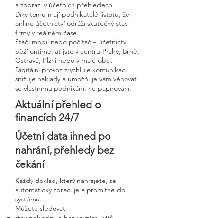
a zobrazí v účetních přehledech.
Díky tomu mají podnikatelé jistotu, že
online účetnictví odráží skutečný stav
firmy v reálném čase.
Stačí mobil nebo počítač – účetnictví
běží ontime, ať jste v centru Prahy, Brně,
Ostravě, Plzni nebo v malé obci.
Digitální provoz zrychluje komunikaci,
snižuje náklady a umožňuje vám věnovat
se vlastnímu podnikání, ne papírování.
Aktuální přehled o
financích 24/7
Účetní data ihned po
nahrání, přehledy bez
čekání
Každý doklad, který nahrajete, se
automaticky zpracuje a promítne do
systému.
Můžete sledovat:
stav pokladny a bankovních účtů,