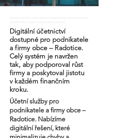
digitalni uctnictvi, online uctnictvi, bezpapirove uctnictvi, moderni
digitalni firma, uctarna online, ontime uctovani
Digitální účetnictví
dostupné pro podnikatele
a firmy obce – Radotice.
Celý systém je navržen
tak, aby podporoval růst
firmy a poskytoval jistotu
v každém finančním
kroku.
Účetní služby pro
podnikatele a firmy obce –
Radotice. Nabízíme
digitální řešení, které
minimalizuje chyby a