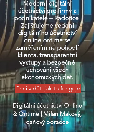
Moderní digitální
účetnictví pro firmy a
podnikatele – Radotice.
Zajišťujeme vedení
digitálního účetnictví
online ontime se
zaměřením na pohodlí
klienta, transparentní
výstupy a bezpečné
uchování všech
ekonomických dat.
Chci vidět, jak to funguje
Digitální účetnictví Online
& Ontime
| Milan Makový,
daňový poradce