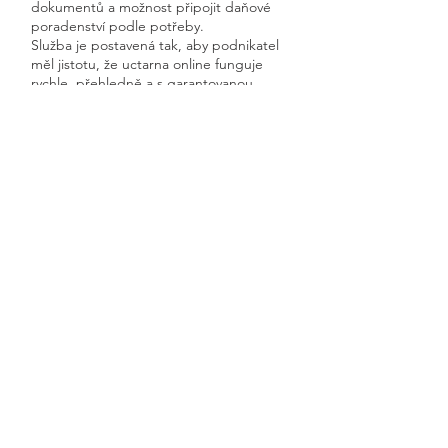
dokumentů a možnost připojit daňové
poradenství podle potřeby.
Služba je postavená tak, aby podnikatel
měl jistotu, že uctarna online funguje
rychle, přehledně a s garantovanou
dostupností.
Získáte kompletní servis od jednoho
odborníka – bez papírů, bez starostí a
vždy ontime.
Radotice
Previous
Next
🧭 Podívejte se do naší sekce 👉
Aktuality,
kde průběžně zveřejňujeme