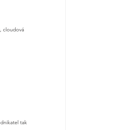
w, cloudová 
nikatel tak 