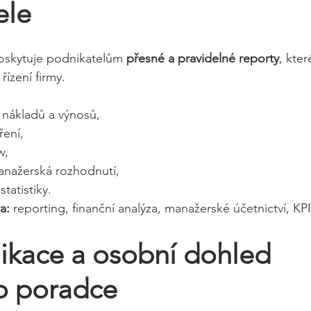
ele
 poskytuje podnikatelům 
přesné a pravidelné reporty
, kter
řízení firmy.
 nákladů a výnosů,
ení,
w,
nažerská rozhodnutí,
statistiky.
a:
 reporting, finanční analýza, manažerské účetnictví, KPI
ikace a osobní dohled 
o poradce