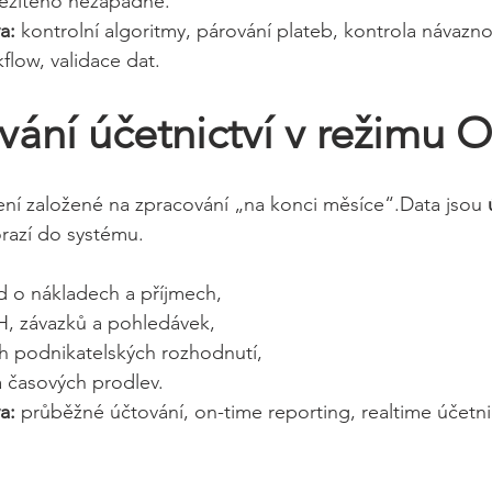
ůležitého nezapadne.
a:
 kontrolní algoritmy, párování plateb, kontrola návaznos
low, validace dat.
vání účetnictví v režimu 
 není založené na zpracování „na konci měsíce“.Data jsou 
orazí do systému.
d o nákladech a příjmech,
PH, závazků a pohledávek,
h podnikatelských rozhodnutí,
a časových prodlev.
a:
 průběžné účtování, on-time reporting, realtime účetnic