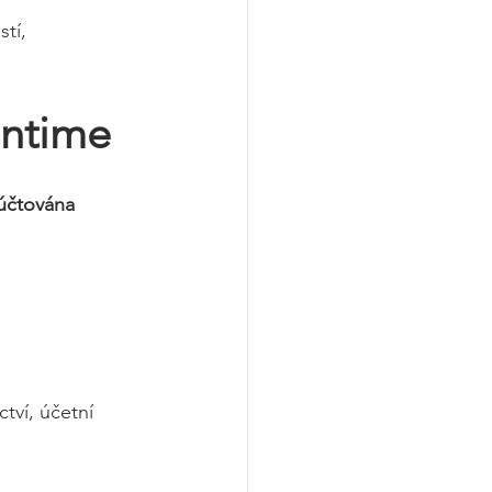
tí, 
Ontime
účtována 
tví, účetní 