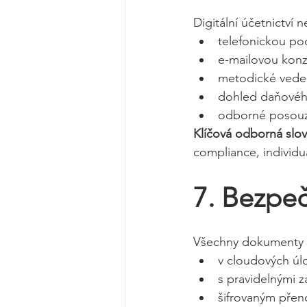
Digitální účetnictví 
telefonickou po
e-mailovou konzu
metodické vede
dohled daňovéh
odborné posouze
Klíčová odborná slov
compliance, individu
7. Bezpeč
Všechny dokumenty a
v cloudových úlo
s pravidelnými z
šifrovaným přen