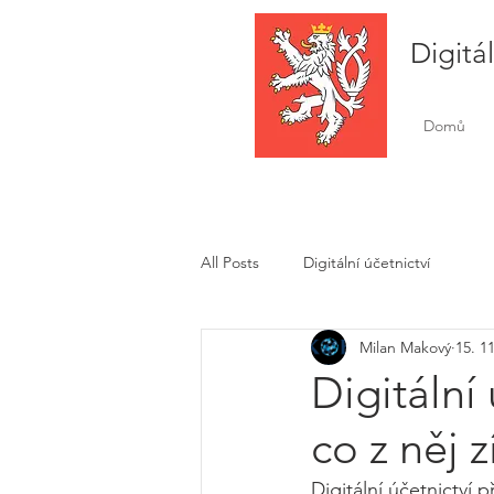
Digitá
Domů
All Posts
Digitální účetnictví
Milan Makový
15. 1
Digitální 
co z něj z
Digitální účetnictví 