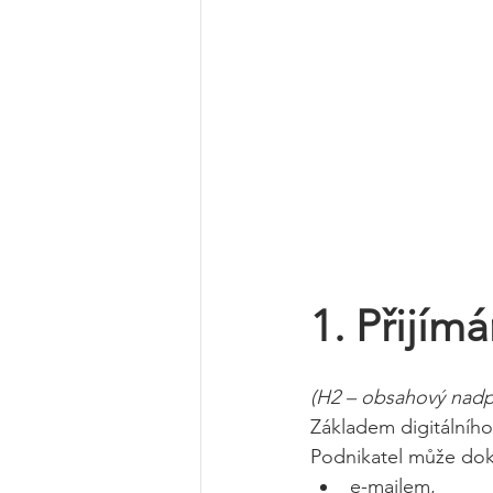
1. Přijím
(H2 – obsahový nadp
Základem digitálního 
Podnikatel může dokl
e-mailem,