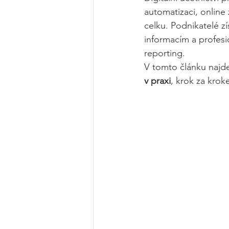
automatizaci, onlin
celku. Podnikatelé zí
informacím a profes
reporting.
V tomto článku najdet
v praxi
, krok za krok