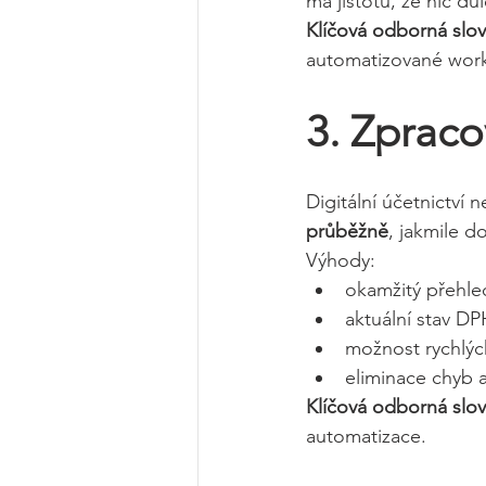
má jistotu, že nic d
Klíčová odborná slov
automatizované workf
3. Zpraco
Digitální účetnictví
průběžně
, jakmile d
Výhody:
okamžitý přehle
aktuální stav D
možnost rychlýc
eliminace chyb 
Klíčová odborná slov
automatizace.