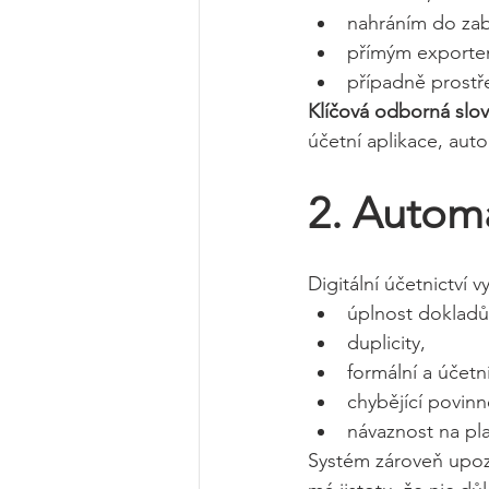
nahráním do za
přímým exportem
případně prostř
Klíčová odborná slov
účetní aplikace, aut
2. Automa
Digitální účetnictví v
úplnost dokladů
duplicity,
formální a účetní
chybějící povinn
návaznost na pla
Systém zároveň upoz