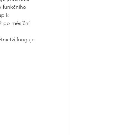
o funkčního 
up k 
ž po měsíční 
tnictví funguje 