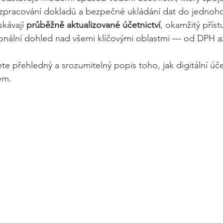
e zpracování dokladů a bezpečné ukládání dat do jednoh
skávají 
průběžně aktualizované účetnictví
, okamžitý příst
ionální dohled nad všemi klíčovými oblastmi — od DPH a
e přehledný a srozumitelný popis toho, jak digitální úče
em.