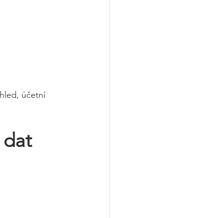
led, účetní 
 dat