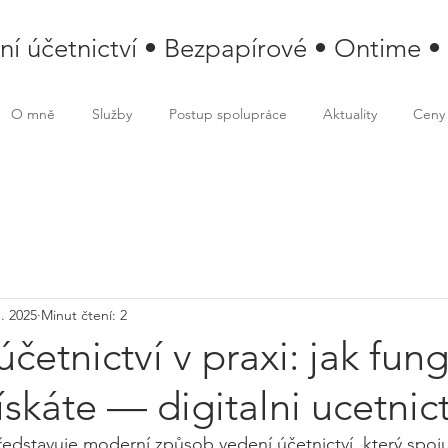
lní účetnictví • Bezpapírové • Ontime •
O mně
Služby
Postup spolupráce
Aktuality
Ceny
1. 2025
Minut čtení: 2
účetnictví v praxi: jak fun
ískáte — digitalni ucetnict
představuje moderní způsob vedení účetnictví, který spoju