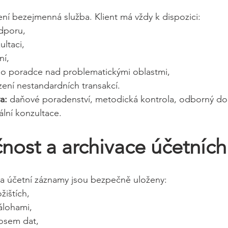
není bezejmenná služba. Klient má vždy k dispozici:
dporu,
ltaci,
ní,
o poradce nad problematickými oblastmi,
ní nestandardních transakcí.
a:
 daňové poradenství, metodická kontrola, odborný doh
ální konzultace.
nost a archivace účetních
 účetní záznamy jsou bezpečně uloženy:
žištích,
álohami,
osem dat,