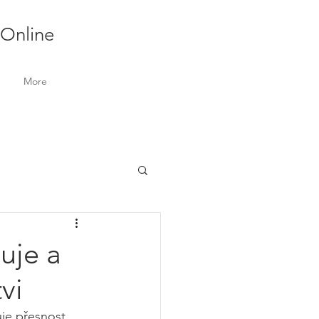
 Online
More
guje a
vi
je přesnost, 