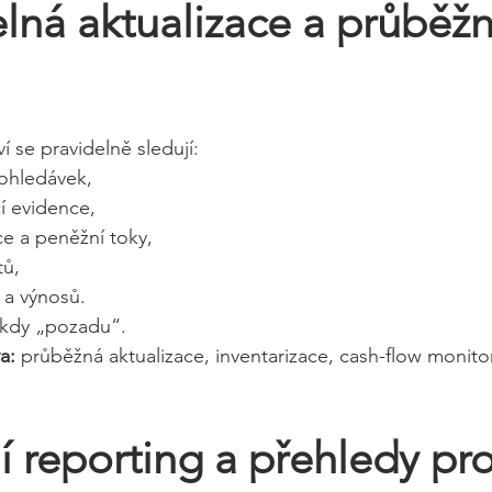
elná aktualizace a průběžn
í se pravidelně sledují:
pohledávek,
í evidence,
e a peněžní toky,
tů,
 a výnosů.
nikdy „pozadu“.
a:
 průběžná aktualizace, inventarizace, cash-flow monitor
í reporting a přehledy pro