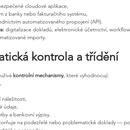
bezpečené cloudové aplikace,
 z banky nebo fakturačního systému,
ednictvím automatizovaného propojení (API).
a:
 digitalizace dokladů, elektronické účetnictví, workflo
omatizované importy.
tická kontrola a třídění
yužívá 
kontrolní mechanismy
, které vyhodnocují:
,
 náležitosti,
é údaje,
tby a bankovní výpisy.
orňuje na podezřelé nebo problematické doklady — pod