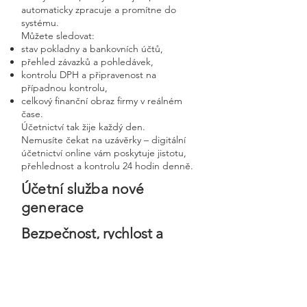
automaticky zpracuje a promítne do
systému.
Můžete sledovat:
stav pokladny a bankovních účtů,
přehled závazků a pohledávek,
kontrolu DPH a připravenost na
případnou kontrolu,
celkový finanční obraz firmy v reálném
čase.
Účetnictví tak žije každý den.
Nemusíte čekat na uzávěrky – digitální
účetnictví online vám poskytuje jistotu,
přehlednost a kontrolu 24 hodin denně.
Účetní služba nové
generace
Bezpečnost, rychlost a
osobní přístup v moderní
digitální firmě
Digitální účetnictví stavíme na