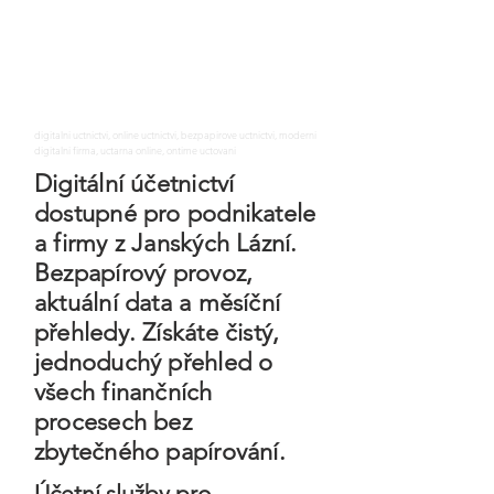
digitalni uctnictvi, online uctnictvi, bezpapirove uctnictvi, moderni
digitalni firma, uctarna online, ontime uctovani
Digitální účetnictví
dostupné pro podnikatele
a firmy z Janských Lázní.
Bezpapírový provoz,
aktuální data a měsíční
přehledy. Získáte čistý,
jednoduchý přehled o
všech finančních
procesech bez
zbytečného papírování.
Účetní služby pro