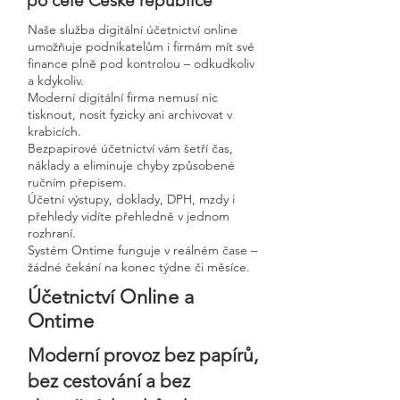
po celé České republice
Naše služba digitální účetnictví online
umožňuje podnikatelům i firmám mít své
finance plně pod kontrolou – odkudkoliv
a kdykoliv.
Moderní digitální firma nemusí nic
tisknout, nosit fyzicky ani archivovat v
krabicích.
Bezpapirové účetnictví vám šetří čas,
náklady a eliminuje chyby způsobené
ručním přepisem.
Účetní výstupy, doklady, DPH, mzdy i
přehledy vidíte přehledně v jednom
rozhraní.
Systém Ontime funguje v reálném čase –
žádné čekání na konec týdne či měsíce.
Účetnictví Online a
Ontime
Moderní provoz bez papírů,
bez cestování a bez