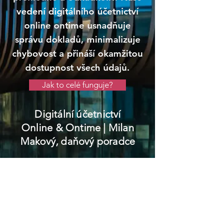
vedení digitálního účetnictví
online ontime usnadňuje
správu dokladů, minimalizuje
chybovost a přináší okamžitou
dostupnost všech údajů.
Jak to celé funguje?
Digitální účetnictví
Online & Ontime
| Milan
Makový, daňový poradce
Janské Lázně