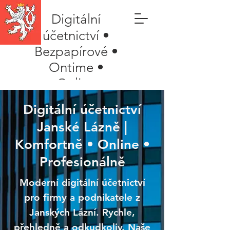
Digitální
účetnictví •
Bezpapírové •
Ontime •
Online
Digitální účetnictví
Janské Lázně |
Komfortně • Online •
Profesionálně
Moderní digitální účetnictví
pro firmy a podnikatele z
Janských Lázní. Rychle,
přehledně a odkudkoliv. Naše