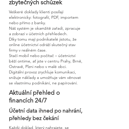
zbytečných schůzek
Veškeré doklady klienti posílají
elektronicky: fotografií, PDF, importem
nebo přímo z banky.
Náš systém je okamžitě zařadí, zpracuje
a zobrazí v účetních přehledech.
Díky tomu mají podnikatelé jistotu, že
online účetnictví odráží skutečný stav
firmy v reálném čase.
Stačí mobil nebo počítač – účetnictví
běží ontime, ať jste v centru Prahy, Brně,
Ostravě, Plzni nebo v malé obci.
Digitální provoz zrychluje komunikaci,
snižuje náklady a umožňuje vám věnovat
se vlastnímu podnikání, ne papírování.
Aktuální přehled o
financích 24/7
Účetní data ihned po nahrání,
přehledy bez čekání
Každý doklad, který nahrajete, se