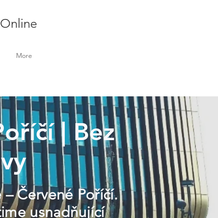
 Online
More
oříčí | Bez
ivy
e – Červené Poříčí.
time usnadňující