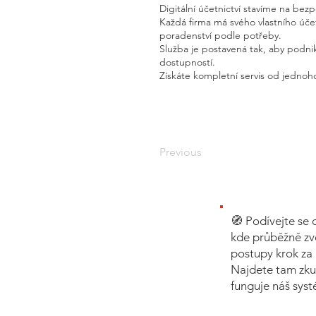
Digitální účetnictví stavíme na bez
Každá firma má svého vlastního úč
poradenství podle potřeby.
Služba je postavená tak, aby podnik
dostupností.
Získáte kompletní servis od jednoho
Previous
🧭 Podívejte se 
kde průběžně zv
postupy krok za 
Najdete tam zku
funguje náš sys