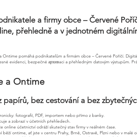
odnikatele a firmy obce – Červené Poří
ine, přehledně a v jednotném digitáln
e a Ontime pomáhá podnikatelům a firmám obce – Červené Poříčí. Digitá
ky přesné evidenci, bezpečné архивaci a přehledným datovým výstupům. Pr
ne a Ontime
 papírů, bez cestování a bez zbytečný
ktronicky: fotografií, PDF, importem nebo přímo z banky.
cuje a zobrazí v účetních přehledech.
že online účetnictví odráží skutečný stav firmy v reálném čase.
í běží ontime, ať jste v centru Prahy, Brně, Ostravě, Plzni nebo v malé o