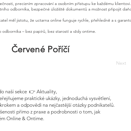
pečnosti, precizním zpracování a osobním přístupu ke každému klientovi.
etního odborníka, bezpečné úložiště dokumentů a možnost připojit daň
atel měl jistotu, že uctarna online funguje rychle, přehledně a s garan
 odborníka – bez papírů, bez starostí a vždy ontime.
Červené Poříčí
Next
do naší sekce 👉 Aktuality,
eřejňujeme praktické ukázky, jednoduchá vysvětlení,
krokem a odpovědi na nejčastější otázky podnikatelů.
šenosti přímo z praxe a podrobnosti o tom, jak
tém Online & Ontime.