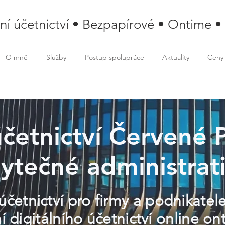
lní účetnictví • Bezpapírové • Ontime •
O mně
Služby
Postup spolupráce
Aktuality
Ceny
účetnictví Červené P
ytečné administrat
účetnictví pro firmy a podnikatel
 digitálního účetnictví online on