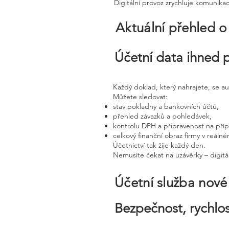
Digitální provoz zrychluje komunika
Aktuální přehled o
Účetní data ihned 
Každý doklad, který nahrajete, se a
Můžete sledovat:
stav pokladny a bankovních účtů,
přehled závazků a pohledávek,
kontrolu DPH a připravenost na pří
celkový finanční obraz firmy v reáln
Účetnictví tak žije každý den.
Nemusíte čekat na uzávěrky – digitál
Účetní služba nov
Bezpečnost, rychlos