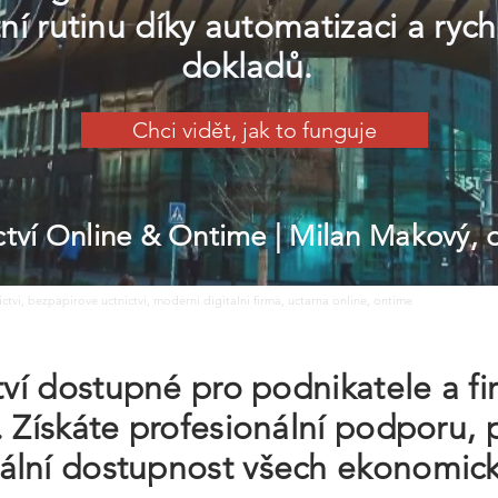
í rutinu díky automatizaci a ryc
dokladů.
Chci vidět, jak to funguje
ictví Online & Ontime
| Milan Makový,
nictvi, bezpapirove uctnictvi, moderni digitalni firma, uctarna online, ontime
ctví dostupné pro podnikatele a f
. Získáte profesionální podporu,
ální dostupnost všech ekonomic