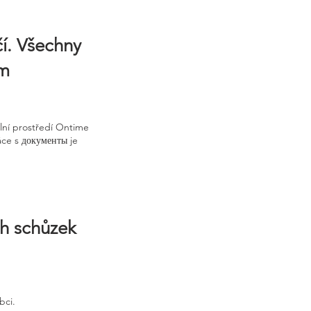
čí. Všechny
ím
lní prostředí Ontime
áce s документы je
ch schůzek
bci.