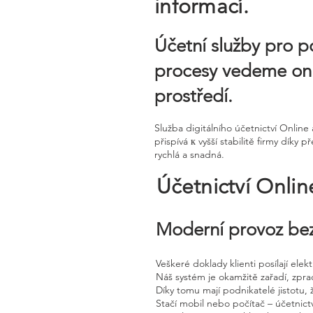
informací.
Účetní služby pro p
procesy vedeme onl
prostředí.
Služba digitálního účetnictví Onlin
přispívá к vyšší stabilitě firmy dí
rychlá a snadná.
Účetnictví Onli
Moderní provoz bez
Veškeré doklady klienti posílají ele
Náš systém je okamžitě zařadí, zpra
Díky tomu mají podnikatelé jistotu, 
Stačí mobil nebo počítač – účetnictv