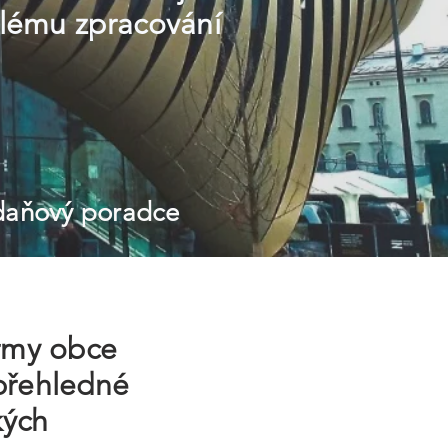
hlému zpracování
 daňový poradce
irmy obce
 přehledné
kých