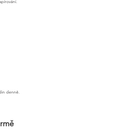
apírování.
odin denně.
irmě