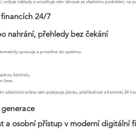
ci, snižuje náklady a umožňuje vám věnovat se vlastnímu podnikání, ne p
 financích 24/7
po nahrání, přehledy bez čekání
utomaticky zpracuje a promítne do systému.
padnou kontrolu,
ém čase.
ní účetnictví online vám poskytuje jistotu, přehlednost a kontrolu 24 h
é generace
t a osobní přístup v moderní digitální f