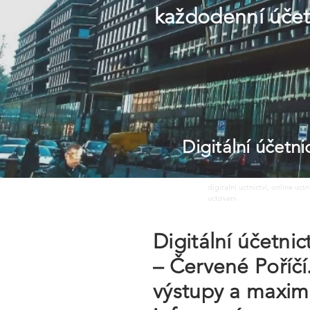
každodenní účetn
Digitální účetn
digitalni uctnictvi, online uct
uctovani
Digitální účetni
– Červené Poříčí
výstupy a maxim