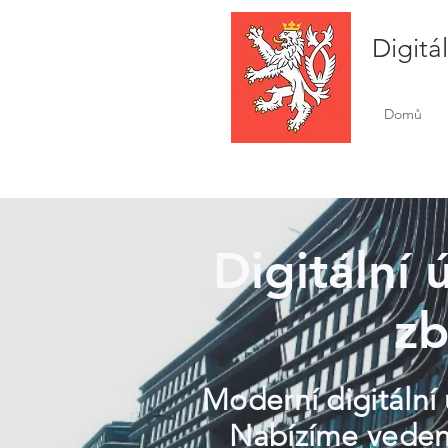
Digitá
Domů
Digitální 
zb
Moderní digitální 
Nabízíme vedení