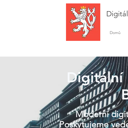
Digitá
Domů
Digitální
Moderní digit
Poskytujeme veden