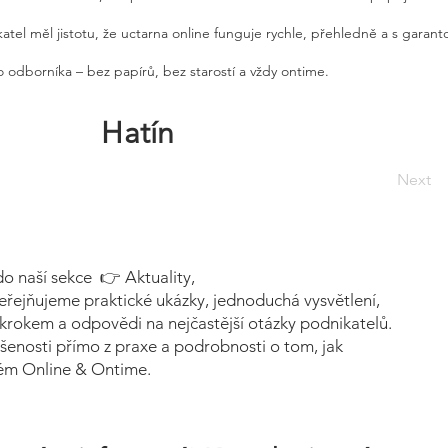
atel měl jistotu, že uctarna online funguje rychle, přehledně a s garan
 odborníka – bez papírů, bez starostí a vždy ontime.
Hatín
Next
do naší sekce 👉 Aktuality,
eřejňujeme praktické ukázky, jednoduchá vysvětlení,
krokem a odpovědi na nejčastější otázky podnikatelů.
šenosti přímo z praxe a podrobnosti o tom, jak
tém Online & Ontime.