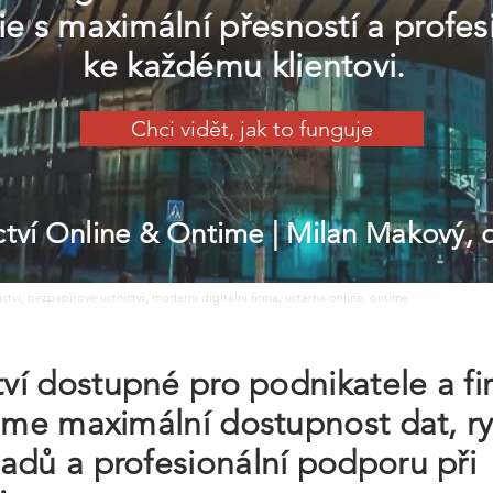
e s maximální přesností a profe
ke každému klientovi.
Chci vidět, jak to funguje
ictví Online & Ontime
| Milan Makový,
nictvi, bezpapirove uctnictvi, moderni digitalni firma, uctarna online, ontime
ctví dostupné pro podnikatele a f
jeme maximální dostupnost dat, r
adů a profesionální podporu při