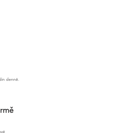
odin denně.
irmě
ové