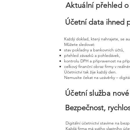
Aktuální přehled o
Účetní data ihned 
Každý doklad, který nahrajete, se a
Můžete sledovat:
stav pokladny a bankovních účtů,
přehled závazků a pohledávek,
kontrolu DPH a připravenost na pří
celkový finanční obraz firmy v reáln
Účetnictví tak žije každý den.
Nemusíte čekat na uzávěrky – digitál
Účetní služba nov
Bezpečnost, rychlos
Digitální účetnictví stavíme na bez
Každá firma má svého vlastního úč