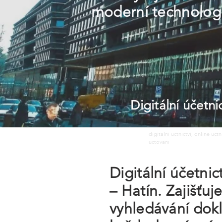
moderní technologi
Digitální účetn
digitalni uctnictvi, online uct
uctovani
Digitální účetni
– Hatín. Zajišťu
vyhledávání dokl