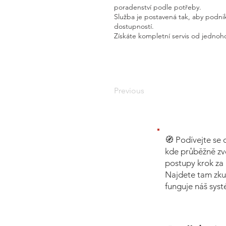
poradenství podle potřeby.
Služba je postavená tak, aby podnik
dostupností.
Získáte kompletní servis od jednoho
Previous
🧭 Podívejte se 
kde průběžně zv
postupy krok za 
Najdete tam zku
funguje náš sys