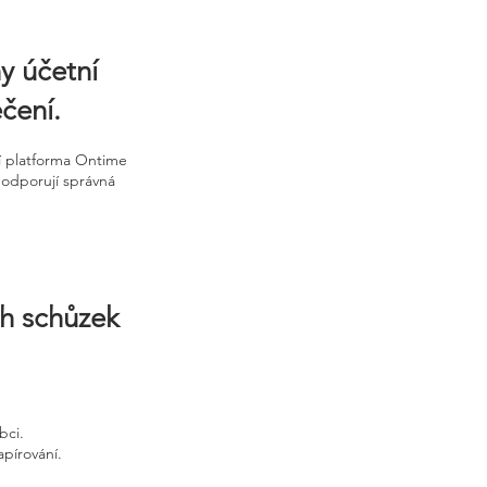
y účetní
čení.
í platforma Ontime
podporují správná
ch schůzek
bci.
apírování.