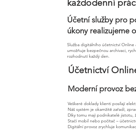
každodenní práci
Účetní služby pro p
úkony realizujeme o
Služba digitálního účetnictví Onli
umožňuje bezpečnou archivaci, rychl
rozhodnutí každý den.
Účetnictví Onli
Moderní provoz bez
Veškeré doklady klienti posílají ele
Náš systém je okamžitě zařadí, zpra
Díky tomu mají podnikatelé jistotu, 
Stačí mobil nebo počítač – účetnictv
Digitální provoz zrychluje komunika