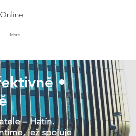
 Online
More
fektivně •
ě
atele – Hatín.
ntime, jež spojuje