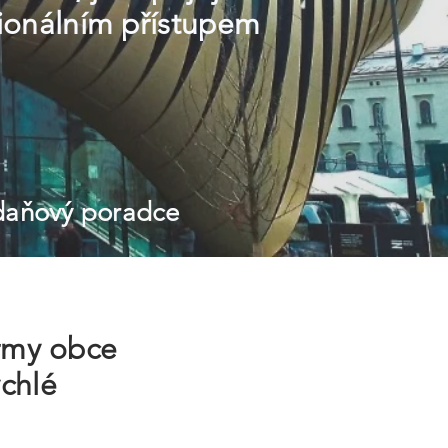
sionálním přístupem
 daňový poradce
irmy obce
ychlé