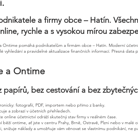
.
odnikatele a firmy obce – Hatín. Všechn
nline, rychle a s vysokou mírou zabezpe
ne a Ontime pomáhá podnikatelům a firmám obce – Hatín. Moderní účetn
é vyhledání a pravidelné aktualizace finančních informací. Přesná data 
ne a Ontime
 papírů, bez cestování a bez zbytečný
ktronicky: fotografií, PDF, importem nebo přímo z banky.
cuje a zobrazí v účetních přehledech.
že online účetnictví odráží skutečný stav firmy v reálném čase.
í běží ontime, ať jste v centru Prahy, Brně, Ostravě, Plzni nebo v malé o
ci, snižuje náklady a umožňuje vám věnovat se vlastnímu podnikání, ne p