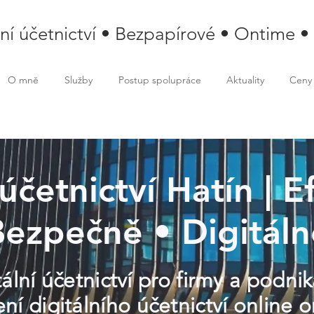
lní účetnictví • Bezpapírové • Ontime •
O mně
Služby
Postup spolupráce
Aktuality
Ceny
 účetnictví Hatín | E
Bezpečně • Digitáln
ální účetnictví pro firmy a podnik
í digitálního účetnictví online o