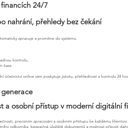
 financích 24/7
po nahrání, přehledy bez čekání
utomaticky zpracuje a promítne do systému.
padnou kontrolu,
ém čase.
ní účetnictví online vám poskytuje jistotu, přehlednost a kontrolu 24 h
é generace
t a osobní přístup v moderní digitální f
pečnosti, precizním zpracování a osobním přístupu ke každému klientovi.
etního odborníka, bezpečné úložiště dokumentů a možnost připojit daň