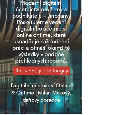
Moderní digitální
účetnictví pro firmy a
podnikatele – Jinočany.
Poskytujeme vedení
digitálního účetnictví
online ontime, které
usnadňuje každodenní
práci a přináší okamžité
výsledky v podobě
přehledných reportů.
Chci vidět, jak to funguje
Digitální účetnictví Online
& Ontime
| Milan Makový,
daňový poradce