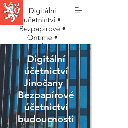
Digitální
účetnictví •
Bezpapírové •
Ontime •
Online
Digitální
účetnictví
Jinočany |
Bezpapírové
účetnictví
budoucnosti