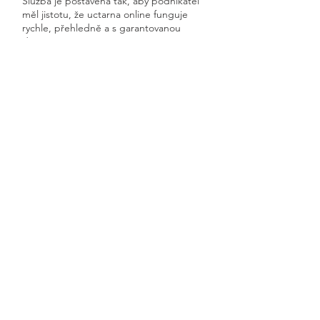
Služba je postavená tak, aby podnikatel
měl jistotu, že uctarna online funguje
rychle, přehledně a s garantovanou
dostupností.
Získáte kompletní servis od jednoho
odborníka – bez papírů, bez starostí a
vždy ontime.
Jinočany
Previous
Next
🧭 Podívejte se do naší sekce 👉
Aktuality,
kde průběžně zveřejňujeme
praktické ukázky, jednoduchá
vysvětlení, postupy krok za krokem a