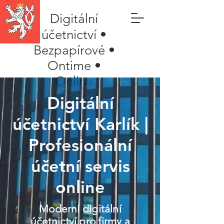
Digitální
účetnictví •
Bezpapírové •
Ontime •
Online
Digitální
účetnictví Karlík |
Profesionální
účetní servis
online
Moderní digitální
účetnictví pro firmy a