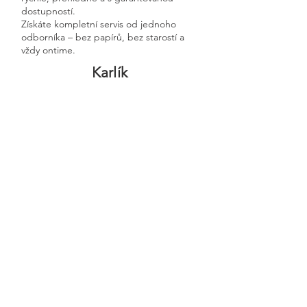
dostupností.
Získáte kompletní servis od jednoho
odborníka – bez papírů, bez starostí a
vždy ontime.
Karlík
Previous
Next
🧭 Podívejte se do naší sekce 👉
Aktuality,
kde průběžně zveřejňujeme
praktické ukázky, jednoduchá
vysvětlení, postupy krok za krokem a
odpovědi na nejčastější otázky
podnikatelů.