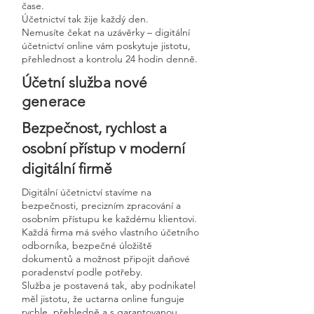
čase.
Účetnictví tak žije každý den.
Nemusíte čekat na uzávěrky – digitální
účetnictví online vám poskytuje jistotu,
přehlednost a kontrolu 24 hodin denně.
Účetní služba nové
generace
Bezpečnost, rychlost a
osobní přístup v moderní
digitální firmě
Digitální účetnictví stavíme na
bezpečnosti, precizním zpracování a
osobním přístupu ke každému klientovi.
Každá firma má svého vlastního účetního
odborníka, bezpečné úložiště
dokumentů a možnost připojit daňové
poradenství podle potřeby.
Služba je postavená tak, aby podnikatel
měl jistotu, že uctarna online funguje
rychle, přehledně a s garantovanou