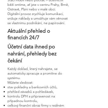
Stačí mobil nebo počítač – účetnictví
běží ontime, ať jste v centru Prahy, Brně,
Ostravě, Plzni nebo v malé obci.
Digitální provoz zrychluje komunikaci,
snižuje náklady a umožňuje vám věnovat
se vlastnímu podnikání, ne papírování.
Aktuální přehled o
financích 24/7
Účetní data ihned po
nahrání, přehledy bez
čekání
Každý doklad, který nahrajete, se
automaticky zpracuje a promítne do
systému.
Můžete sledovat:
stav pokladny a bankovních účtů,
přehled závazků a pohledávek,
kontrolu DPH a připravenost na
případnou kontrolu,
celkový finanční obraz firmy v reálném