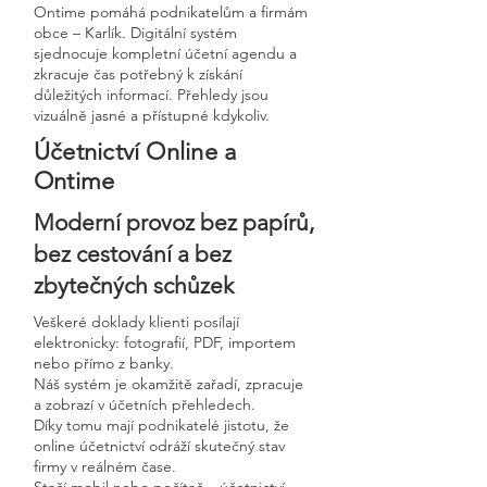
Ontime pomáhá podnikatelům a firmám
obce – Karlík. Digitální systém
sjednocuje kompletní účetní agendu a
zkracuje čas potřebný k získání
důležitých informací. Přehledy jsou
vizuálně jasné a přístupné kdykoliv.
Účetnictví Online a
Ontime
Moderní provoz bez papírů,
bez cestování a bez
zbytečných schůzek
Veškeré doklady klienti posílají
elektronicky: fotografií, PDF, importem
nebo přímo z banky.
Náš systém je okamžitě zařadí, zpracuje
a zobrazí v účetních přehledech.
Díky tomu mají podnikatelé jistotu, že
online účetnictví odráží skutečný stav
firmy v reálném čase.