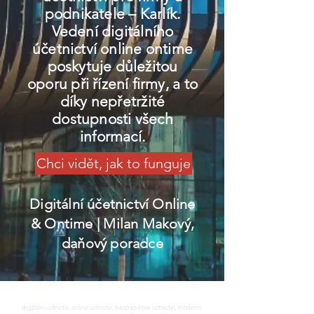
podnikatele – Karlík.
Vedení digitálního
účetnictví online ontime
poskytuje důležitou
oporu při řízení firmy, a to
díky nepřetržité
dostupnosti všech
informací.
Chci vidět, jak to funguje
Digitální účetnictví Online
& Ontime
| Milan Makový,
daňový poradce
digitalni uctnictvi, online uctnictvi, bezpapirove uctnictvi, moderni