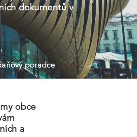
tních dokumentů v
 daňový poradce
irmy obce
 vám
ních a