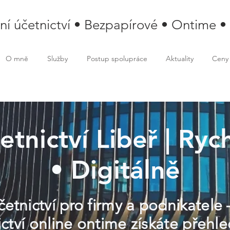
lní účetnictví • Bezpapírové • Ontime •
O mně
Služby
Postup spolupráce
Aktuality
Ceny
četnictví Libeř | Ryc
• Digitálně
četnictví pro firmy a podnikatele 
ictví online ontime získáte přehl