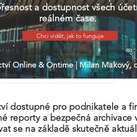
 přesnost a dostupnost všech úče
reálném čase.
Chci vidět, jak to funguje
ictví Online & Ontime
| Milan Makový,
nictvi, bezpapirove uctnictvi, moderni digitalni firma, uctarna online, ontime
ctví dostupné pro podnikatele a f
lné reporty a bezpečná archivace
at se na základě skutečně aktuál