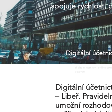
spojuje rychlost,
Digitální účetn
digitalni uctnictvi, online uct
uctovani
Digitální účetni
– Libeř. Pravide
umožní rozhodov