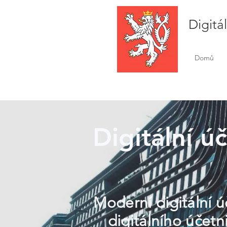
Digitá
Domů
Digitální ú
Moderní digitální ú
digitálního účetn