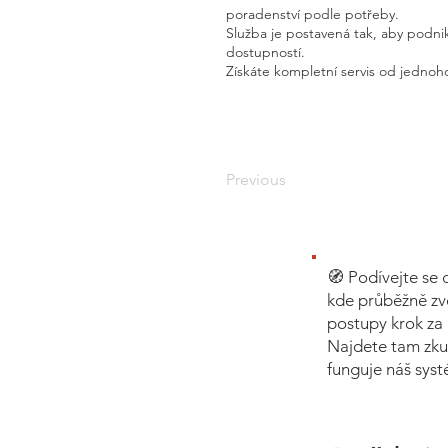
poradenství podle potřeby.
Služba je postavená tak, aby podnik
dostupností.
Získáte kompletní servis od jednoho
Previous
🧭 Podívejte se 
kde průběžně zv
postupy krok za 
Najdete tam zku
funguje náš sys