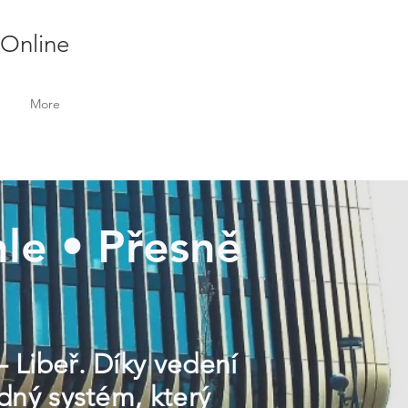
 Online
More
hle • Přesně
– Libeř. Díky vedení
edný systém, který