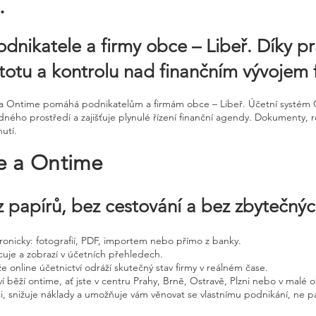
.
odnikatele a firmy obce – Libeř. Díky p
stotu a kontrolu nad finančním vývojem 
ne a Ontime pomáhá podnikatelům a firmám obce – Libeř. Účetní systém
ého prostředí a zajišťuje plynulé řízení finanční agendy. Dokumenty, re
utí.
ne a Ontime
 papírů, bez cestování a bez zbytečný
ktronicky: fotografií, PDF, importem nebo přímo z banky.
cuje a zobrazí v účetních přehledech.
že online účetnictví odráží skutečný stav firmy v reálném čase.
í běží ontime, ať jste v centru Prahy, Brně, Ostravě, Plzni nebo v malé o
ci, snižuje náklady a umožňuje vám věnovat se vlastnímu podnikání, ne p