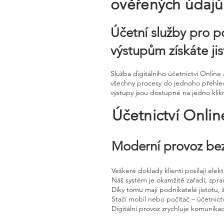
ověřených údajů
Účetní služby pro p
výstupům získáte ji
Služba digitálního účetnictví Onli
všechny procesy do jednoho přehledn
výstupy jsou dostupné na jedno klikn
Účetnictví Onli
Moderní provoz bez
Veškeré doklady klienti posílají ele
Náš systém je okamžitě zařadí, zpra
Díky tomu mají podnikatelé jistotu, 
Stačí mobil nebo počítač – účetnictv
Digitální provoz zrychluje komunika