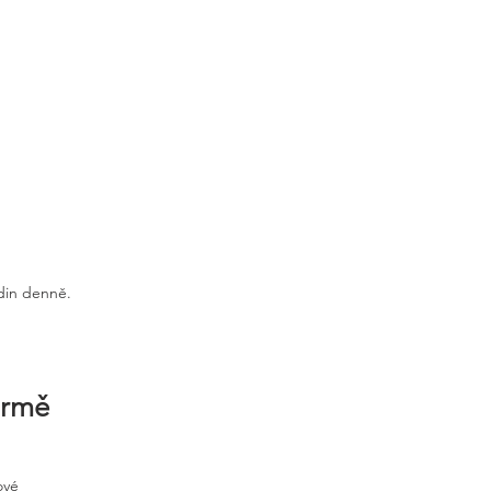
odin denně.
irmě
ové