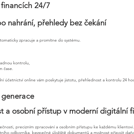
 financích 24/7
po nahrání, přehledy bez čekání
utomaticky zpracuje a promítne do systému.
padnou kontrolu,
ém čase.
ní účetnictví online vám poskytuje jistotu, přehlednost a kontrolu 24 h
é generace
t a osobní přístup v moderní digitální f
pečnosti, precizním zpracování a osobním přístupu ke každému klientovi.
etního odborníka, bezpečné úložiště dokumentů a možnost připojit daň