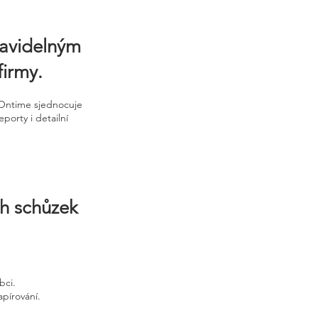
ravidelným
firmy.
 Ontime sjednocuje
porty i detailní
ch schůzek
bci.
apírování.