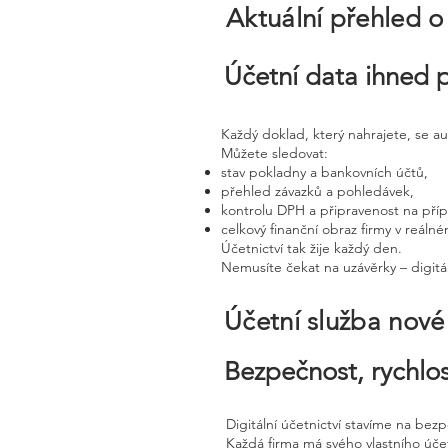
Aktuální přehled o
Účetní data ihned 
Každý doklad, který nahrajete, se a
Můžete sledovat:
stav pokladny a bankovních účtů,
přehled závazků a pohledávek,
kontrolu DPH a připravenost na pří
celkový finanční obraz firmy v reáln
Účetnictví tak žije každý den.
Nemusíte čekat na uzávěrky – digitál
Účetní služba nov
Bezpečnost, rychlos
Digitální účetnictví stavíme na bez
Každá firma má svého vlastního úč