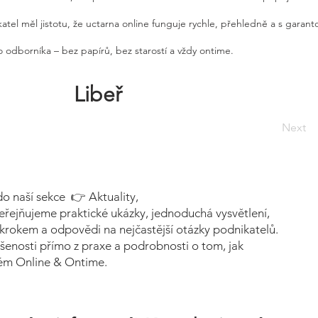
atel měl jistotu, že uctarna online funguje rychle, přehledně a s garan
 odborníka – bez papírů, bez starostí a vždy ontime.
Libeř
Next
do naší sekce 👉 Aktuality,
eřejňujeme praktické ukázky, jednoduchá vysvětlení,
krokem a odpovědi na nejčastější otázky podnikatelů.
šenosti přímo z praxe a podrobnosti o tom, jak
tém Online & Ontime.